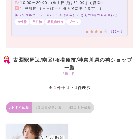
10:00〜20:00 （※土日祝は21:00まで営業）
年中無休 （ららぽーと海老名に準じます。）
袴レンタルプラン ￥20,000（税込）～ きもの×袴の組み合わせは21,000通り以上！アナタだけの袴コーデで最高の卒業式を！
女性袴
男性袴
教員向け袴
ブーツ
（12件）
古淵駅周辺/南区/相模原市/神奈川県の袴ショップ
一覧
shop list
1
全
件中 1 ～1件表示
おすすめ順
口コミが多い順
口コミ評価順