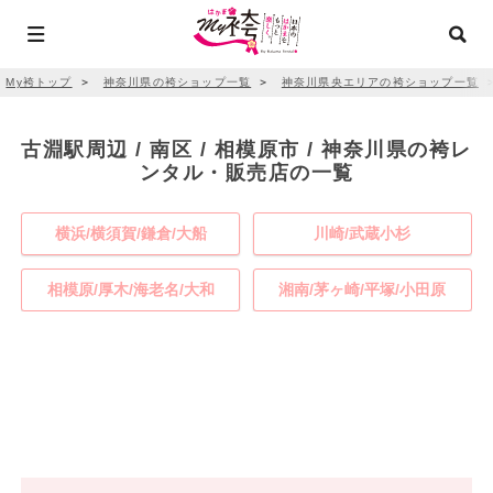
My袴トップ
＞
神奈川県の袴ショップ一覧
＞
神奈川県央エリアの袴ショップ一覧
古淵駅周辺 / 南区 / 相模原市 / 神奈川県の袴レ
ンタル・販売店の一覧
横浜/横須賀/鎌倉/大船
川崎/武蔵小杉
相模原/厚木/海老名/大和
湘南/茅ヶ崎/平塚/小田原