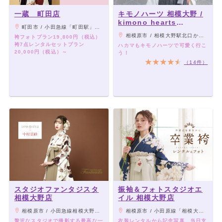
一蔵 町田店
キモノハーツ 相模大野 /
kimono hearts
町田市 / 小田急線「町田駅」西口より徒歩3分
Sagamiono
相模原市 / 相模大野駅北口から徒歩4分
袴フォトプラン19,800円（税込）
袴7点レンタルセットプラン
ハカマもキモノハーツで可愛く行こ
20,000円（税込）～
う！
（14件）
スタジオファンタジスタ
振袖＆フォトスタジオエ
相模大野店
イル 相模大野店
相模原市 / 小田急線相模大野駅北口改札から徒歩7分
相模原市 / 小田原線「相模大野」駅北口を出てサンデッキ直結 徒歩3分
贅沢なスタジオで撮影する最高な一
衣装レンタルから記念写真、当日支