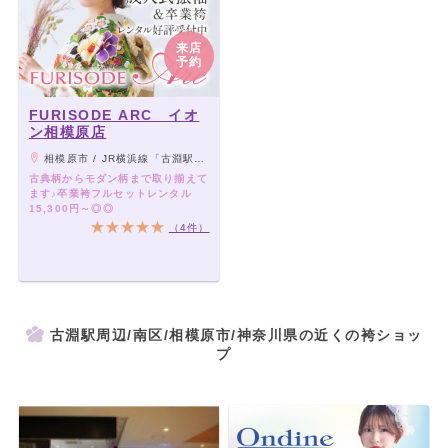
来店
予約
FURISODE ARC イオ
ン相模原店
相模原市 / JR横浜線「古淵駅」から徒歩2分
古典柄からモダン柄まで取り揃えて
ます♪卒業袴フルセットレンタル
15,300円～◎◎
（4件）
古淵駅周辺/南区/相模原市/神奈川県の近くの袴ショッ
プ