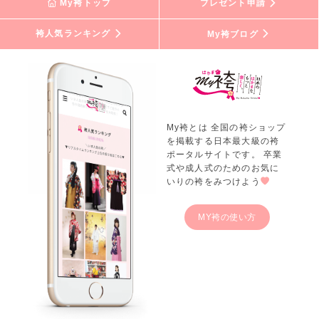
My袴トップ
プレゼント申請
袴人気ランキング
My袴ブログ
My袴とは 全国の袴ショップ
を掲載する日本最大級の袴
ポータルサイトです。 卒業
式や成人式のためのお気に
いりの袴をみつけよう
MY袴の使い方