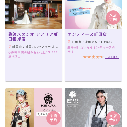
来店
予約
薬師スタジオ アメリア町
オンディーヌ町田店
田根岸店
町田市 / 小田急線「町田駅」西口より徒歩3分
町田市 / 町田バスセンター より14番野津田車庫行きまたは13番橋本駅北口 行き、根岸下車徒歩3分
差を付けたいならオンディーヌの
袴！
小振袖＆袴の組み合わせは15,000
通り以上
（41件）
来店
来店
予約
予約