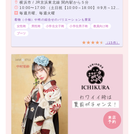
横浜市 / JR京浜東北線 関内駅から５分
10:00〜17:00 （土日祝【10:00～18:00】※9月～12月のみ土日祝は9:00～18:00まで営業）
毎週月曜、毎週火曜
着物（小袖）や袴の組合せのバリエーションも豊富
女性袴
男性袴
小学生女子袴
小学生男子袴
教員向け袴
ブーツ
（15件）
来店
予約