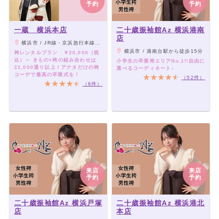
予約
予約
一蔵 横浜本店
二十歳振袖館Az 横浜港南
店
横浜市 / JR線・京浜急行本線「横浜駅」より徒歩3分、東急東横線・みなとみらい線「横浜駅」より徒歩5分
横浜市 / 港南台駅から徒歩15分
袴レンタルプラン ￥20,000（税
込）～ きもの×袴の組み合わせは
小学生の卒業袴エリアNo.1!!自由に
21,000通り以上！アナタだけの袴
選べるコーディネート♪
コーデで最高の卒業式を！
（52件）
（8件）
来店
来店
予約
予約
二十歳振袖館Az 横浜戸塚
二十歳振袖館Az 横浜港北
店
本店