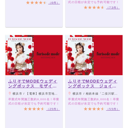
式の日程が未定でも予約可能です！
（6件）
（73件）
ふりそでMODEウェディ
ふりそでMODEウェディ
ングボックス モザイク
ングボックス ジョイナ
モール港北店
ステラス二俣川店
横浜市 / 【電車】横浜市営地下鉄(ブルーライン・グリーンライン) センター北駅下車すぐ 【車】第三京浜道路 都筑ICより6km・約15分 / 東名高速道路 横浜青葉ICより5km・約10分
横浜市 / 相鉄本線「二俣川駅」よりすぐ
卒業式年間施工数約8,000名！卒業
卒業式年間施工数約8,000名！卒業
式の日程が未定でも予約可能です！
式の日程が未定でも予約可能です！
（25件）
（55件）