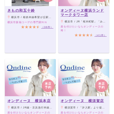
きもの和五十鈴
オンディーヌ横浜ランド
マークタワー店
横浜市 / 相鉄本線希望が丘駅徒歩2分
横浜市 / JR「桜木町駅」「みなとみらい駅」より徒歩5分
横浜市振袖コーデの専門家RIN
差を付けたいならオンディーヌの
（36件）
袴！
（41件）
来店
来店
予約
予約
オンディーヌ 横浜本店
オンディーヌ 横須賀店
横浜市 / JR線・京浜急行本線「横浜駅」より徒歩3分、東急東横線・みなとみらい線「横浜駅」より徒歩5分
横須賀市 / 「汐入駅」より徒歩1分
差を付けたいならオンディーヌの
差を付けたいならオンディーヌの