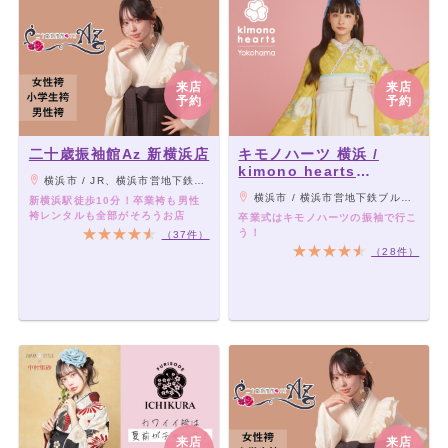
来店
来店
予約
予約
二十歳振袖館Az 新横浜店
キモノハーツ 横浜 /
kimono hearts
横浜市 / JR、横浜市営地下鉄ブルーライン新横浜駅より徒歩10分
Yokohama
横浜市 / 横浜市営地下鉄ブルーライン横浜駅直結(9番出口)
新横浜駅徒歩10分！卒業袴も男性
袴レンタルも全部がそろうお店
卒業式はキモノハーツの振袖で行こ
う！
（37件）
（28件）
来店
来店