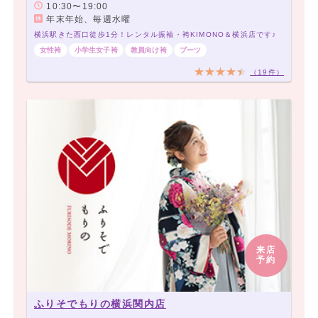
10:30〜19:00
年末年始、毎週水曜
横浜駅きた西口徒歩1分！レンタル振袖・袴KIMONO＆横浜店です♪
女性袴
小学生女子袴
教員向け袴
ブーツ
（19件）
来店
予約
ふりそでもりの横浜関内店