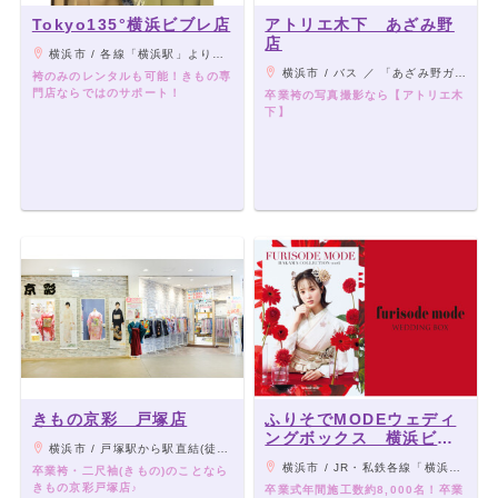
Tokyo135°横浜ビブレ店
アトリエ木下 あざみ野
店
横浜市 / 各線「横浜駅」より徒歩5分、横浜ビブレ３F(※当店は横浜ビブレ３階にございます。お間違いないようよろしくお願いいたします。)
横浜市 / バス ／ 「あざみ野ガーデンズ」下車徒歩1分 車 ／ 東急田園都市線「あざみ野駅」より5分
袴のみのレンタルも可能！きもの専
門店ならではのサポート！
卒業袴の写真撮影なら【アトリエ木
下】
きもの京彩 戸塚店
ふりそでMODEウェディ
ングボックス 横浜ビブ
横浜市 / 戸塚駅から駅直結(徒歩3分）トツカーナ４階
レ店
横浜市 / JR・私鉄各線「横浜駅」西口より徒歩5分
卒業袴・二尺袖(きもの)のことなら
きもの京彩戸塚店♪
卒業式年間施工数約8,000名！卒業