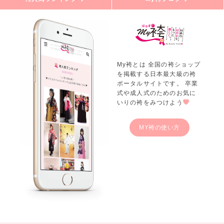
My袴とは 全国の袴ショップ
を掲載する日本最大級の袴
ポータルサイトです。 卒業
式や成人式のためのお気に
いりの袴をみつけよう
MY袴の使い方