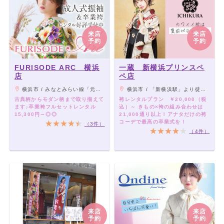
来店
来店
予約
予約
FURISODE ARC 横浜
一蔵 新横浜プリンスペ
店
ペ店
横浜市 / みなとみらい線「元町・中華街駅」3番出口より徒歩1分！
横浜市 / 「新横浜駅」より徒歩2分
古典柄からモダン柄まで取り揃えて
袴レンタルプラン ￥20,000（税
ます♪卒業袴フルセットレンタル
込）～ きもの×袴の組み合わせは
15,300円～◎◎
21,000通り以上！アナタだけの袴
コーデで最高の卒業式を！
（3件）
（4件）
来店
来店
予約
予約