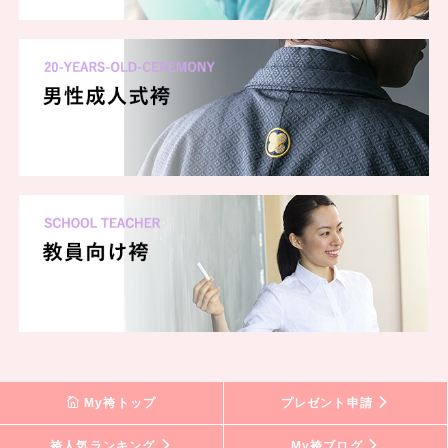
My袴トップ
プレゼント申請
袴人気ランキング
My袴ブログ