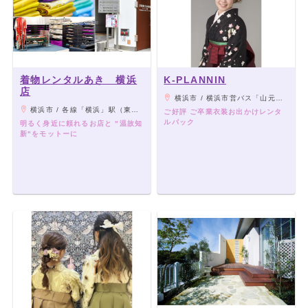
着物レンタルあき 横浜
K-PLANNIN
店
横浜市 / 横浜市営バス「山元町」または「山元町一丁目」バス停下車2分（103系統または21系統）
横浜市 / 各線「横浜」駅（東口）から徒歩4分
ご好評 ご卒業衣装お出かけレンタ
ルパック
明るく身近に頼れるお店と "温故知
新"をモットーに