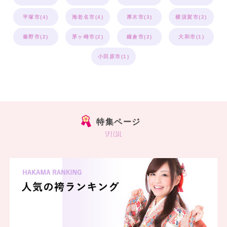
平塚市(4)
海老名市(4)
厚木市(3)
横須賀市(2)
秦野市(2)
茅ヶ崎市(2)
鎌倉市(2)
大和市(1)
小田原市(1)
特集ページ
special