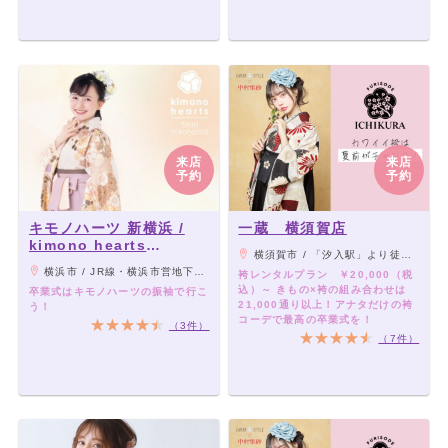
来店
来店
予約
予約
キモノハーツ 新横浜 /
一蔵 横須賀店
kimono hearts
横須賀市 / 「汐入駅」より徒歩1分
Shinyokohama
横浜市 / JR線・横浜市営地下鉄線の新横浜駅から徒歩3分。
袴レンタルプラン ￥20,000（税
込）～ きもの×袴の組み合わせは
卒業式はキモノハーツの振袖で行こ
21,000通り以上！アナタだけの袴
う！
コーデで最高の卒業式を！
（3件）
（7件）