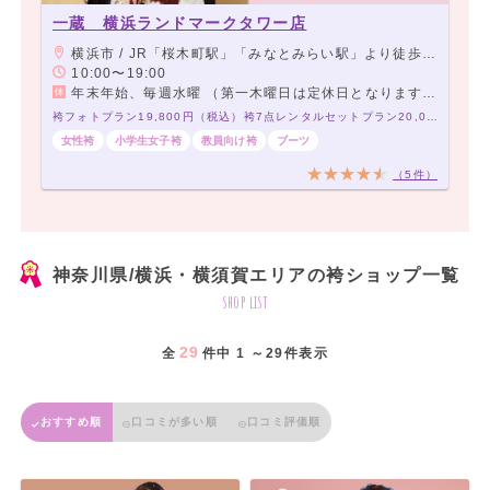
一蔵 横浜ランドマークタワー店
横浜市 / JR「桜木町駅」「みなとみらい駅」より徒歩5分
10:00〜19:00
年末年始、毎週水曜 （第一木曜日は定休日となります。）
袴フォトプラン19,800円（税込）袴7点レンタルセットプラン20,000円（税込）～
女性袴
小学生女子袴
教員向け袴
ブーツ
（5件）
神奈川県/横浜・横須賀エリアの袴ショップ一覧
shop list
29
全
件中 1 ～29件表示
おすすめ順
口コミが多い順
口コミ評価順