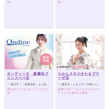
袴！
袴！
来店
予約
オンディーヌ 新横浜プ
らかんスタジオたまプラ
リンスペペ店
ーザ店
横浜市 / 「新横浜駅」より徒歩2分
横浜市 / たまプラーザ駅から徒歩約5分
差を付けたいならオンディーヌの
創業105年！らかんスタジオならヘ
袴！
アメイクも着付も大満足！