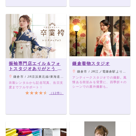
振袖専門店エイル＆フォ
鎌倉着物スタジオ
トスタジオありがとう 大
鎌倉市 / JR江ノ電鎌倉駅より徒歩6分・鶴岡八幡宮まで徒歩2分
船店
鎌倉市 / JR京浜東北線/東海道本線/横須賀線･湘南モノレール 大船駅 笠間口・東口から徒歩4分
アンティークスタジオでの撮影。風
情ある街並みを背景に、四季折々の
衣装レンタルから記念写真、当日支
シーンでの屋外撮影も。
度までフルサポート！
（12件）