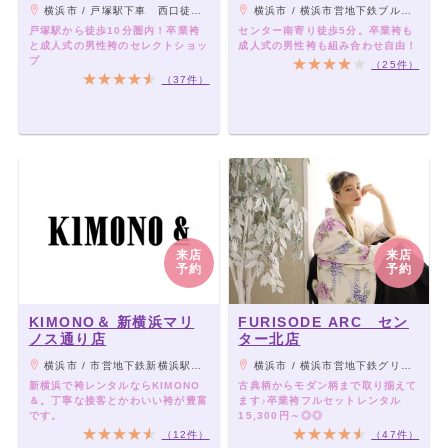
横浜市 / 戸塚駅下車 西口徒歩7分圏内（JR横須賀線・JR東海道本線・JR湘南新宿ライン・横浜市営地下鉄ブルーライン ）
横浜市 / 横浜市営地下鉄ブルーライン「センター南」駅より徒歩7分
戸塚駅から徒歩10分圏内！卒業袴
センター南寄り徒歩5分。卒業袴も
と成人式の男性袴のセレクトショッ
成人式の男性袴も組み合わせ自由！
プ
（25件）
（37件）
来店
来店
予約
予約
KIMONO＆ 新横浜マリ
FURISODE ARC セン
ノス通り店
ター北店
横浜市 / 市営地下鉄新横浜駅下車「8番出口」徒歩2分。JR新横浜駅下車「北口」徒歩5分。
横浜市 / 横浜市営地下鉄グリーンライン センター北駅
新横浜で袴レンタルならKIMONO
古典柄からモダン柄まで取り揃えて
＆。丁寧な接客とかわいい袴が豊富
ます♪卒業袴フルセットレンタル
です。
15,300円～◎◎
（12件）
（47件）