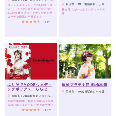
船橋市 / JR「南船橋駅」より徒歩5分、京成「船橋競馬場駅」より徒歩10分
袴レンタルプラン ￥20,000（税
込）～ きもの×袴の組み合わせは
差を付けたいならオンディーヌの
21,000通り以上！アナタだけの袴
袴！
コーデで最高の卒業式を！
（13件）
ふりそでMODEウェディ
振袖プラチナ館 船橋本館
ングボックス ららぽー
船橋市 / JR船橋駅南口から徒歩７分/京成船橋駅から徒歩６分
とTOKYO-BAY店(船橋)
船橋市 / JR南船橋駅より徒歩5分/船橋競馬場駅より徒歩15分
卒業式年間施工数約8,000名！卒業
式の日程が未定でも予約可能です！
（46件）