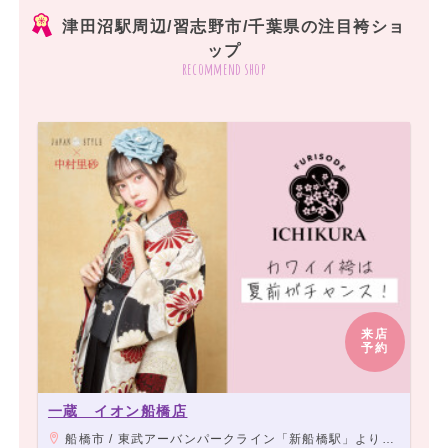
津田沼駅周辺/習志野市/千葉県の注目袴ショ
ップ
recommend shop
来店
予約
一蔵 イオン船橋店
船橋市 / 東武アーバンパークライン「新船橋駅」より徒歩4分