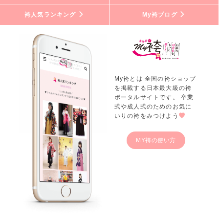
袴人気ランキング
My袴ブログ
My袴とは 全国の袴ショップ
を掲載する日本最大級の袴
ポータルサイトです。 卒業
式や成人式のためのお気に
いりの袴をみつけよう
MY袴の使い方