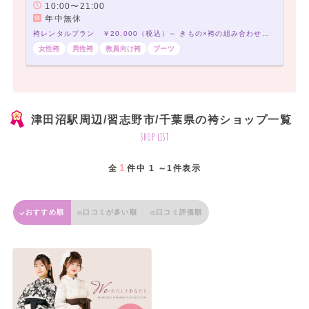
10:00〜21:00
年中無休
袴レンタルプラン ￥20,000（税込）～ きもの×袴の組み合わせは21,000通り以上！アナタだけの袴コーデで最高の卒業式を！
女性袴
男性袴
教員向け袴
ブーツ
津田沼駅周辺/習志野市/千葉県の袴ショップ一覧
shop list
1
全
件中 1 ～1件表示
おすすめ順
口コミが多い順
口コミ評価順