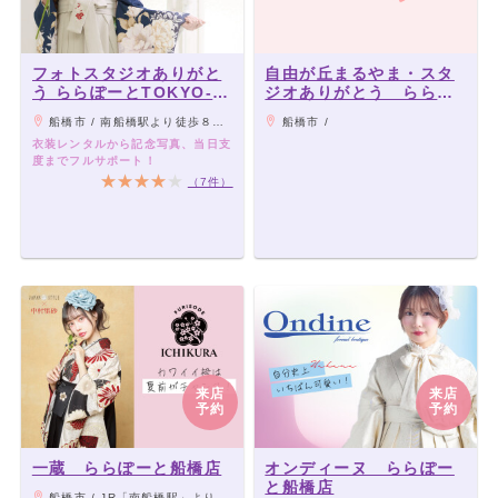
フォトスタジオありがと
自由が丘まるやま・スタ
う ららぽーとTOKYO-
ジオありがとう ららぽ
BAY NorthGate店
ーとTOKYO-BAY店（旧
船橋市 / 南船橋駅より徒歩８分 / 船橋競馬場より徒歩５分
船橋市 /
ビビット南船橋店）
衣装レンタルから記念写真、当日支
度までフルサポート！
（7件）
来店
来店
予約
予約
一蔵 ららぽーと船橋店
オンディーヌ ららぽー
と船橋店
船橋市 / JR「南船橋駅」より徒歩5分、京成「船橋競馬場駅」より徒歩10分