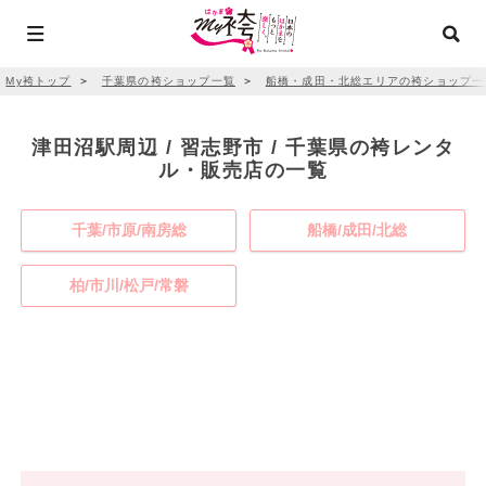
My袴トップ
＞
千葉県の袴ショップ一覧
＞
船橋・成田・北総エリアの袴ショップ一
津田沼駅周辺 / 習志野市 / 千葉県の袴レンタ
ル・販売店の一覧
千葉/市原/南房総
船橋/成田/北総
柏/市川/松戸/常磐