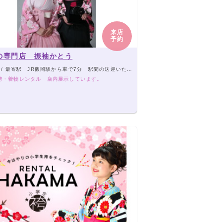
来店
予約
の専門店 振袖かとう
/ 最寄駅 JR飯岡駅から車で7分 駅間の送迎いたします。
袴・着物レンタル 店内展示しています。