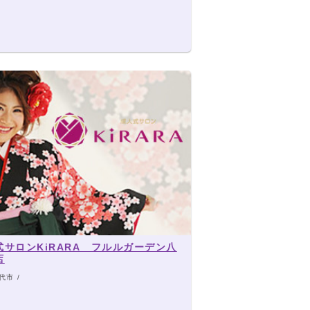
式サロンKiRARA フルルガーデン八
店
代市 /