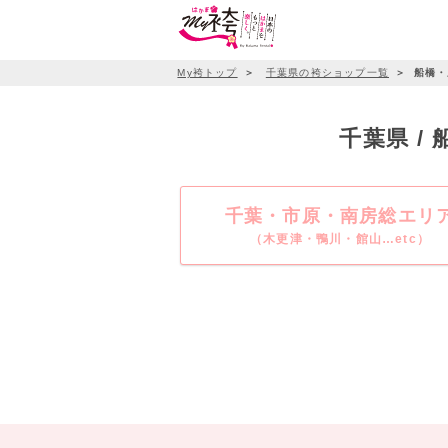
My袴トップ
＞
千葉県の袴ショップ一覧
＞
船橋・
千葉県 
千葉・市原・南房総エリ
（木更津・鴨川・館山…etc）