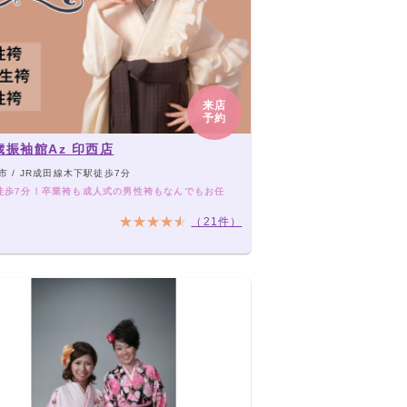
来店
予約
歳振袖館Az 印西店
市 / JR成田線木下駅徒歩7分
徒歩7分！卒業袴も成人式の男性袴もなんでもお任
（21件）