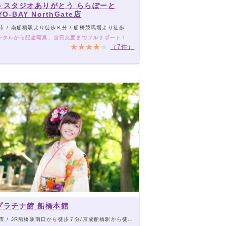
トスタジオありがとう ららぽーと
YO-BAY NorthGate店
 / 南船橋駅より徒歩８分 / 船橋競馬場より徒歩５分
ンタルから記念写真、当日支度までフルサポート！
（7件）
プラチナ館 船橋本館
 / JR船橋駅南口から徒歩７分/京成船橋駅から徒歩６分