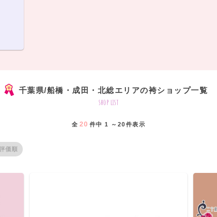
千葉県/船橋・成田・北総エリアの袴ショップ一覧
shop list
20
全
件中 1 ～20件表示
評価順