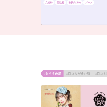
女性袴
男性袴
教員向け袴
ブーツ
おすすめ順
口コミが多い順
口コミ