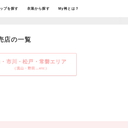
ップを探す
衣装から探す
My袴とは？
売店の一覧
柏・市川・松戸・常磐エリア
（流山・野田…etc）