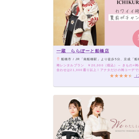
一蔵 ららぽーと船橋店
船橋市 / JR「南船橋駅」より徒歩5分、京成「船橋競馬場駅」より徒
袴レンタルプラン ￥20,000（税込）～ きもの×
合わせは21,000通り以上！アナタだけの袴コーデ
卒業式を！
（