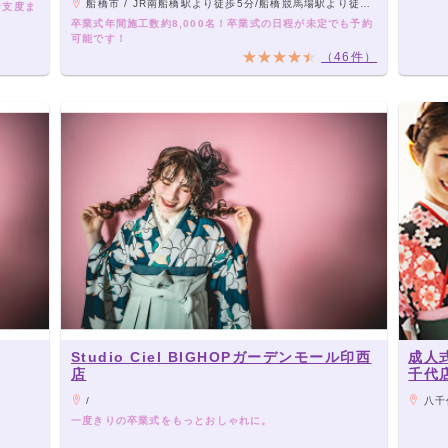
船橋市 / JR南船橋駅より徒歩5分/船橋競馬場駅より徒歩15分
お支度ま
卒業式年間施工数約8,000名！卒業式の日程が未定でも予約
可能です！
（46件）
Studio Ciel BIGHOPガーデンモール印西
成人
店
千代
/
八千
一度きりの卒業式をもっとおしゃれに。