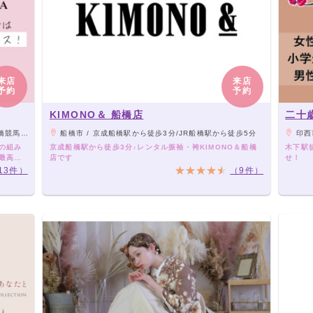
来店
来店
予約
予約
KIMONO＆ 船橋店
二十
歩10分
船橋市 / 京成船橋駅から徒歩3分/JR船橋駅から徒歩5分
印西
袴の組み
京成船橋駅から徒歩3分♪レンタル振袖・袴KIMONO＆船橋
木下駅
で最高の
店です
せ！
13件）
（9件）