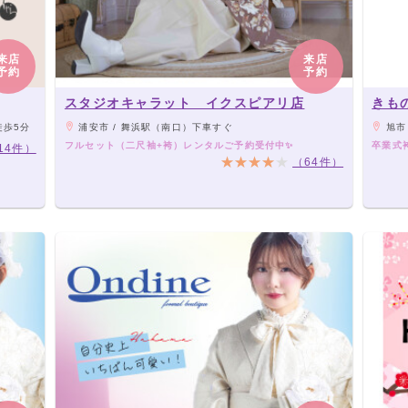
来店
来店
予約
予約
スタジオキャラット イクスピアリ店
きも
徒歩5分
浦安市 / 舞浜駅（南口）下車すぐ
旭市 
フルセット（二尺袖+袴）レンタルご予約受付中✨
卒業式
14件）
（64件）