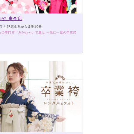
わや 東金店
 / JR東金駅から徒歩10分
もの専門店「みかわや」で選ぶ 一生に一度の卒業式