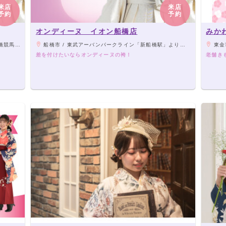
来店
来店
予約
予約
オンディーヌ イオン船橋店
みか
歩10分
船橋市 / 東武アーバンパークライン「新船橋駅」より徒歩4分
東金市
差を付けたいならオンディーヌの袴！
老舗き