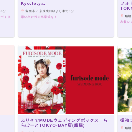
Kyo.to.ya.
フォ
TOK
歩3分
富里市 / 京成成田駅より車で5分
船橋市
出づくり
思い出に残る卒業式を！
衣装レ
ふりそでMODEウェディングボックス ら
振袖
らぽーとTOKYO-BAY店(船橋)
船橋市