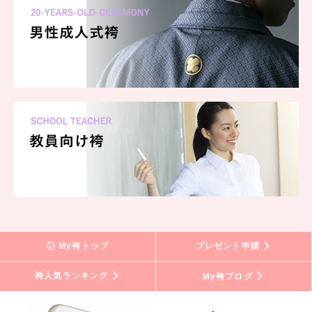
My袴トップ
プレゼント申請
袴人気ランキング
My袴ブログ