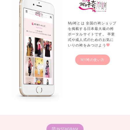
My袴とは 全国の袴ショップ
を掲載する日本最大級の袴
ポータルサイトです。 卒業
式や成人式のためのお気に
いりの袴をみつけよう
MY袴の使い方
INSTAGRAM