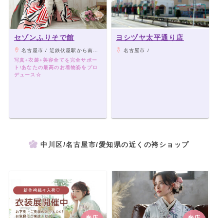
セゾンふりそで館
ヨシヅヤ太平通り店
名古屋市 / 近鉄伏屋駅から南へ徒歩8分
名古屋市 /
写真+衣装+美容全てを完全サポー
ト!あなたの最高のお着物姿をプロ
デュース☆
中川区/名古屋市/愛知県の近くの袴ショップ