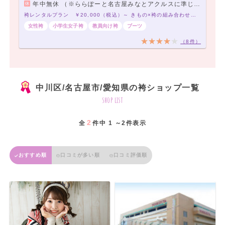
年中無休 （※ららぽーと名古屋みなとアクルスに準じます。）
袴レンタルプラン ￥20,000（税込）～ きもの×袴の組み合わせは21,000通り以上！アナタだけの袴コーデで最高の卒業式を！
女性袴
小学生女子袴
教員向け袴
ブーツ
（8件）
中川区/名古屋市/愛知県の袴ショップ一覧
shop list
2
全
件中 1 ～2件表示
おすすめ順
口コミが多い順
口コミ評価順