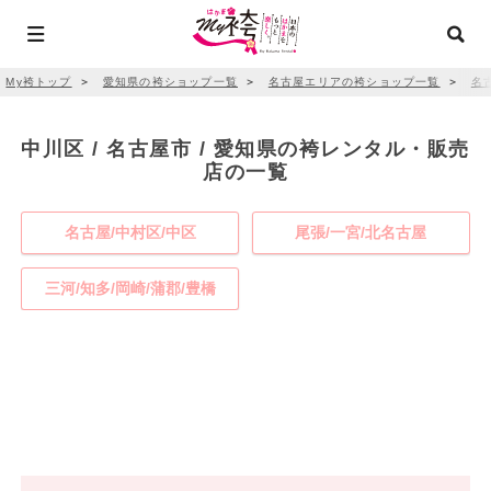
My袴トップ
＞
愛知県の袴ショップ一覧
＞
名古屋エリアの袴ショップ一覧
＞
名
中川区 / 名古屋市 / 愛知県の袴レンタル・販売
店の一覧
名古屋/中村区/中区
尾張/一宮/北名古屋
三河/知多/岡崎/蒲郡/豊橋