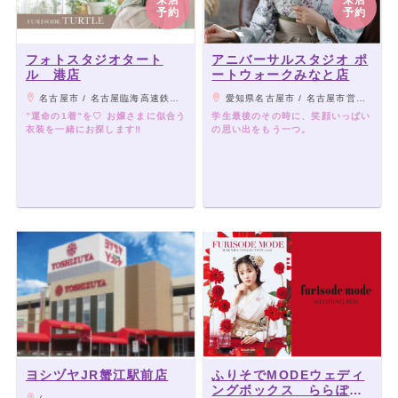
来店
来店
予約
予約
フォトスタジオタート
アニバーサルスタジオ ポ
ル 港店
ートウォークみなと店
名古屋市 / 名古屋臨海高速鉄道「名古屋競馬場前駅」「中島駅」より車8分
愛知県名古屋市 / 名古屋市営地下鉄東山線「高畑駅」よりバス「当知住宅東」下車徒歩6分
”運命の1着”を♡ お嬢さまに似合う
学生最後のその時に、笑顔いっぱい
衣装を一緒にお探します‼︎
の思い出をもう一つ。
ヨシヅヤJR蟹江駅前店
ふりそでMODEウェディ
ングボックス ららぽー