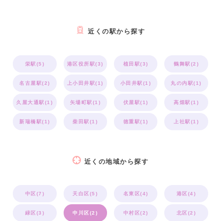
近くの駅から探す
栄駅(5)
港区役所駅(3)
植田駅(3)
鶴舞駅(2)
名古屋駅(2)
上小田井駅(1)
小田井駅(1)
丸の内駅(1)
久屋大通駅(1)
矢場町駅(1)
伏屋駅(1)
高畑駅(1)
新瑞橋駅(1)
柴田駅(1)
徳重駅(1)
上社駅(1)
近くの地域から探す
中区(7)
天白区(5)
名東区(4)
港区(4)
緑区(3)
中川区(2)
中村区(2)
北区(2)