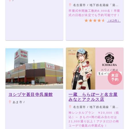
/
と名古屋みなとアクルス
名古屋市 / 地下鉄名港線「港区役所駅」より徒歩6分
店
卒業式年間施工数約8,000名！卒業
式の日程が未定でも予約可能です！
（42件）
来店
予約
ヨシヅヤ甚目寺呉服館
一蔵 ららぽーと名古屋
みなとアクルス店
あま市 /
名古屋市 / 地下鉄名港線「港区役所駅」2番出口より徒歩2分、地下鉄名港線「東海通駅」3番出口より徒歩3分
袴レンタルプラン ￥20,000（税
込）～ きもの×袴の組み合わせは
21,000通り以上！アナタだけの袴
コーデで最高の卒業式を！