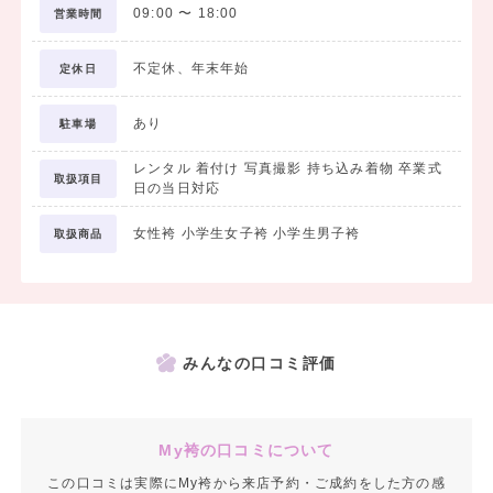
さらに前撮り撮影料金も無料！
09:00
〜
18:00
営業時間
（前撮り時のヘアーセット・着付けも無料）
不定休、年末年始
定休日
小学生卒業袴
あり
駐車場
☆小学校卒業袴レンタル 32,780円(税込）～
当日のお仕度付きでこの価格
レンタル 着付け 写真撮影 持ち込み着物 卒業式
取扱項目
日の当日対応
☆着付小物・帯まで必要な物が全て揃っています。
さらに前撮り撮影料金も
女性袴 小学生女子袴 小学生男子袴
取扱商品
（前撮り時のヘアーセット・着付けも無料）
お下見だけでもお気軽におこしください♡
お客様のご来店を心よりお待ち申し上げております。
みんなの口コミ評価
My袴の口コミについて
この口コミは実際にMy袴から来店予約・ご成約をした方の感