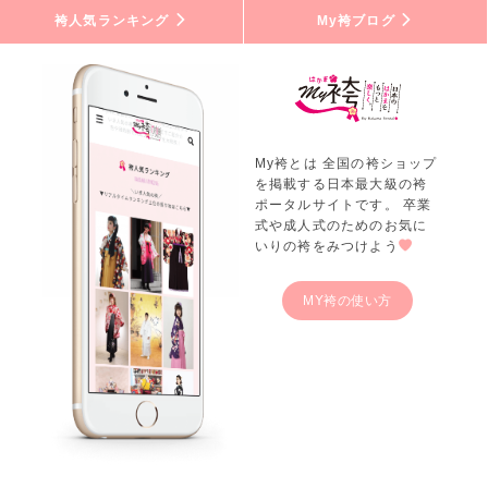
袴人気ランキング
My袴ブログ
My袴とは 全国の袴ショップ
を掲載する日本最大級の袴
ポータルサイトです。 卒業
式や成人式のためのお気に
いりの袴をみつけよう
MY袴の使い方