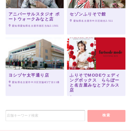
アニバーサルスタジオ ポ
セゾンふりそで館
ートウォークみなと店
 愛知県名古屋市中川区助光2-511
 愛知県愛知県名古屋市港区当知2-1501
ヨシヅヤ太平通り店
ふりそでMODEウェディ
ングボックス ららぽー
 愛知県名古屋市中川区宮脇町2丁目11番
と名古屋みなとアクルス
地
店
 愛知県名古屋市港区港明2-3-2
検索