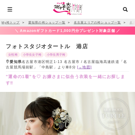
My袴トップ
＞
愛知県の袴ショップ一覧
＞
名古屋エリアの袴ショップ一覧
＞
名
＼ Amazonギフトカード1,000円分プレゼント対象店舗 ／
フォトスタジオタートル 港店
女性袴
小学生女子袴
小学生男子袴
愛知県
名古屋市港区明正1-13 名古屋市 / 名古屋臨海高速鉄道「名
古屋競馬場前駅」「中島駅」より車8分
[→地図]
”運命の1着”を♡ お嬢さまに似合う衣装を一緒にお探しま
す‼︎