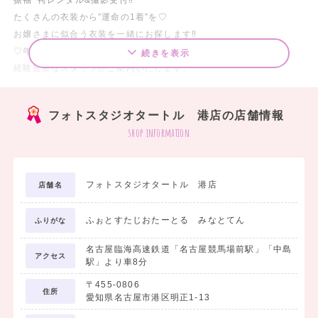
たくさんの衣装から”運命の1着”を♡
お嬢さまに似合う衣装を一緒にお探します‼︎
♡年間お仕度件数2,000件以上
続きを表示
経験豊富なスタッフがご案内いたします。
衣装選び・撮影・卒業式当日のお支度まで全て
タートルにおまかせください‼
フォトスタジオタートル 港店の店舗情報
shop information
一生に1度の特別な卒業式
今人気のくすみカラー・現代柄・ブランドコラボ
衣装などご用意しております。
フォトスタジオタートル 港店
店舗名
自分に似合う最高の1着を一緒に見つけませんか？
ふぉとすたじおたーとる みなとてん
ふりがな
大学生卒業袴
名古屋臨海高速鉄道「名古屋競馬場前駅」「中島
アクセス
駅」より車8分
☆二尺袖レンタル 32,780円(税込）～
〒455-0806
☆振袖×袴レンタル 54,780円(税込) ～
住所
愛知県名古屋市港区明正1-13
☆着付小物・帯まで必要な物が全て揃っています。