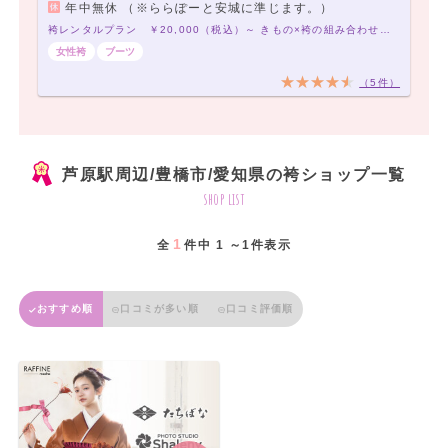
年中無休 （※ららぽーと安城に準じます。）
袴レンタルプラン ￥20,000（税込）～ きもの×袴の組み合わせは21,000通り以上！アナタだけの袴コーデで最高の卒業式を！
女性袴
ブーツ
（5件）
芦原駅周辺/豊橋市/愛知県の袴ショップ一覧
shop list
1
全
件中 1 ～1件表示
おすすめ順
口コミが多い順
口コミ評価順