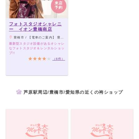
来店
予約
フォトスタジオシャレニ
ー イオン豊橋南店
豊橋市 / 【電車のご案内】 豊橋鉄道渥美線 芦原駅 徒歩約15分 【バスのご案内】 ◆「豊橋駅前」②番乗り場より「くすのき特別支援学校行き」乗車し、 「野依口」下車。（約30分）
最新型スタジオ設備があるオシャレ
なフォトスタジオ＆レンタルショッ
プ!!
（6件）
芦原駅周辺/豊橋市/愛知県の近くの袴ショップ