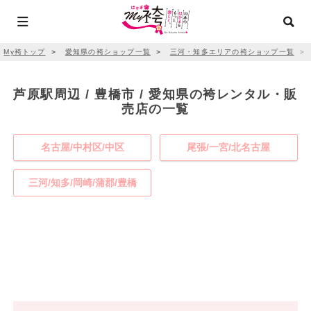
My袴トップ
＞
愛知県の袴ショップ一覧
＞
三河・知多エリアの袴ショップ一覧
＞
芦原駅周辺 / 豊橋市 / 愛知県の袴レンタル・販
売店の一覧
名古屋/中村区/中区
尾張/一宮/北名古屋
三河/知多/岡崎/蒲郡/豊橋