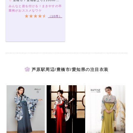
豊橋市 / 豊橋駅より1100m/札木電停より350m/豊橋公園前電停より250m
みんなと差を付ける！まきやすの卒
業袴がおススメなワケ
（10件）
芦原駅周辺/豊橋市/愛知県の注目衣装