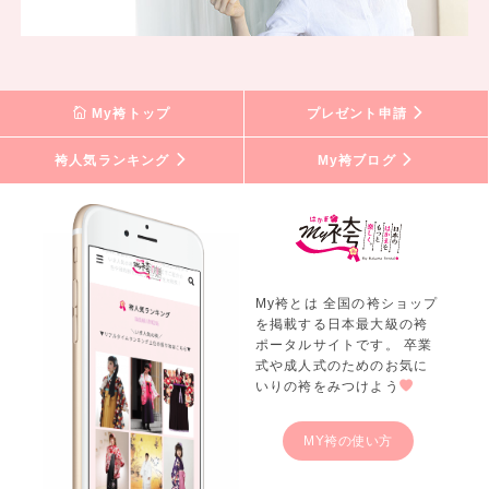
My袴トップ
プレゼント申請
袴人気ランキング
My袴ブログ
My袴とは 全国の袴ショップ
を掲載する日本最大級の袴
ポータルサイトです。 卒業
式や成人式のためのお気に
いりの袴をみつけよう
MY袴の使い方