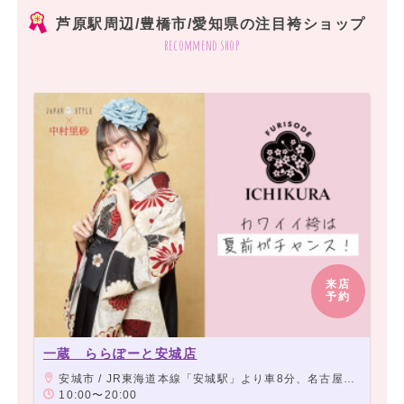
芦原駅周辺/豊橋市/愛知県の注目袴ショップ
recommend shop
来店
予約
一蔵 ららぽーと安城店
安城市 / JR東海道本線「安城駅」より車8分、名古屋鉄道西尾線「北安城駅」より車7分
10:00〜20:00