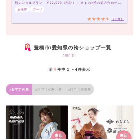
袴レンタルプラン ￥20,000（税込）～ きもの×袴の組み合わせは21,000通り以上！アナタだけの袴コーデで最高の卒業式を！
女性袴
ブーツ
（5件）
豊橋市/愛知県の袴ショップ一覧
shop list
4
全
件中 1 ～4件表示
おすすめ順
口コミが多い順
口コミ評価順
来店
来店