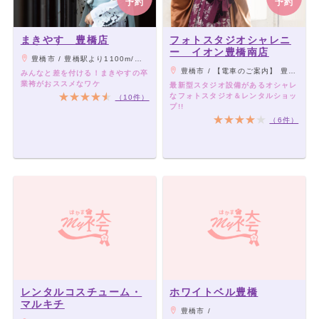
予約
予約
まきやす 豊橋店
フォトスタジオシャレニ
ー イオン豊橋南店
豊橋市 / 豊橋駅より1100m/札木電停より350m/豊橋公園前電停より250m
豊橋市 / 【電車のご案内】 豊橋鉄道渥美線 芦原駅 徒歩約15分 【バスのご案内】 ◆「豊橋駅前」②番乗り場より「くすのき特別支援学校行き」乗車し、 「野依口」下車。（約30分）
みんなと差を付ける！まきやすの卒
業袴がおススメなワケ
最新型スタジオ設備があるオシャレ
なフォトスタジオ＆レンタルショッ
（10件）
プ!!
（6件）
レンタルコスチューム・
ホワイトベル豊橋
マルキチ
豊橋市 /