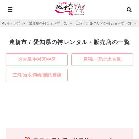
My袴トップ
＞
愛知県の袴ショップ一覧
＞
三河・知多エリアの袴ショップ一覧
＞
豊橋市 / 愛知県の袴レンタル・販売店の一覧
名古屋/中村区/中区
尾張/一宮/北名古屋
三河/知多/岡崎/蒲郡/豊橋