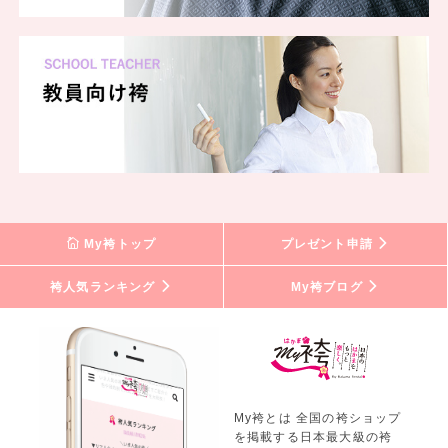
My袴トップ
プレゼント申請
袴人気ランキング
My袴ブログ
My袴とは 全国の袴ショップ
を掲載する日本最大級の袴