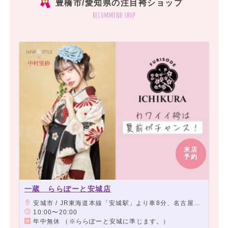
豊橋市/愛知県の注目袴ショップ
recommend shop
来店
予約
一蔵 ららぽーと安城店
安城市 / JR東海道本線「安城駅」より車8分、名古屋鉄道西尾線「北安城駅」より車7分
10:00〜20:00
年中無休 （※ららぽーと安城に準じます。）