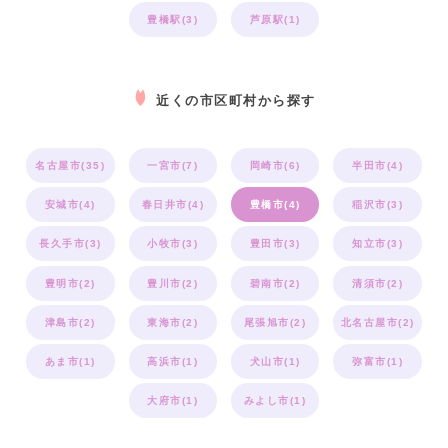
豊橋駅(3)
芦原駅(1)
近くの市区町村から探す
名古屋市(35)
一宮市(7)
岡崎市(6)
半田市(4)
安城市(4)
春日井市(4)
豊橋市(4)
稲沢市(3)
長久手市(3)
小牧市(3)
豊田市(3)
知立市(3)
豊明市(2)
豊川市(2)
碧南市(2)
清須市(2)
津島市(2)
東海市(2)
尾張旭市(2)
北名古屋市(2)
あま市(1)
高浜市(1)
犬山市(1)
弥富市(1)
大府市(1)
みよし市(1)