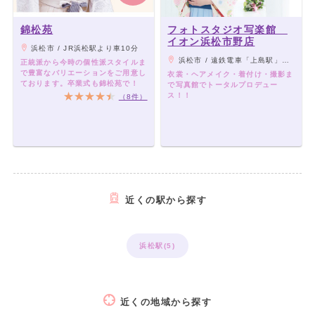
錦松苑
フォトスタジオ写楽館
イオン浜松市野店
浜松市 / JR浜松駅より車10分
浜松市 / 遠鉄電車「上島駅」より車6分、JR東海道本線「浜松駅」よりバス「イオンモール浜松市野」下車徒歩3分
正統派から今時の個性派スタイルま
で豊富なバリエーションをご用意し
衣裳・ヘアメイク・着付け・撮影ま
ております。卒業式も錦松苑で！
で写真館でトータルプロデュー
ス！！
（8件）
近くの駅から探す
浜松駅(5)
近くの地域から探す