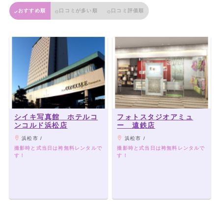
おすすめ順
口コミが多い順
口コミ評価順
シイキ写真館 ホテルコ
フォトスタジオアミュ
ンコルド浜松店
ー 遠鉄店
浜松市 /
浜松市 /
撮影時と式当日は袴無料レンタルで
撮影時と式当日は袴無料レンタルで
す！
す！