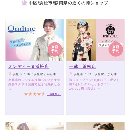
中区/浜松市/静岡県の近くの袴ショップ
来店
来店
予約
予約
オンディーヌ浜松店
一蔵 浜松店
浜松市 / JR「浜松駅」から車で10分（無料駐車場18台分完備）
浜松市 / JR「浜松駅」から車で10分（無料駐車場18台分完備）
卒業式のレンタル袴揃っています☆
袴フォトプラン19,800円（税込）
撮影スタジオ完備で記念写真残せる
袴7点レンタルセットプラン
よ
20,000円（税込）～
（68件）