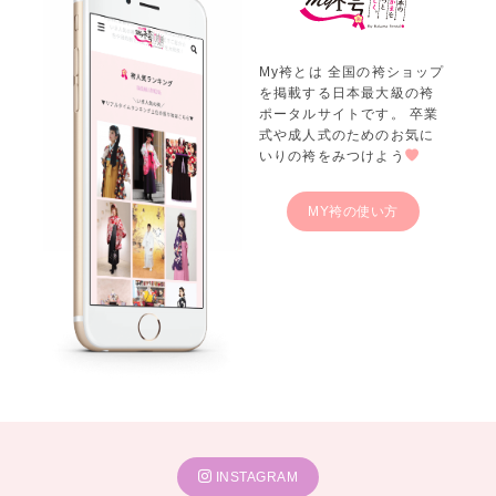
My袴とは 全国の袴ショップ
を掲載する日本最大級の袴
ポータルサイトです。 卒業
式や成人式のためのお気に
いりの袴をみつけよう
MY袴の使い方
INSTAGRAM