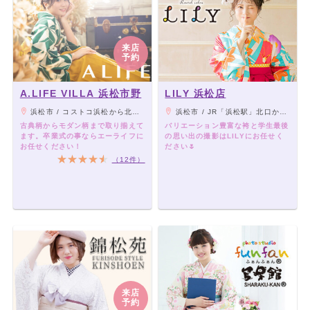
来店
予約
A.LIFE VILLA 浜松市野
LILY 浜松店
浜松市 / コストコ浜松から北に400ｍ
浜松市 / JR「浜松駅」北口から車で15分
古典柄からモダン柄まで取り揃えて
バリエーション豊富な袴と学生最後
ます。卒業式の事ならエーライフに
の思い出の撮影はLILYにお任せく
お任せください！
ださい🌷
（12件）
来店
予約