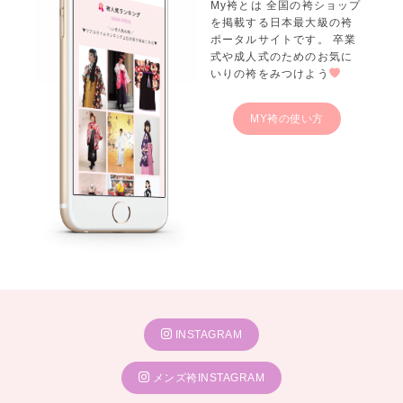
My袴とは 全国の袴ショップ
を掲載する日本最大級の袴
ポータルサイトです。 卒業
式や成人式のためのお気に
いりの袴をみつけよう
MY袴の使い方
INSTAGRAM
メンズ袴INSTAGRAM