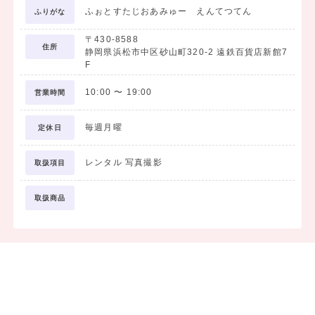
ふぉとすたじおあみゅー えんてつてん
※お写真代・当日美容はパックに含まれておりません
ふりがな
〒430-8588
住所
静岡県浜松市中区砂山町320-2 遠鉄百貨店新館7
F
10:00
〜
19:00
営業時間
毎週月曜
定休日
レンタル 写真撮影
取扱項目
取扱商品