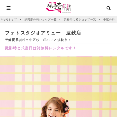
My袴トップ
＞
静岡県の袴ショップ一覧
＞
浜松市の袴ショップ一覧
＞
中区の袴
フォトスタジオアミュー 遠鉄店
静岡県
浜松市中区砂山町320-2 浜松市 /
撮影時と式当日は袴無料レンタルです！