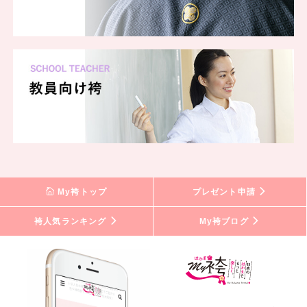
My袴トップ
プレゼント申請
袴人気ランキング
My袴ブログ