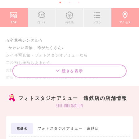
TOP
口コミ
袴衣装
プラン
アクセス
☆卒業袴レンタル☆
かわいい着物、袴がたくさん♪
シイキ写真館・フォトスタジオアミューなら
二尺袖も振袖もあるから
お好きな色・柄のお着物と袴を自由に組み合わせ！
続きを表示
前撮りしておけば卒業式当日はゆっくりラクラク♪
振袖との同時撮影も行っています
2着で華やかなアルバムをお作りいただけます
フォトスタジオアミュー 遠鉄店の店舗情報
shop information
卒業袴レンタルパック
￥9，800より
撮影時の衣裳・小物 無料
フォトスタジオアミュー 遠鉄店
店舗名
撮影時ヘアメイク・着付け
成人式当日衣裳 無料