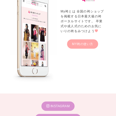
My袴とは 全国の袴ショップ
を掲載する日本最大級の袴
ポータルサイトです。 卒業
式や成人式のためのお気に
いりの袴をみつけよう
MY袴の使い方
INSTAGRAM