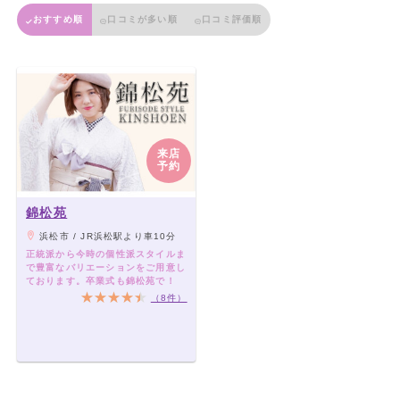
おすすめ順
口コミが多い順
口コミ評価順
来店
予約
錦松苑
浜松市 / JR浜松駅より車10分
正統派から今時の個性派スタイルま
で豊富なバリエーションをご用意し
ております。卒業式も錦松苑で！
（8件）