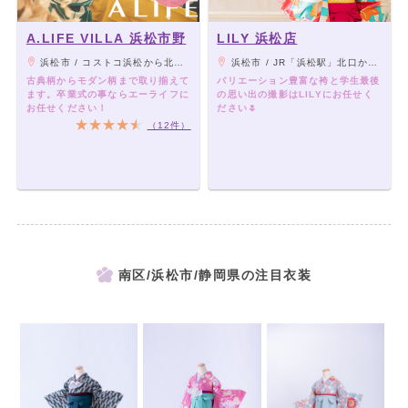
A.LIFE VILLA 浜松市野
LILY 浜松店
浜松市 / コストコ浜松から北に400ｍ
浜松市 / JR「浜松駅」北口から車で15分
古典柄からモダン柄まで取り揃えて
バリエーション豊富な袴と学生最後
ます。卒業式の事ならエーライフに
の思い出の撮影はLILYにお任せく
お任せください！
ださい🌷
（12件）
南区/浜松市/静岡県の注目衣装