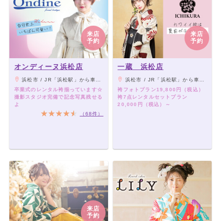
来店
来店
予約
予約
オンディーヌ浜松店
一蔵 浜松店
浜松市 / JR「浜松駅」から車で10分（無料駐車場18台分完備）
浜松市 / JR「浜松駅」から車で10分（無料駐車場18台分完備）
卒業式のレンタル袴揃っています☆
袴フォトプラン19,800円（税込）
撮影スタジオ完備で記念写真残せる
袴7点レンタルセットプラン
よ
20,000円（税込）～
（68件）
来店
予約