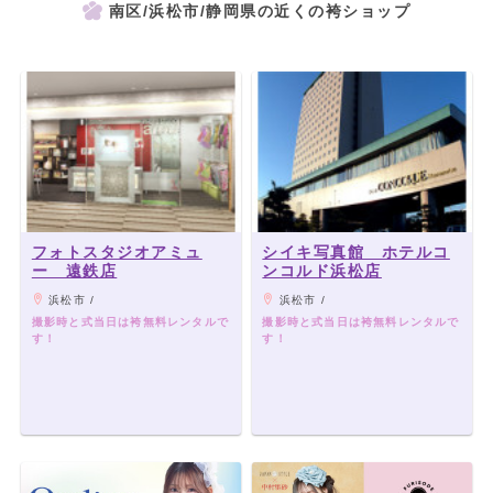
南区/浜松市/静岡県の近くの袴ショップ
フォトスタジオアミュ
シイキ写真館 ホテルコ
ー 遠鉄店
ンコルド浜松店
浜松市 /
浜松市 /
撮影時と式当日は袴無料レンタルで
撮影時と式当日は袴無料レンタルで
す！
す！