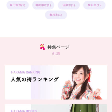
富士宮市(1)
御殿場市(1)
沼津市(1)
磐田市(1)
藤枝市(1)
特集ページ
special