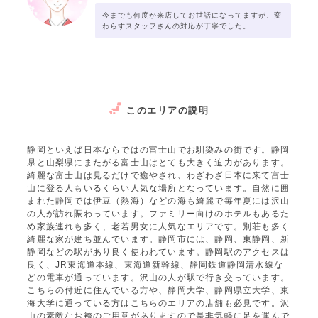
今までも何度か来店してお世話になってますが、変
わらずスタッフさんの対応が丁寧でした。
このエリアの説明
静岡といえば日本ならではの富士山でお馴染みの街です。静岡
県と山梨県にまたがる富士山はとても大きく迫力があります。
綺麗な富士山は見るだけで癒やされ、わざわざ日本に来て富士
山に登る人もいるくらい人気な場所となっています。自然に囲
まれた静岡では伊豆（熱海）などの海も綺麗で毎年夏には沢山
の人が訪れ賑わっています。ファミリー向けのホテルもあるた
め家族連れも多く、老若男女に人気なエリアです。別荘も多く
綺麗な家が建ち並んでいます。静岡市には、静岡、東静岡、新
静岡などの駅があり良く使われています。静岡駅のアクセスは
良く、JR東海道本線、東海道新幹線、静岡鉄道静岡清水線な
どの電車が通っています。沢山の人が駅で行き交っています。
こちらの付近に住んでいる方や、静岡大学、静岡県立大学、東
海大学に通っている方はこちらのエリアの店舗も必見です。沢
山の素敵なお袴のご用意がありますので是非気軽に足を運んで