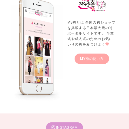
My袴とは 全国の袴ショップ
を掲載する日本最大級の袴
ポータルサイトです。 卒業
式や成人式のためのお気に
いりの袴をみつけよう
MY袴の使い方
INSTAGRAM