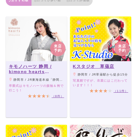
おすすめ順
口コミが多い順
口コミ評価順
来店
来店
予約
予約
キモノハーツ 静岡 /
Kスタジオ 草薙店
kimono hearts
静岡市 / JR草薙駅から徒歩15分
Shizuoka
静岡市 / JR東海道本線「静岡駅」より徒歩11分
写真館ですが、衣裳にはこだわって
います！！！
卒業式はキモノハーツの振袖＆袴で
行こう！
（11件）
（8件）