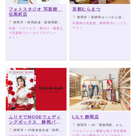
フォトスタジオ 写楽館
京都むらまつ
伝馬町店
静岡市 / 新静岡セノバから徒歩13分
静岡市 / 静岡鉄道「新静岡駅」より徒歩1分 JR静岡駅より徒歩10分
卒業袴の衣裳数、静岡県内トップク
ラス！
衣裳・ヘアメイク・着付け・撮影ま
で写真館でトータルプロデュー
ス！！
ふりそでMODEウェディ
LILY 静岡店
ングボックス 静岡パル
静岡市 / JR「東静岡駅」から車で6分
コ店
静岡市 / JR東海道本線「静岡駅」より徒歩5分、静岡清水線「新静岡駅」より徒歩7分
バリエーション豊富な袴と学生最後
の思い出の撮影はLILYにお任せく