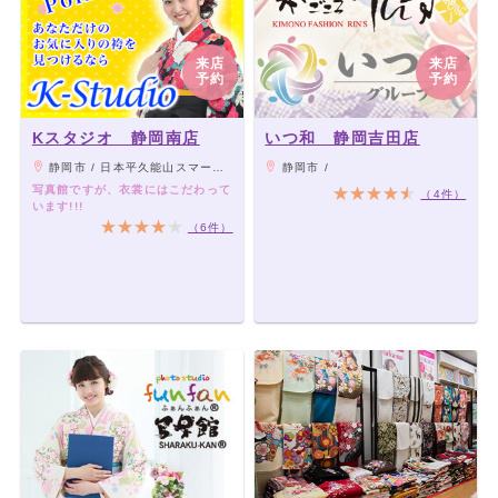
来店
来店
予約
予約
Kスタジオ 静岡南店
いつ和 静岡吉田店
静岡市 / 日本平久能山スマートICからお車で約３分 サウナ敷地様よこ
静岡市 /
写真館ですが、衣裳にはこだわって
（4件）
います!!!
（6件）