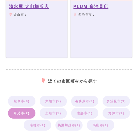
清水屋 犬山橋爪店
PLUM 多治見店
犬山市 /
多治見市 /
近くの市区町村から探す
岐阜市(6)
大垣市(5)
各務原市(3)
多治見市(3)
可児市(2)
土岐市(1)
恵那市(1)
海津市(1)
瑞穂市(1)
美濃加茂市(1)
高山市(1)