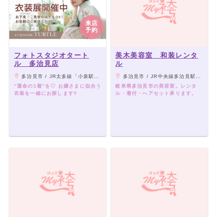
来店
予約
フォトスタジオタート
美木美容室 和装レンタ
ル 多治見店
ル
多治見市 / JR太多線「小泉駅」より車4分
多治見市 / JR中央線多治見駅徒歩15分、ききょうバス、東鉄バス、名鉄バス「金岡町4」徒歩1分、お車の場合は多治見IC出口より1分。
”運命の1着”を♡ お嬢さまに似合う
岐阜県多治見市の美容室。レンタ
衣装を一緒にお探します‼︎
ル・着付・へアセット承ります。