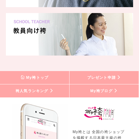
My袴トップ
プレゼント申請
袴人気ランキング
My袴ブログ
My袴とは 全国の袴ショップ
を掲載する日本最大級の袴