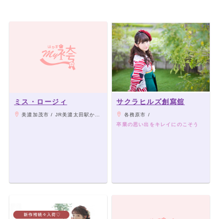
ミス・ロージィ
サクラヒルズ創寫舘
美濃加茂市 / JR美濃太田駅から徒歩15分
各務原市 /
卒業の思い出をキレイにのこそう