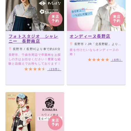
来店
来店
予約
予約
フォトスタジオ シャレ
オンディーヌ長野店
ニー 長野南店
長野市 / JR「北長野駅」より徒歩15分、車で5分
長野市 / 長野ICより車で約10分
差を付けたいならオンディーヌの
袴！
長野市、千曲市周辺で卒業袴をお探
しの方はお任せください！豊富な経
（6件）
験と品揃えでお待ちしております！
（23件）
来店
予約