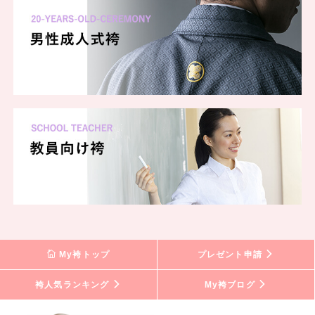
My袴トップ
プレゼント申請
袴人気ランキング
My袴ブログ