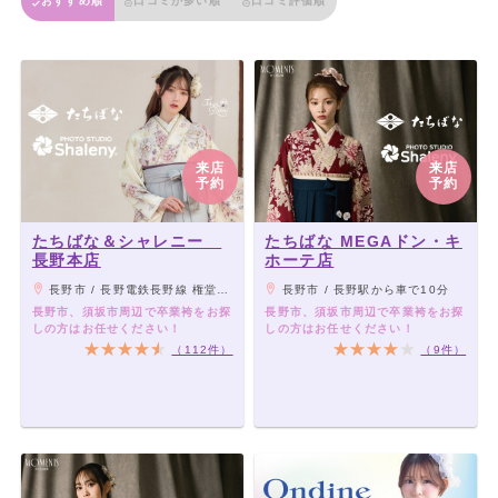
おすすめ順
口コミが多い順
口コミ評価順
来店
来店
予約
予約
たちばな＆シャレニー
たちばな MEGAドン・キ
長野本店
ホーテ店
長野市 / 長野電鉄長野線 権堂駅から徒歩3分
長野市 / 長野駅から車で10分
長野市、須坂市周辺で卒業袴をお探
長野市、須坂市周辺で卒業袴をお探
しの方はお任せください！
しの方はお任せください！
（112件）
（9件）