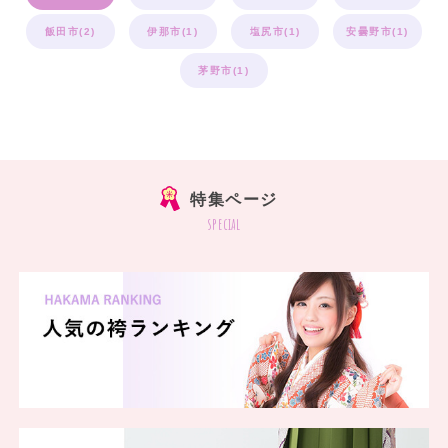
飯田市(2)
伊那市(1)
塩尻市(1)
安曇野市(1)
茅野市(1)
特集ページ
special