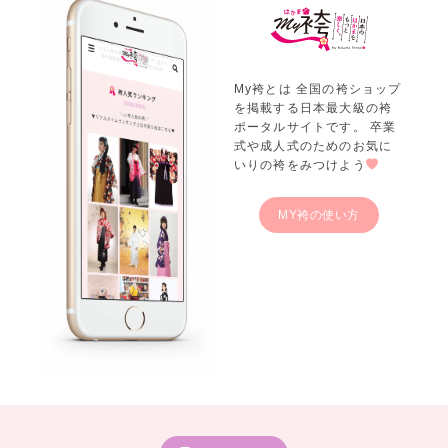
My袴とは 全国の袴ショップ
を掲載する日本最大級の袴
ポータルサイトです。 卒業
式や成人式のためのお気に
いりの袴をみつけよう
MY袴の使い方