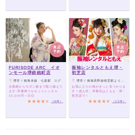
来店
来店
予約
予約
FURISODE ARC イオ
振袖レンタルともえ堺・
ンモール堺鉄砲町店
初芝店
堺市 / 南海本線 七道駅 スグ
堺市 / 南海高野線初芝駅より徒歩5分
古典柄からモダン柄まで取り揃えて
お気に入りの袴がきっと見つかりま
ます♪卒業袴フルセットレンタル
す！成人式・卒業式はともえ・堺・
15,300円～◎◎
初芝店で！
（6件）
（15件）