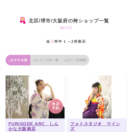
北区/堺市/大阪府の袴ショップ一覧
shop list
2
全
件中 1 ～2件表示
おすすめ順
口コミが多い順
口コミ評価順
来店
予約
FURISODE ARC しん
フォトスタジオ マイン
かな大阪南店
ズ