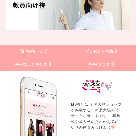
My袴トップ
プレゼント申請
袴人気ランキング
My袴ブログ
My袴とは 全国の袴ショップ
を掲載する日本最大級の袴
ポータルサイトです。 卒業
式や成人式のためのお気に
いりの袴をみつけよう