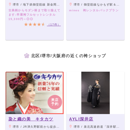
堺市 / 地下鉄御堂筋線 新金岡駅 3番出口から徒歩5分
堺市 / 御堂筋線なかもず駅＆南海中百舌鳥駅下車 徒歩30秒
古典柄からモダン柄まで取り揃えて
mines 袴レンタルパックプラン
ます♪卒業袴フルセットレンタル
15,300円～◎◎
（17件）
北区/堺市/大阪府の近くの袴ショップ
来店
予約
染と織の美 キタカツ
AYLI深井店
堺市 / JR津久野駅前から徒歩1分
堺市 / 泉北高速鉄道「深井駅」から徒歩3分