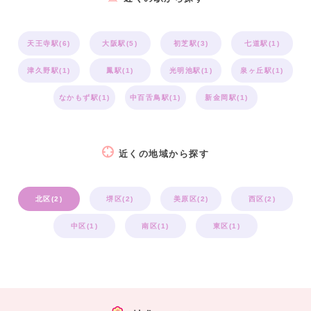
天王寺駅(6)
大阪駅(5)
初芝駅(3)
七道駅(1)
津久野駅(1)
鳳駅(1)
光明池駅(1)
泉ヶ丘駅(1)
なかもず駅(1)
中百舌鳥駅(1)
新金岡駅(1)
近くの地域から探す
北区(2)
堺区(2)
美原区(2)
西区(2)
中区(1)
南区(1)
東区(1)