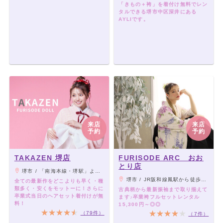
「きもの＋袴」を着付け無料でレン
タルできる堺市中区深井にある
AYLIです。
来店
来店
予約
予約
TAKAZEN 堺店
FURISODE ARC おお
とり店
堺市 / 「南海本線・堺駅」より西出口にて直結 !
堺市 / JR阪和線鳳駅から徒歩10分
全ての最新作をどこよりも早く・種
類多く・安くをモットーに！さらに
古典柄から最新振袖まで取り揃えて
卒業式当日のヘアセット着付けが無
ます♪卒業袴フルセットレンタル
料！
15,300円～◎◎
（79件）
（7件）