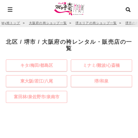
My袴トップ
＞
大阪府の袴ショップ一覧
＞
堺エリアの袴ショップ一覧
＞
堺市の
北区 / 堺市 / 大阪府の袴レンタル・販売店の一
覧
キタ/梅田/都島区
ミナミ/難波/心斎橋
東大阪/若江/八尾
堺/和泉
富田林/泉佐野市/泉南市