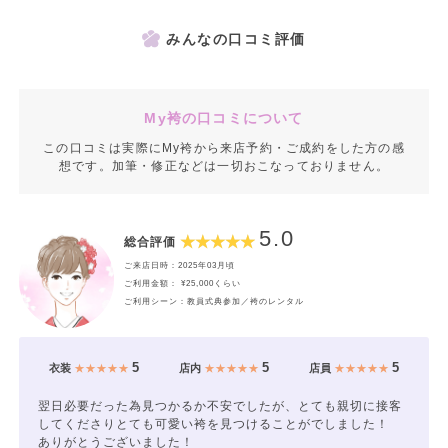
みんなの口コミ評価
My袴の口コミについて
この口コミは実際にMy袴から来店予約・ご成約をした方の感
想です。加筆・修正などは一切おこなっておりません。
5.0
総合評価
ご来店日時：2025年03月頃
ご利用金額： ¥25,000くらい
ご利用シーン：教員式典参加／袴のレンタル
5
5
5
衣装
★★★★★
店内
★★★★★
店員
★★★★★
翌日必要だった為見つかるか不安でしたが、とても親切に接客
してくださりとても可愛い袴を見つけることがでしました！
ありがとうございました！