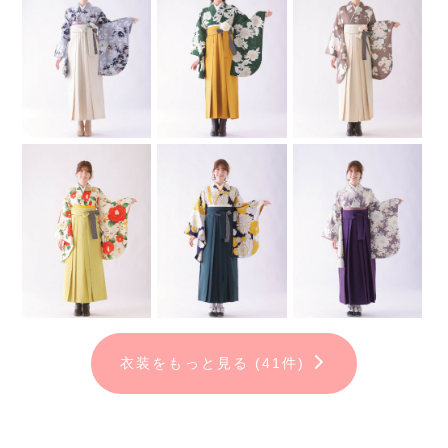
↓
③実際に羽織って試着！顔映り
や、
お好みを相談しながらプロの
コンシェルジュがご提案。
\ ぴったりの一着が決定✨
/
↓
④卒業式前にご自宅に郵送で届
きます♪
↓
⑤卒業式当日、自分らしい袴を
着て最高の一日に♥
｜
衣装をもっと見る (41件)
FURISODE ARCは全国に22店舗📍
お近くのFURISODE ARCにお気軽にお問い合わせください♪