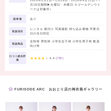
2026年2月1日～2月28日・2026年4月11日～7
月18日期間▶火曜日・木曜日 ※ゴールデンウイ
♥ おしゃれなフォトスタジオ
ークは対象外）
完備
♥ 返却も郵送でラクラク♪
あり
駐車場
レンタル 着付け 写真撮影 持ち込み着物 卒業式
などなど、おすすめポイントがたくさん
🤍
取扱項目
日の当日対応
15,300円～フルセットレンタルも、
女性袴 男性袴 小学生女子袴 小学生男子袴 教員
それぞれ単品レンタルも可能です◎
取扱商品
向け袴
｜
口コミ総合評
4.4
(
7
件)
価
✎𓂃
レンタルの流れ
𓂃
①WEBまたはお電話からご予
約。
FURISODE ARC おおとり店の袴衣装ギャラリー
↓
②ご来店後、お好みぴったりの
衣装見つける為のカウンセリング。