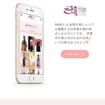
My袴とは 全国の袴ショップ
を掲載する日本最大級の袴
ポータルサイトです。 卒業
式や成人式のためのお気に
いりの袴をみつけよう
MY袴の使い方