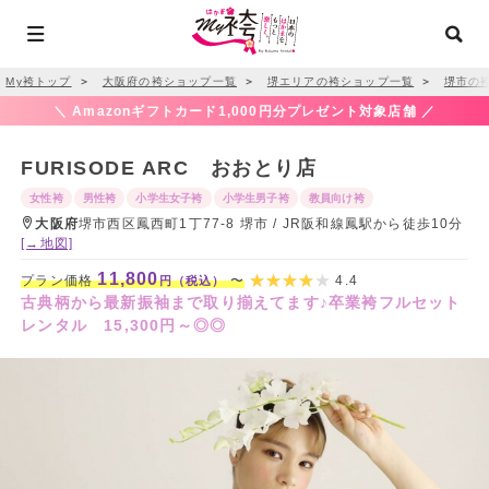
My袴トップ
＞
大阪府の袴ショップ一覧
＞
堺エリアの袴ショップ一覧
＞
堺市の
＼ Amazonギフトカード1,000円分プレゼント対象店舗 ／
FURISODE ARC おおとり店
女性袴
男性袴
小学生女子袴
小学生男子袴
教員向け袴
大阪府
堺市西区鳳西町1丁77-8 堺市 / JR阪和線鳳駅から徒歩10分
[→地図]
11,800
プラン価格
〜
4.4
円（税込）
古典柄から最新振袖まで取り揃えてます♪卒業袴フルセット
レンタル 15,300円～◎◎