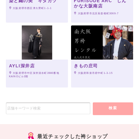
染と織の美 キタカツ
FURISODE ARC しん
かな大阪南店
 大阪府堺市西区津久野町1-1-1
 大阪府堺市北区長曾根町3069-7
AYLI深井店
きもの庄司
 大阪府堺市中区深井清水町3980番地
 大阪府和泉市府中町1-3-15
KAINOビル3階
検索
最近チェックした袴ショップ