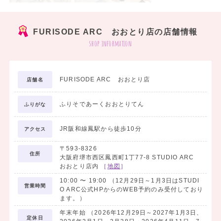
FURISODE ARC おおとり店の店舗情報
shop information
꙳⸜
⸝꙳
私らしい袴で、最高の一日を。
FURISODE ARC おおとり店
店舗名
大学・専門学校の卒業式や、謝恩会にぴったり！
ふりそであーくおおとりてん
ふりがな
FURISODE ARCなら流行りのモダン柄から、
ベーシックな古典柄まで豊富なデザインをご用意
⸜❤︎⸝
JR阪和線鳳駅から徒歩10分
アクセス
〒593-8326
|
住所
大阪府堺市西区鳳西町1丁77-8 STUDIO ARC
♥ 着物と袴の組み合わせ自
おおとり店内
［
地図
］
由！
10:00
〜
19:00
（12月29日～1月3日はSTUDI
♥ 古典柄～トレンド柄まで豊
営業時間
O ARC公式HPからのWEB予約のみ受付しており
富なラインナップ
ます。）
♥ 全国取り寄せ無料！
年末年始 （2026年12月29日～2027年1月3日、
定休日
♥ 当日のお支度も可能