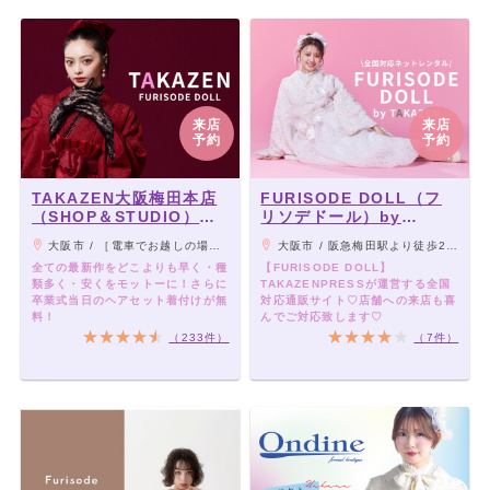
来店
来店
予約
予約
TAKAZEN大阪梅田本店
FURISODE DOLL（フ
（SHOP＆STUDIO）
リソデドール）by
MEGA店舗
TAKAZEN [通販可]
大阪市 / ［電車でお越しの場合］ 大阪駅・梅田駅・西梅田駅より、地下通路から雨天の場合でも濡れることなくご来店いただけます。
大阪市 / 阪急梅田駅より徒歩2分・地下鉄梅田駅より徒歩3分
全ての最新作をどこよりも早く・種
【FURISODE DOLL】
類多く・安くをモットーに！さらに
TAKAZENPRESSが運営する全国
卒業式当日のヘアセット着付けが無
対応通販サイト♡店舗への来店も喜
料！
んでご対応致します♡
（233件）
（7件）