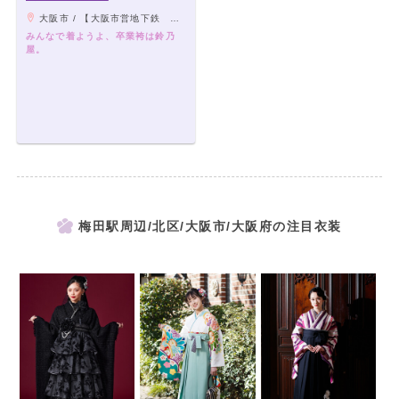
大阪市 / 【大阪市営地下鉄 御堂筋線】梅田駅 北改札口を出て右へ 徒歩約1分
みんなで着ようよ、卒業袴は鈴乃
屋。
梅田駅周辺/北区/大阪市/大阪府の注目衣装