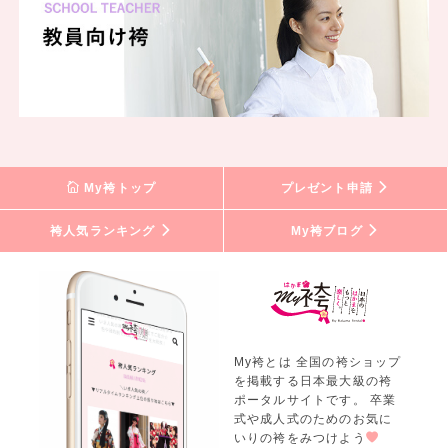
My袴トップ
プレゼント申請
袴人気ランキング
My袴ブログ
My袴とは 全国の袴ショップ
を掲載する日本最大級の袴
ポータルサイトです。 卒業
式や成人式のためのお気に
いりの袴をみつけよう