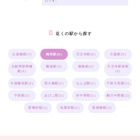
たです。
近くの駅から探す
心斎橋駅(7)
梅田駅(6)
天王寺駅(6)
大阪駅(5)
大阪阿部野橋
難波駅(3)
都島駅(2)
天王寺駅前駅
駅(4)
(2)
今福鶴見駅(2)
西大橋駅(1)
なんば駅(1)
千林大宮駅(1)
千林駅(1)
あびこ駅(1)
針中野駅(1)
駒川中野駅(1)
西梅田駅(1)
松屋町駅(1)
長堀橋駅(1)