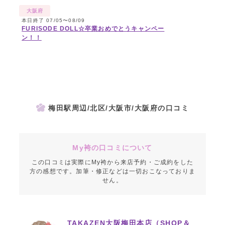
大阪府
本日終了 07/05〜08/09
FURISODE DOLL☆卒業おめでとうキャンペー
ン！！
梅田駅周辺/北区/大阪市/大阪府の口コミ
My袴の口コミについて
この口コミは実際にMy袴から来店予約・ご成約をした
方の感想です。加筆・修正などは一切おこなっておりま
せん。
TAKAZEN大阪梅田本店（SHOP＆