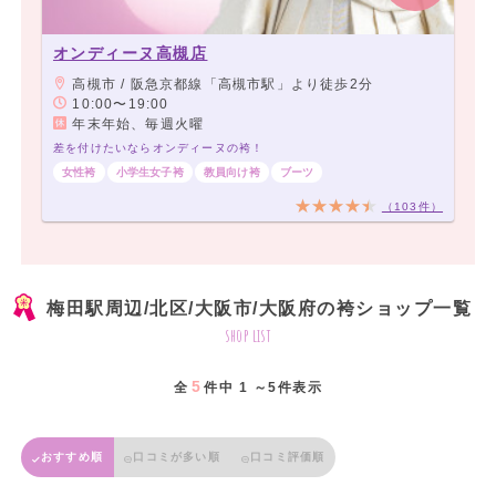
オンディーヌ高槻店
高槻市 / 阪急京都線「高槻市駅」より徒歩2分
10:00〜19:00
年末年始、毎週火曜
差を付けたいならオンディーヌの袴！
女性袴
小学生女子袴
教員向け袴
ブーツ
（103件）
梅田駅周辺/北区/大阪市/大阪府の袴ショップ一覧
shop list
5
全
件中 1 ～5件表示
おすすめ順
口コミが多い順
口コミ評価順