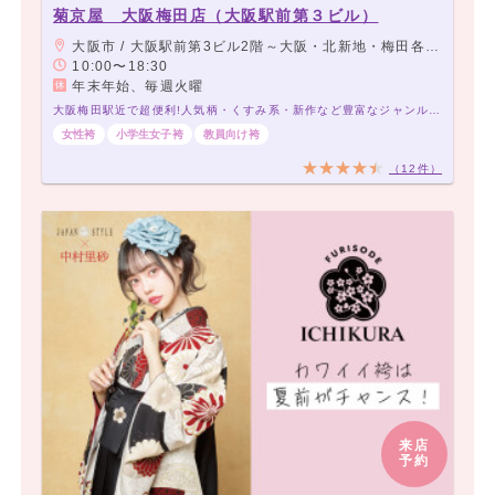
菊京屋 大阪梅田店（大阪駅前第３ビル）
大阪市 / 大阪駅前第3ビル2階～大阪・北新地・梅田各線より徒歩5分以内
10:00〜18:30
年末年始、毎週火曜
大阪梅田駅近で超便利!人気柄・くすみ系・新作など豊富なジャンルが勢揃い! 卒業式の袴レンタル3500円〜菊京屋❤️
女性袴
小学生女子袴
教員向け袴
（12件）
来店
予約