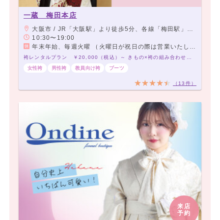
一蔵 梅田本店
大阪市 / JR「大阪駅」より徒歩5分、各線「梅田駅」直結
10:30〜19:00
年末年始、毎週火曜 （火曜日が祝日の際は営業いたします。）
袴レンタルプラン ￥20,000（税込）～ きもの×袴の組み合わせは21,000通り以上！アナタだけの袴コーデで最高の卒業式を！
女性袴
男性袴
教員向け袴
ブーツ
（13件）
来店
予約