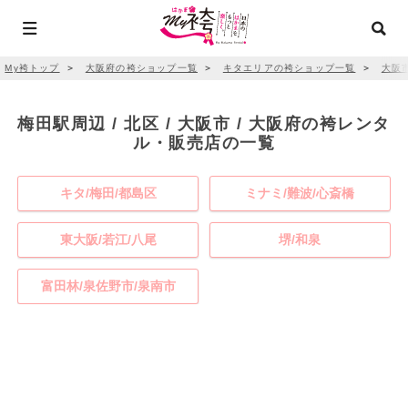
My袴トップ
＞
大阪府の袴ショップ一覧
＞
キタエリアの袴ショップ一覧
＞
大阪
梅田駅周辺 / 北区 / 大阪市 / 大阪府の袴レンタ
ル・販売店の一覧
キタ/梅田/都島区
ミナミ/難波/心斎橋
東大阪/若江/八尾
堺/和泉
富田林/泉佐野市/泉南市