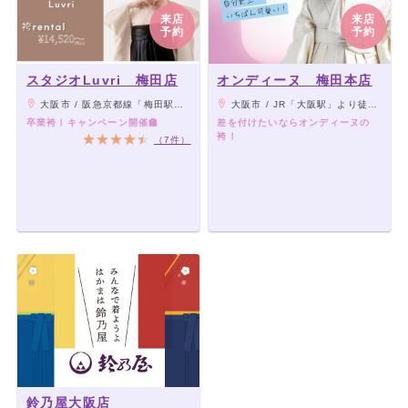
来店
来店
予約
予約
スタジオLuvri 梅田店
オンディーヌ 梅田本店
大阪市 / 阪急京都線「梅田駅」より徒歩3分、各線「大阪駅」・地下鉄御堂筋線「梅田駅」より徒歩8分
大阪市 / JR「大阪駅」より徒歩5分、各線「梅田駅」直結
卒業袴！キャンペーン開催🏫
差を付けたいならオンディーヌの
袴！
（7件）
鈴乃屋大阪店