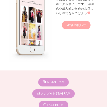
一蔵 新大阪店
ポータルサイトです。 卒業
一蔵 大津店
式や成人式のためのお気に
一蔵 岐阜店
いりの袴をみつけよう
一蔵 高知店
一蔵 橿原店
MY袴の使い方
INSTAGRAM
メンズ袴INSTAGRAM
FACEBOOK