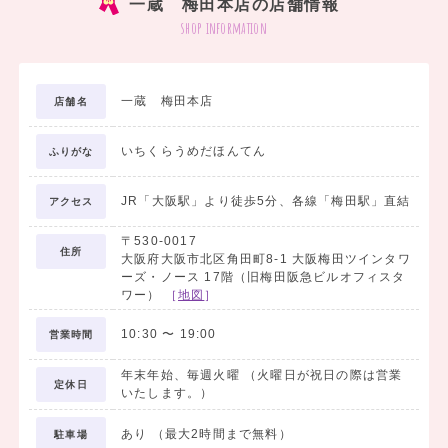
一蔵 梅田本店の店舗情報
shop information
一蔵 梅田本店
店舗名
いちくらうめだほんてん
ふりがな
JR「大阪駅」より徒歩5分、各線「梅田駅」直結
アクセス
〒530-0017
住所
大阪府大阪市北区角田町8-1 大阪梅田ツインタワ
ーズ・ノース 17階（旧梅田阪急ビルオフィスタ
ワー）
［
地図
］
10:30
〜
19:00
営業時間
年末年始、毎週火曜 （火曜日が祝日の際は営業
定休日
いたします。）
あり （最大2時間まで無料）
駐車場