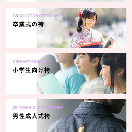
一蔵 名古屋栄本店
一蔵 ららぽーと名古屋みなとアクルス店
一蔵 ららぽーと海老名店
一蔵 沖縄店
一蔵 横浜本店
一蔵 朝霞店
一蔵 ららぽーと安城店
一蔵 長野店
一蔵 ららぽーと柏の葉
一蔵 名古屋藤が丘店
一蔵 郡山店
一蔵 金沢店
一蔵 弘前店
一蔵 ららぽーと新三郷店
一蔵 池袋店
一蔵 川崎店
一蔵 秋田店
一蔵 京都烏丸店
一蔵 高槻店