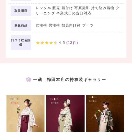
レンタル 販売 着付け 写真撮影 持ち込み着物 ク
取扱項目
リーニング 卒業式日の当日対応
女性袴 男性袴 教員向け袴 ブーツ
取扱商品
口コミ総合評
4.5
(
13
件)
価
一蔵 梅田本店の袴衣装ギャラリー