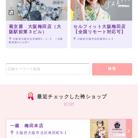
菊京屋 大阪梅田店（大
セルフィット大阪梅田店
一蔵 銀座本店
阪駅前第３ビル）
【全国リモート対応可】
一蔵 ららぽーと船橋店
 大阪府大阪市北区梅田1－1－3　（大阪
 大阪府大阪市北区梅田1-1-3
一蔵 旭川店
駅前第3ビル2F）
一蔵 山口宇部店
一蔵 大宮東口スタジオ
一蔵 所沢店
検索
一蔵 立川髙島屋S.C.店
一蔵 神戸三宮店
一蔵 いわき店
一蔵アクロス福岡本店
最近チェックした袴ショップ
一蔵 千葉本店
history
一蔵 岡山店
一蔵 ノルベサ札幌店
一蔵 青森店
一蔵 梅田本店
一蔵 八戸店
大阪府大阪市北区角田町8-1