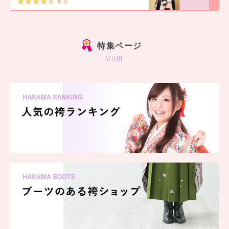
一蔵 福島店
4.5
一蔵 上野店
]
一蔵 西武新宿ペペ店
一蔵 新横浜プリンスペペ店
特集ページ
一蔵 横須賀店
special
一蔵 平塚店
一蔵 厚木店
一蔵 イオン船橋店
一蔵 アリオ市原店
一蔵 前橋店
一蔵 伊勢崎店
一蔵 高崎店
一蔵 長岡店
一蔵 梅田本店
一蔵 なんば店
一蔵 あべのハルカス店
一蔵 和歌山店
一蔵 徳島店
一蔵 熊本店