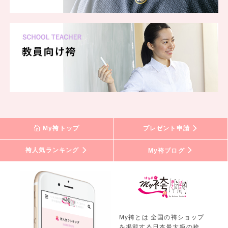
一蔵 浜松店
一蔵 鹿児島店
一蔵 富士店
一蔵 宇都宮店
一蔵 新宿三丁目店
一蔵 横浜ランドマークタワー店
一蔵 JRタワー札幌店
一蔵 山形店
一蔵 広島店
一蔵 仙台店
My袴トップ
プレゼント申請
一蔵 水戸店
一蔵 富山店
袴人気ランキング
My袴ブログ
一蔵 甲府店
一蔵 町田店
一蔵 柏店
一蔵 川越クレアモール店
一蔵 帯広店
一蔵 宮崎店
My袴とは 全国の袴ショップ
を掲載する日本最大級の袴