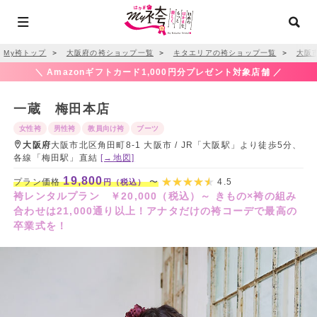
My袴トップ
＞
大阪府の袴ショップ一覧
＞
キタエリアの袴ショップ一覧
＞
大阪
＼ Amazonギフトカード1,000円分プレゼント対象店舗 ／
一蔵 梅田本店
女性袴
男性袴
教員向け袴
ブーツ
大阪府
大阪市北区角田町8-1 大阪市 / JR「大阪駅」より徒歩5分、
各線「梅田駅」直結
[→地図]
19,800
プラン価格
〜
4.5
円（税込）
袴レンタルプラン ￥20,000（税込）～ きもの×袴の組み
合わせは21,000通り以上！アナタだけの袴コーデで最高の
卒業式を！