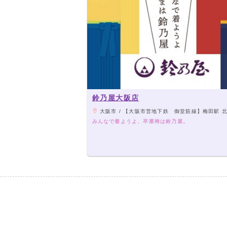
鈴乃屋大阪店
大阪市 / 【大阪市営地下鉄 御堂筋線】梅田駅 北改札口を出て右へ 徒
みんなで着ようよ、卒業袴は鈴乃屋。