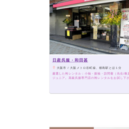
日産呉服・和田甚
大阪市 / 大阪メトロ谷町線、都島駅とほ１分
厳選した袴レンタル：小袖・振袖・訪問着（先生/教
ジュニア。高級呉服専門店の袴レンタルをお試し下