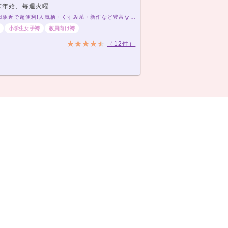
末年始、毎週火曜
大阪梅田駅近で超便利!人気柄・くすみ系・新作など豊富なジャンルが勢揃い! 卒業式の袴レンタル3500円〜菊京屋❤️
小学生女子袴
教員向け袴
（12件）