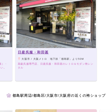
日産呉服・和田甚
大阪市 / 大阪メトロ 地下鉄「都島駅」より50M
員）・
高級呉服専門店、日産呉服・和田甚のレトロ＆モダン袴レン
さい。
タル
都島駅周辺/都島区/大阪市/大阪府の近くの袴ショップ