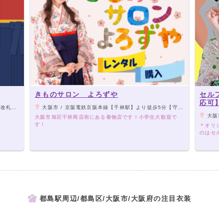
きものサロン よろずや
セル
応可
歩約1分
大阪市 / 京阪電鉄京阪本線【千林駅】より徒歩5分【守口市駅】より約10分／大阪市営地下鉄谷町線【千林大宮駅】より徒歩8分／大阪市営バス【千林】より徒歩8分
大阪市
大阪市旭区千林商店街にある着物店です！小学生大歓迎で
す！
＊オリ
のはセ
都島駅周辺/都島区/大阪市/大阪府の注目衣装