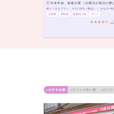
年末年始、毎週火曜 （火曜日が祝日の際は営業いたしま
女性袴
男性袴
教員向け袴
ブーツ
（
おすすめ順
口コミが多い順
口コミ