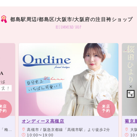
都島駅周辺/都島区/大阪市/大阪府の注目袴ショップ
recommend shop
来店
来店
予約
予約
オンディーヌ高槻店
菊京
」直結
高槻市 / 阪急京都線「高槻市駅」より徒歩2分
大阪市
10:00〜19:00
10: