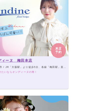
来店
予約
ディーヌ 梅田本店
市 / JR「大阪駅」より徒歩5分、各線「梅田駅」直結
けたいならオンディーヌの袴！