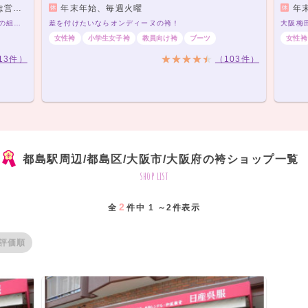
す。）
年末年始、毎週火曜
年
袴レンタルプラン ￥20,000（税込）～ きもの×袴の組み合わせは21,000通り以上！アナタだけの袴コーデで最高の卒業式を！
差を付けたいならオンディーヌの袴！
女性袴
小学生女子袴
教員向け袴
ブーツ
女性袴
13件）
（103件）
都島駅周辺/都島区/大阪市/大阪府の袴ショップ一覧
shop list
2
全
件中 1 ～2件表示
評価順