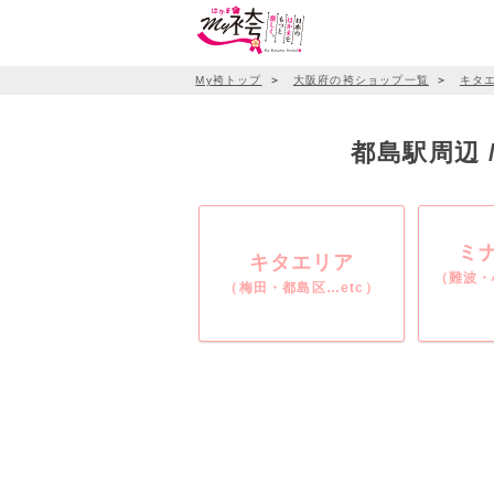
My袴トップ
＞
大阪府の袴ショップ一覧
＞
キタ
都島駅周辺 
ミ
キタエリア
（難波・
（梅田・都島区…etc）