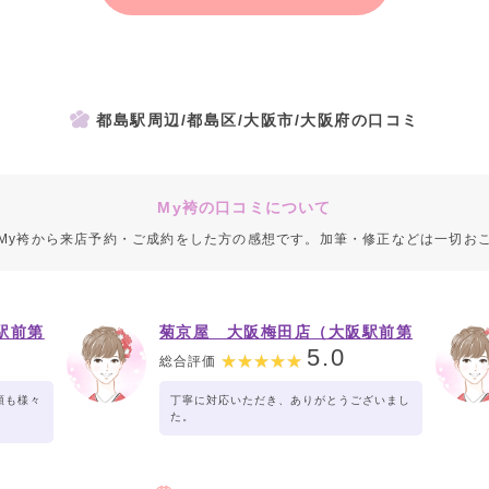
都島駅周辺/都島区/大阪市/大阪府の口コミ
My袴の口コミについて
My袴から来店予約・ご成約をした方の感想です。加筆・修正などは一切お
駅前第
菊京屋 大阪梅田店（大阪駅前第
３ビル）
5.0
総合評価
類も様々
丁寧に対応いただき、ありがとうございまし
。
た。