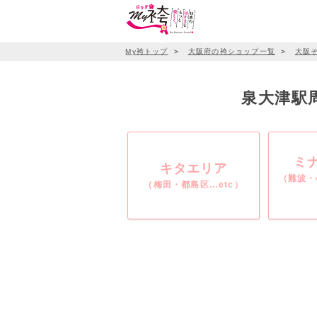
My袴トップ
＞
大阪府の袴ショップ一覧
＞
大阪
泉大津駅周
ミ
キタエリア
（難波・
（梅田・都島区…etc）