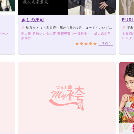
きもの庄司
FUR
和泉市 / ＪＲ和泉府中駅から徒歩2分 ロードインいずみ商店街内
堺市 
ペーン
南大阪 男袴レンタル店 種類豊富で一律料金！ 成人式や卒
古典柄
業式に！
レンタル
（7件）