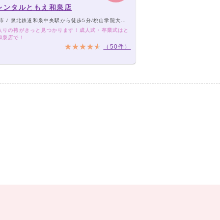
レンタルともえ和泉店
 / 泉北鉄道和泉中央駅から徒歩5分/桃山学院大学近く
入りの袴がきっと見つかります！成人式・卒業式はと
和泉店で！
（50件）