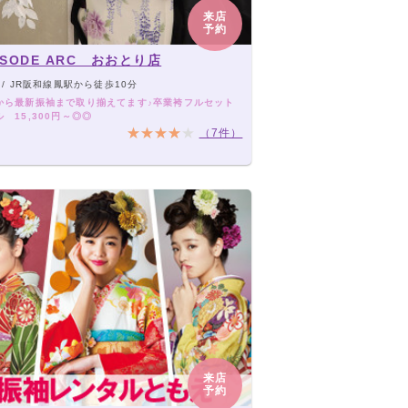
来店
予約
ISODE ARC おおとり店
/ JR阪和線鳳駅から徒歩10分
から最新振袖まで取り揃えてます♪卒業袴フルセット
 15,300円～◎◎
（7件）
来店
予約