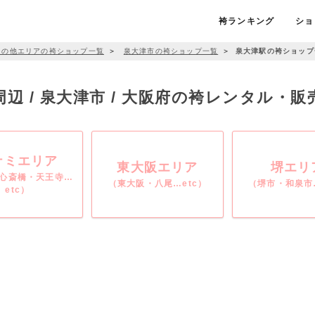
袴ランキング
ショ
その他エリアの袴ショップ一覧
＞
泉大津市の袴ショップ一覧
＞
泉大津駅の袴ショップ
辺 / 泉大津市 / 大阪府の袴レンタル・
ナミエリア
東大阪エリア
堺エリ
心斎橋・天王寺…
（東大阪・八尾…etc）
（堺市・和泉市…
etc）