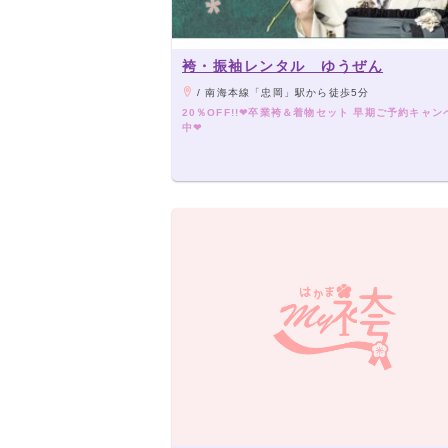
袴・振袖レンタル ゆうぜん
/ 南海本線「忠岡」駅から徒歩5分
20％OFF!!❤卒業袴＆着物セット 早期ご予約キャン
中❤