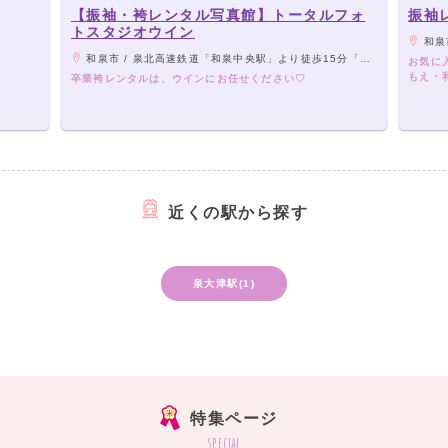
【振袖・袴レンタル写真館】トータルフォ
振袖
トスタジオウイン
和泉市
和泉市 / 泉北高速鉄道「和泉中央駅」より徒歩15分「唐国中1号信号」左折、次の信号過ぎてすぐ。（内田町オークワとファミリーマート間すぐ）
お気に
もえ・
卒業袴レンタルは、ウインにお任せください♡
近くの駅から探す
泉大津駅(1)
特集ページ
special