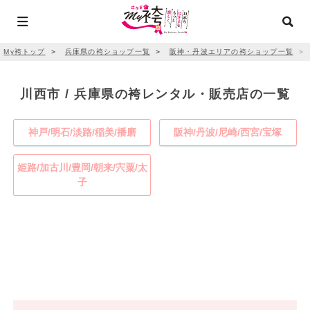
My袴トップ
＞
兵庫県の袴ショップ一覧
＞
阪神・丹波エリアの袴ショップ一覧
＞
川西市 / 兵庫県の袴レンタル・販売店の一覧
神戸/明石/淡路/稲美/播磨
阪神/丹波/尼崎/西宮/宝塚
姫路/加古川/豊岡/朝来/宍粟/太
子