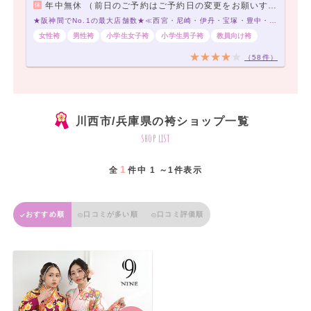
年中無休 （前日のご予約はご予約日の変更をお願いする場合や、お待たせするお時間が発生する場合がございます）
★阪神間でNo.1の最大店舗数★≪西宮・尼崎・伊丹・宝塚・豊中・寝屋川≫ あなたにピッタリな袴に出会える、袴レンタル専門店です♪
女性袴
男性袴
小学生女子袴
小学生男子袴
教員向け袴
（58件）
川西市/兵庫県の袴ショップ一覧
shop list
1
全
件中 1 ～1件表示
おすすめ順
口コミが多い順
口コミ評価順