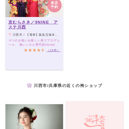
来店
予約
京むらさき／9NINE ア
ステ川西
川西市 / 【電車】阪急宝塚本線「川西能勢口駅」 徒歩1分 ／ＪＲ福知山線「川西池田駅」 徒歩3分
-9つのお祝いを新しい形でプロデュ
ース- 袴レンタル専門店9NINE
（15件）
川西市/兵庫県の近くの袴ショップ