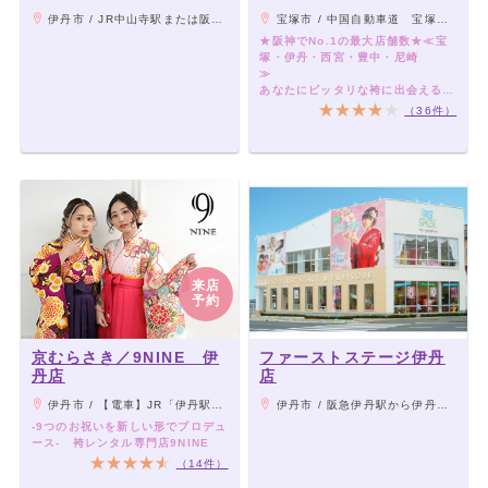
伊丹市 / JR中山寺駅または阪急山本駅から徒歩15分
宝塚市 / 中国自動車道 宝塚インターより800m 国道新176号線沿い
★阪神でNo.1の最大店舗数★≪宝
塚・伊丹・西宮・豊中・尼崎
あなたにピッタリな袴に出会える、
袴レンタル専門店です♪
（36件）
来店
予約
京むらさき／9NINE 伊
ファーストステージ伊丹
丹店
店
伊丹市 / 【電車】JR「伊丹駅」から徒歩約1分
伊丹市 / 阪急伊丹駅から伊丹市バス「千僧口」停留所下車、西へ徒歩5分。 専用駐車場あり。
-9つのお祝いを新しい形でプロデュ
ース- 袴レンタル専門店9NINE
（14件）