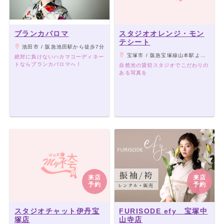
ブランカパロマ
スタジオオレンジ・モン
テシート
池田市 / 阪急池田駅から徒歩7分
宝塚市 / 阪急宝塚線山本駅より徒歩10分
絶対に負けないハカマコーディネー
トならブランカパロマへ！
自然光の貸切スタジオでこだわりの
ある写真を
来店
来店
予約
予約
スタジオチャット伊丹宝
FURISODE efy 宝塚中
塚店
山寺店