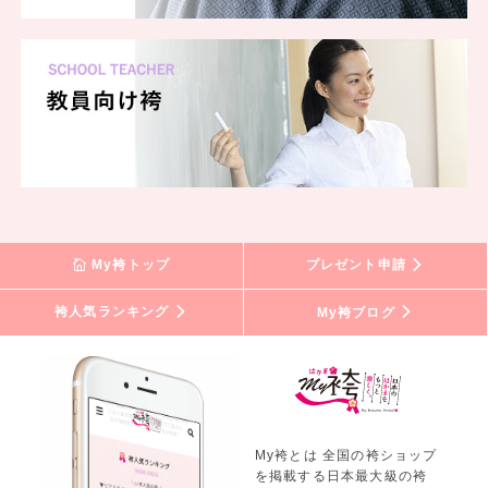
My袴トップ
プレゼント申請
袴人気ランキング
My袴ブログ
My袴とは 全国の袴ショップ
を掲載する日本最大級の袴