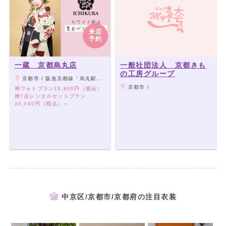
来店
予約
一蔵 京都烏丸店
一般社団法人 京都きも
の工房グループ
京都市 / 阪急京都線「烏丸駅」、地下鉄烏丸線「四条」駅22番出口より徒歩2分
京都市 /
袴フォトプラン19,800円（税込）
袴7点レンタルセットプラン
20,000円（税込）～
中京区/京都市/京都府の注目衣装