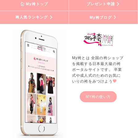
My袴トップ
プレゼント申請
袴人気ランキング
My袴ブログ
My袴とは 全国の袴ショップ
を掲載する日本最大級の袴
ポータルサイトです。 卒業
式や成人式のためのお気に
いりの袴をみつけよう
MY袴の使い方