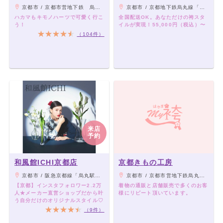
sanjo
京都市 / 京都市営地下鉄 烏丸線 烏丸御池駅 ５番出口徒歩5分 京都市営地下鉄 東西線 京都市役所前駅 ８番出口徒歩5分 京阪電鉄 京阪本線 三条駅 徒歩10分 京都市営バス 「堺町御池」徒歩５分
京都市 / 京都地下鉄烏丸線「四条」駅・阪急京都線「烏丸」駅 徒歩8分
ハカマもキモノハーツで可愛く行こ
全国配送OK。あなただけの袴スタ
う！
イルが実現！55,000円（税込）〜
（104件）
来店
予約
和風館ICHI京都店
京都きもの工房
京都市 / 阪急京都線「烏丸駅」23番出口 徒歩10分、京都市営地下鉄烏丸線「五条駅」2番出口 徒歩4分
京都市 / 京都市営地下鉄烏丸御池駅下車徒歩5分 / 阪急京都線烏丸駅下車徒歩7分
【京都】インスタフォロワー2.2万
着物の通販と店舗販売で多くのお客
人★メーカー直営ショップだから叶
様にリピート頂いています。
う自分だけのオリジナルスタイル♡
（9件）