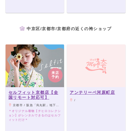
中京区/京都市/京都府の近くの袴ショップ
来店
予約
セルフィット京都店【全
アンテリーベ河原町店
国リモート対応可】
/
京都市 / 阪急「烏丸駅」地下鉄「四条駅」13番出口より徒歩1分
＊オリジナル着物【チヒロコレクシ
ョン】がレンタルできるのはセルフ
ィットだけ＊