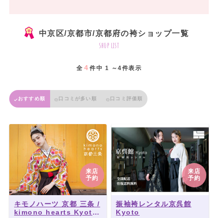
中京区/京都市/京都府の袴ショップ一覧
shop list
4
全
件中 1 ～4件表示
おすすめ順
口コミが多い順
口コミ評価順
来店
来店
予約
予約
キモノハーツ 京都 三条 /
振袖袴レンタル京呉館
kimono hearts Kyoto
Kyoto