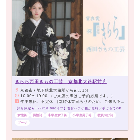
きらら西田きもの工芸 京都北大路駅前店
京都市 / 地下鉄北大路駅から徒歩1分
10:00〜19:00 （ご来店の際はご予約必須です。）
年中無休、不定休 （臨時休業日ありのため、ご来店予約をお願いいたします）
【8月限定★max¥10,000オフ】着付ヘア小物が無料／手ぶらでOK／5,000点の品揃え／当日アクセス◎大学すぐの着付会場
女性袴
男性袴
小学生女子袴
小学生男子袴
教員向け袴
ブーツ