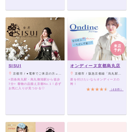
来店
予約
SISUI
オンディーヌ京都烏丸店
京都市 / ●電車でご来店の方→地下鉄烏丸線 四条駅・阪急京都線 烏丸駅下車 24番出口より室町通沿いを北へ徒歩7分 地下鉄烏丸線・東西線 烏丸御池駅 下車 6番出口より室町通沿い南へ徒歩5分 ●お車でご来店の方→室町御池交差点を南へ約400m
京都市 / 阪急京都線「烏丸駅」、地下鉄烏丸線「四条」駅22番出口より徒歩2分
<四条烏丸駅・烏丸御池駅から徒歩
差を付けたいならオンディーヌの
7分> 着物の品揃え京都No.1！必ず
袴！
お気に入りが見つかる♡
（48件）