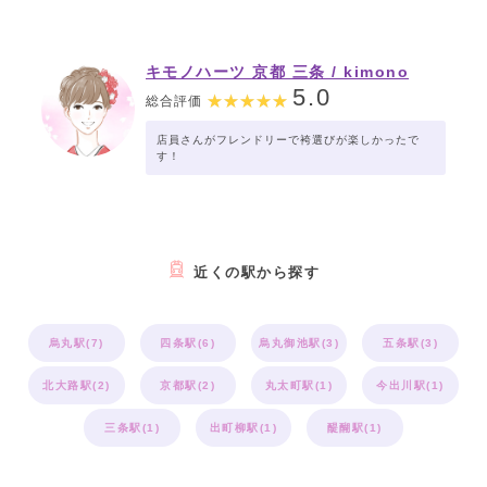
キモノハーツ 京都 三条 / kimono
hearts Kyoto sanjo
5.0
総合評価
店員さんがフレンドリーで袴選びが楽しかったで
す！
近くの駅から探す
烏丸駅(7)
四条駅(6)
烏丸御池駅(3)
五条駅(3)
北大路駅(2)
京都駅(2)
丸太町駅(1)
今出川駅(1)
三条駅(1)
出町柳駅(1)
醍醐駅(1)