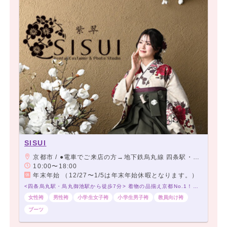
SISUI
京都市 / ●電車でご来店の方→地下鉄烏丸線 四条駅・阪急京都線 烏丸駅下車 24番出口より室町通沿いを北へ徒歩7分 地下鉄烏丸線・東西線 烏丸御池駅 下車 6番出口より室町通沿い南へ徒歩5分 ●お車でご来店の方→室町御池交差点を南へ約400m
10:00〜18:00
年末年始 （12/27〜1/5は年末年始休暇となります。）
<四条烏丸駅・烏丸御池駅から徒歩7分> 着物の品揃え京都No.1！必ずお気に入りが見つかる♡
女性袴
男性袴
小学生女子袴
小学生男子袴
教員向け袴
ブーツ