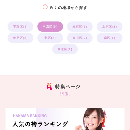
近くの地域から探す
下京区(8)
中京区(5)
左京区(3)
上京区(2)
伏見区(2)
北区(2)
東山区(2)
南区(1)
西京区(1)
特集ページ
special