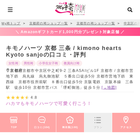
My袴トップ
＞
京都府の袴ショップ一覧
＞
京都市の袴ショップ一覧
＞
中京区の
＼ Amazonギフトカード1,000円分プレゼント対象店舗 ／
キモノハーツ 京都 三条 / kimono hearts
Kyoto sanjoの口コミ・評判
女性袴
男性袴
小学生女子袴
教員向け袴
京都府
京都市中京区中之町9-2 三条ASAIビル1F 京都市 / 京都市営
地下鉄 烏丸線 烏丸御池駅 ５番出口徒歩5分 京都市営地下鉄 東
西線 京都市役所前駅 ８番出口徒歩5分 京阪電鉄 京阪本線 三条
駅 徒歩10分 京都市営バス 「堺町御池」徒歩５分
[→地図]
4.8
ハカマもキモノハーツで可愛く行こう！
TOP
口コミ(104)
袴衣装(100)
プラン
アクセス