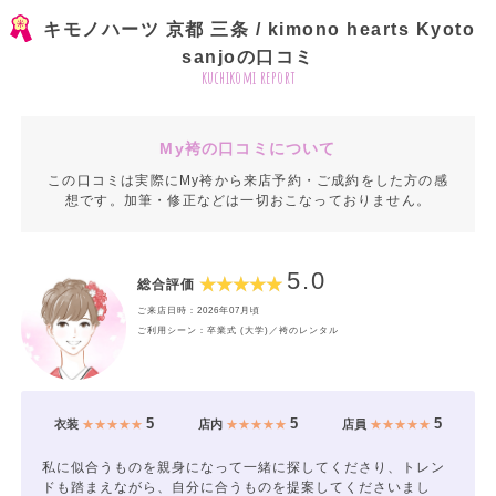
キモノハーツ 京都 三条 / kimono hearts Kyoto
sanjoの口コミ
kuchikomi report
My袴の口コミについて
この口コミは実際にMy袴から来店予約・ご成約をした方の感
想です。加筆・修正などは一切おこなっておりません。
5.0
総合評価
ご来店日時：2026年07月頃
ご利用シーン：卒業式 (大学)／袴のレンタル
5
5
5
衣装
★★★★★
店内
★★★★★
店員
★★★★★
私に似合うものを親身になって一緒に探してくださり、トレン
ドも踏まえながら、自分に合うものを提案してくださいまし