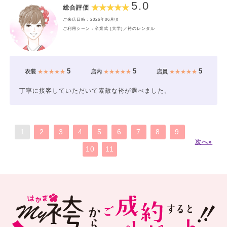
5.0
総合評価
ご来店日時：2026年06月頃
ご利用シーン：卒業式 (大学)／袴のレンタル
5
5
5
衣装
★★★★★
店内
★★★★★
店員
★★★★★
丁寧に接客していただいて素敵な袴が選べました。
1
2
3
4
5
6
7
8
9
次へ»
10
11