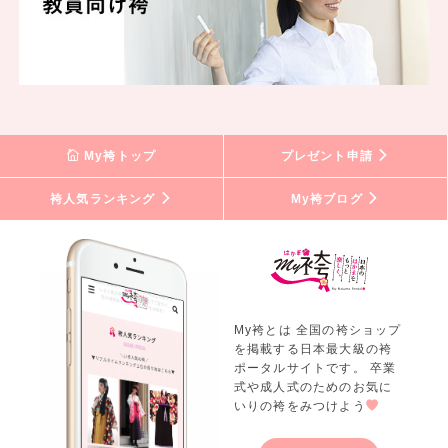
My袴トップ
プレゼント申請
袴人気ランキング
My袴ブログ
My袴とは 全国の袴ショップ
を掲載する日本最大級の袴
ポータルサイトです。 卒業
式や成人式のためのお気に
いりの袴をみつけよう