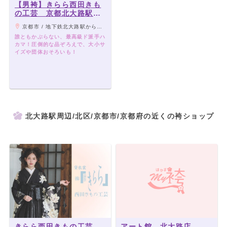
【男袴】きらら西田きも
の工芸 京都北大路駅前
店
京都市 / 地下鉄北大路駅から徒歩1分
誰ともかぶらない、最高級ド派手ハ
カマ！圧倒的な品ぞろえで、大小サ
イズや団体おそろいも！
北大路駅周辺/北区/京都市/京都府の近くの袴ショップ
きらら西田きもの工芸
アート館 北大路店