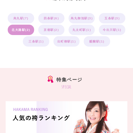
烏丸駅(7)
四条駅(6)
烏丸御池駅(3)
五条駅(3)
北大路駅(2)
京都駅(2)
丸太町駅(1)
今出川駅(1)
三条駅(1)
出町柳駅(1)
醍醐駅(1)
特集ページ
special