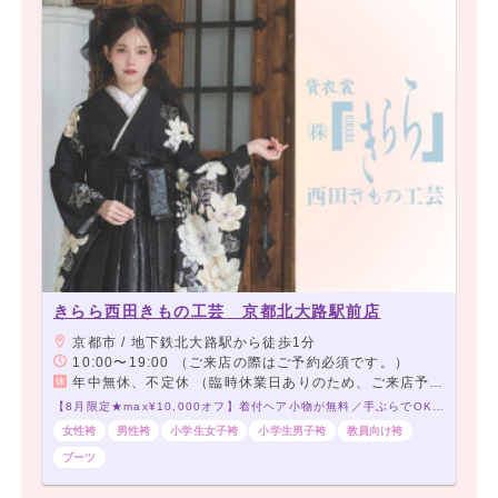
きらら西田きもの工芸 京都北大路駅前店
京都市 / 地下鉄北大路駅から徒歩1分
10:00〜19:00 （ご来店の際はご予約必須です。）
年中無休、不定休 （臨時休業日ありのため、ご来店予約をお願いいたします）
【8月限定★max¥10,000オフ】着付ヘア小物が無料／手ぶらでOK／5,000点の品揃え／当日アクセス◎大学すぐの着付会場
女性袴
男性袴
小学生女子袴
小学生男子袴
教員向け袴
ブーツ