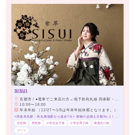
SISUI
京都市 / ●電車でご来店の方→地下鉄烏丸線 四条駅・阪急京都線 烏丸駅下車 24番出口より室町通沿いを北へ徒歩7分 地下鉄烏丸線・東西線 烏丸御池駅 下車 6番出口より室町通沿い南へ徒歩5分 ●お車でご来店の方→室町御池交差点を南へ約400m
10:00〜18:00
年末年始 （12/27〜1/5は年末年始休暇となります。）
<四条烏丸駅・烏丸御池駅から徒歩7分> 着物の品揃え京都No.1！必ずお気に入りが見つかる♡
女性袴
男性袴
小学生女子袴
小学生男子袴
教員向け袴
ブーツ