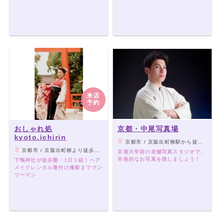
来店
予約
おしゃれ処
京都・中尾写真場
kyoto.ichirin
京都市 / 京阪出町柳駅から徒歩約15分 / 京都市バス 京大正門前より徒歩5分
京都市 / 京阪出町柳より徒歩１７分 烏丸線鞍馬口より徒歩１７分 市バス205,4で下鴨神社前より４分 206で高木町より６分 京都バス蓼倉橋より５分
京都大学前の老舗写真スタジオで、
本格的なお写真を残しましょう！
下鴨神社が徒歩圏・1日１組！ヘア
メイクレンタル着付け撮影までマン
ツーマン