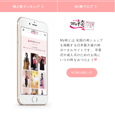
袴人気ランキング
My袴ブログ
My袴とは 全国の袴ショップ
を掲載する日本最大級の袴
ポータルサイトです。 卒業
式や成人式のためのお気に
いりの袴をみつけよう
MY袴の使い方