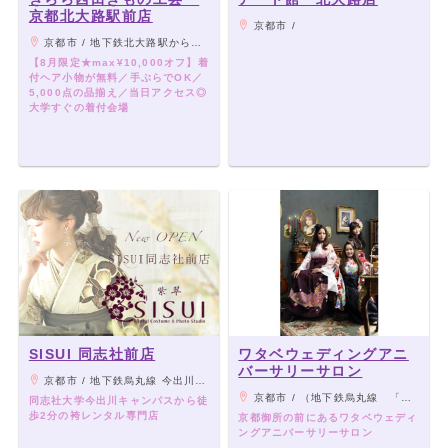
京都北大路駅前店
京都市 /
京都市 / 地下鉄北大路駅から徒歩1分
【8月限定★max¥10,000オフ】着
付ヘア小物が無料／手ぶらでOK／
5,000点の品揃え／当日アクセス◎
大学すぐの着付会場
SISUI 同志社前店
ワタベウェディングアニ
バーサリーサロン
京都市 / 地下鉄烏丸線 今出川駅 1番出口 徒歩３分
京都市 / （地下鉄烏丸線 「丸太町駅」②出口から北へ徒歩7分）
同志社大学今出川キャンパスから徒
歩2分の袴レンタル専門店
京都御所の前にあるワタベウェディ
ングアニバーサリーサロン