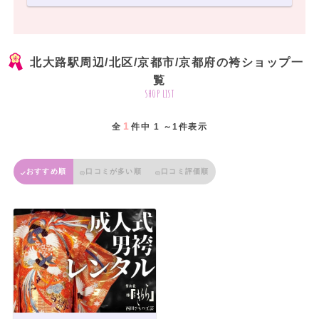
北大路駅周辺/北区/京都市/京都府の袴ショップ一
覧
shop list
1
全
件中 1 ～1件表示
おすすめ順
口コミが多い順
口コミ評価順