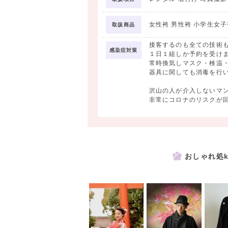
女性袴 男性袴 小学生女子
取扱商品
接客するのも全ての技術
感染症対策
１日１組しか予約を受け
常時換気しマスク・検温
器具に関しても消毒を行
沢山の人が介入しないマ
非常にコロナのリスクが
おしゃれ処ky