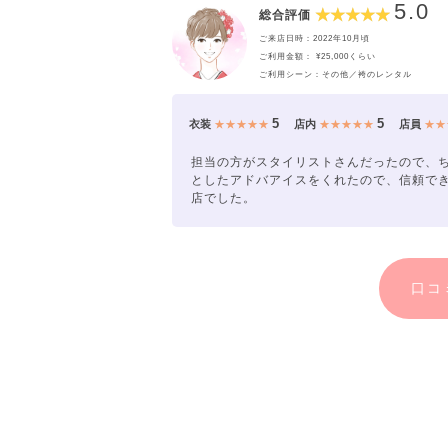
5.0
総合評価
ご来店日時：2022年10月頃
ご利用金額： ¥25,000くらい
ご利用シーン：その他／袴のレンタル
5
5
衣装
★★★★★
店内
★★★★★
店員
★★
担当の方がスタイリストさんだったので、
としたアドバアイスをくれたので、信頼で
店でした。
口コ