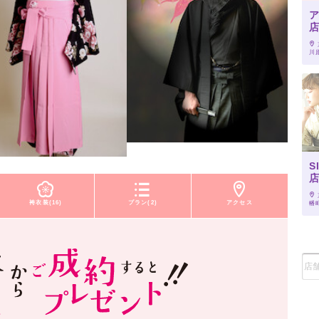
川
S
袴衣装(16)
プラン(2)
アクセス
幡町