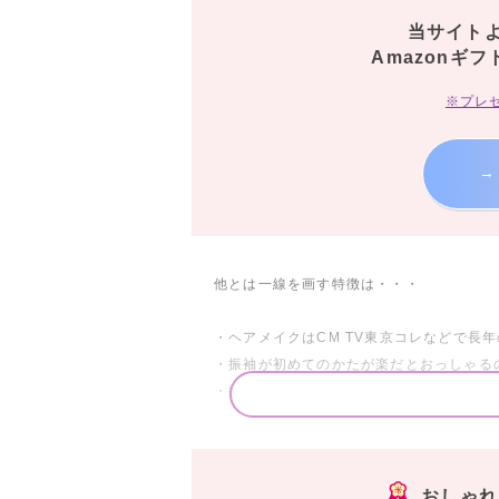
当サイト
Amazonギフ
※プレ
→
他とは一線を画す特徴は・・・
・ヘアメイクはCM TV東京コレなどで長
・振袖が初めてのかたが楽だとおっしゃる
・撮影はフイルム時代から専門学校＆大手
つまり沢山の人が介入する仕事分担ではな
というのが特徴なのです！おそらく着付け
おしゃれ処
コロナ下ではよりリスクが少なく１組限定