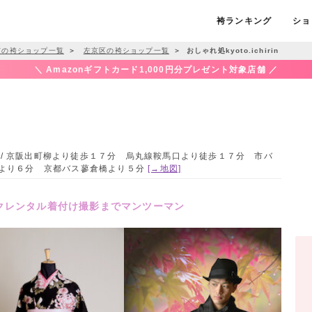
袴ランキング
ショ
市の袴ショップ一覧
＞
左京区の袴ショップ一覧
＞
おしゃれ処kyoto.ichirin
＼ Amazonギフトカード1,000円分プレゼント対象店舗 ／
 / 京阪出町柳より徒歩１７分 烏丸線鞍馬口より徒歩１７分 市バ
木町より６分 京都バス蓼倉橋より５分
[→地図]
クレンタル着付け撮影までマンツーマン