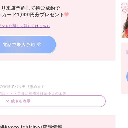
より来店予約して袴ご成約で
トカード1,000円分プレゼント
ゼントに関して詳しくはこちら
電話で来店予約
年の実績でバッチリ決めます
のは・・・自分が着物愛好家ゆえの工夫
媒体スタジオで育った審美眼があるから・・・
続きを表示
く一箇所で着物撮影に必要な全てがマンツーマン対応
ヘアメイク、撮影までの技術を１対１はあまりありません
kyoto.ichirinの店舗情報
で安心です