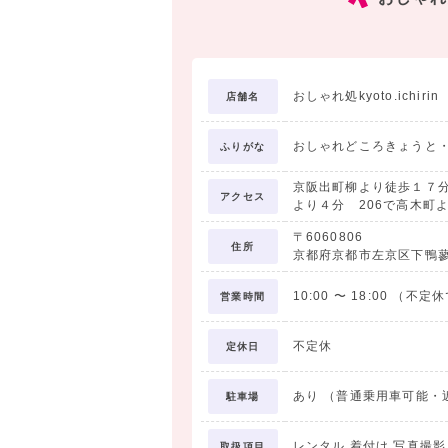
レンタル着物は気軽に選べる料金設定で、
；撮影と当日の２回のレンタル料は一式￥18
ロケの中心は糺の森近く下鴨神社や鴨川な
おしゃれ処kyoto.ichirin
店舗名
観光客の写り込みを避けじっくり撮影を楽
おしゃれどころきょうと
ふりがな
京阪出町柳より徒歩１７分
アクセス
より４分 206で高木町
〒6060806
住所
京都府京都市左京区下鴨蓼
10:00
〜
18:00
（不定休
営業時間
不定休
定休日
あり （普通乗用車可能・
駐車場
レンタル 着付け 写真撮
取扱項目