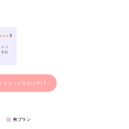
5
★★★
ちょっ
きるお
ミをもっと見る(1件)
袴プラン