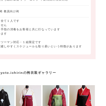
袴 教員向け袴
も全て１人です
ません
・手指の消毒をお客様と共に行なっています
います
ンツーマン対応・１組限定です
回避しやすくスケジュールも取り易いという特徴があります
oto.ichirinの袴衣装ギャラリー