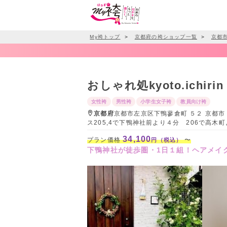
My袴トップ
＞
京都府の袴ショップ一覧
＞
京都
おしゃれ処kyoto.ichirin
女性袴
男性袴
小学生女子袴
教員向け袴
京都府
京都市左京区下鴨蓼倉町 ５２ 京都市
ス205,4で下鴨神社前より４分 206で高
34,100
プラン価格
〜
円（税込）
下鴨神社が徒歩圏・1日１組！ヘアメイ