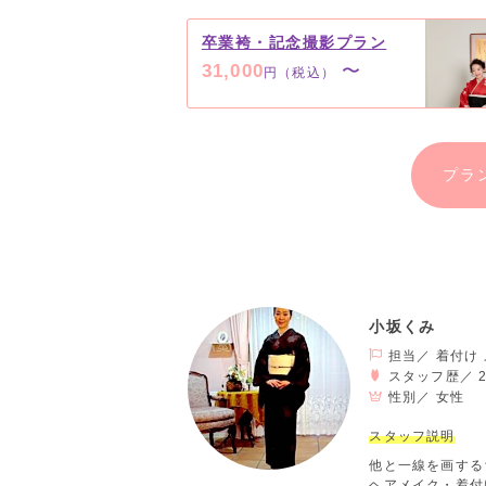
卒業袴・記念撮影プラン
31,000
〜
円（税込）
プラ
小坂くみ
担当／ 着付け
スタッフ歴／ 
性別／
女性
スタッフ説明
他と一線を画する
ヘアメイク・着付