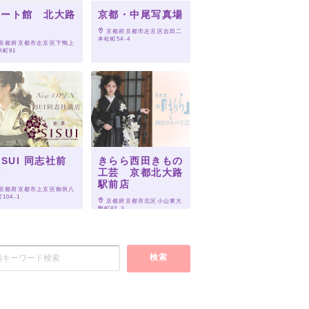
アート館 北大路
京都・中尾写真場
店
 京都府京都市左京区吉田二
本松町54-4
 京都府京都市左京区下鴨上
原町91
ISUI 同志社前
きらら西田きもの
店
工芸 京都北大路
駅前店
 京都府京都市上京区御所八
104-1
 京都府京都市北区小山東大
野町82-3
検索