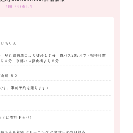
shop information
持ち込み料もありません
000税別・男子袴羽織一式￥15000〜
ど京都の自然かスタジオ撮影も可能です
しんでください
・いちりん
 烏丸線鞍馬口より徒歩１７分 市バス205,4で下鴨神社前
より６分 京都バス蓼倉橋より５分
倉町 ５２
です。事前予約を賜ります）
近くに有料 Pあり）
影 持ち込み着物 クリーニング 卒業式日の当日対応