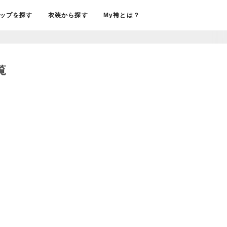
ップを探す
衣装から探す
My袴とは？
覧