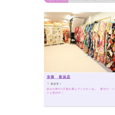
京美 長浜店
長浜市 /
好みの袴や2尺袖を選んでくださいね。 着付け・ヘ
トも受付中！