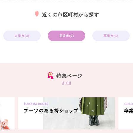
近くの市区町村から探す
大津市(4)
長浜市(2)
草津市(1)
特集ページ
special