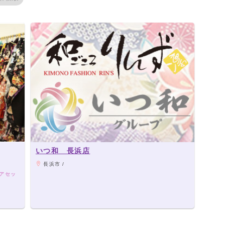
いつ和 長浜店
長浜市 /
アセッ