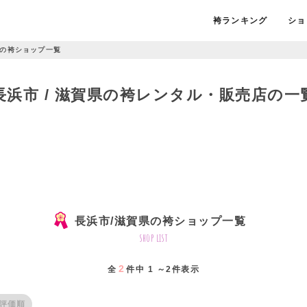
袴ランキング
ショ
の袴ショップ一覧
長浜市 / 滋賀県の袴レンタル・販売店の一
長浜市/滋賀県の袴ショップ一覧
shop list
2
全
件中 1 ～2件表示
評価順