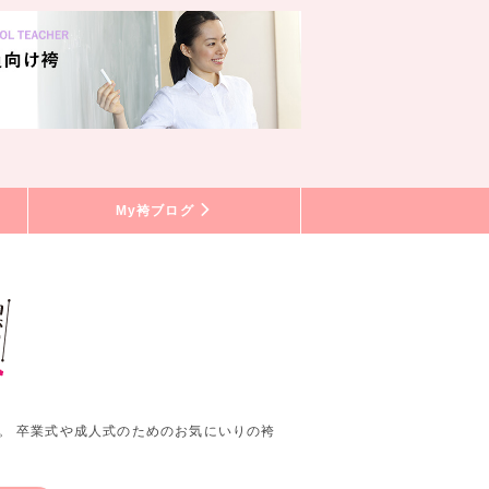
My袴ブログ
。 卒業式や成人式のためのお気にいりの袴