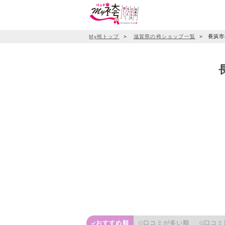
My袴トップ
＞
滋賀県の袴ショップ一覧
＞
長浜市
おすすめ順
口コミが多い順
口コミ