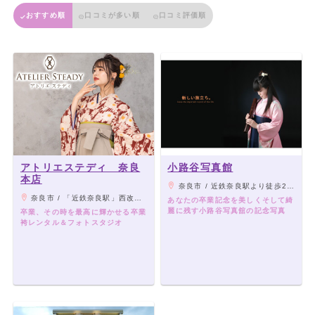
おすすめ順
口コミが多い順
口コミ評価順
アトリエステディ 奈良
小路谷写真館
本店
奈良市 / 近鉄奈良駅より徒歩2分 ひがしむき商店街内
奈良市 / 「近鉄奈良駅」西改札口7番出口より徒歩約1分
あなたの卒業記念を美しくそして綺
麗に残す小路谷写真舘の記念写真
卒業、その時を最高に輝かせる卒業
袴レンタル＆フォトスタジオ