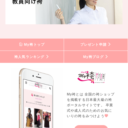
My袴トップ
プレゼント申請
袴人気ランキング
My袴ブログ
My袴とは 全国の袴ショップ
を掲載する日本最大級の袴
ポータルサイトです。 卒業
式や成人式のためのお気に
いりの袴をみつけよう