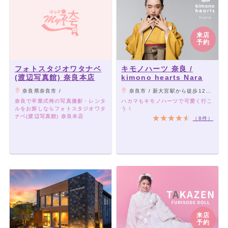
来店
予約
フォトスタジオワタナベ
キモノハーツ 奈良 /
(渡辺写真館) 奈良本店
kimono hearts Nara
奈良県奈良市 /
奈良市 / 新大宮駅から徒歩12分、JR奈良駅から車10分
奈良で卒業式袴の写真撮影・レンタ
ハカマもキモノハーツで可愛く行こ
ルをお探しならフォトスタジオワタ
う！
ナベ(渡辺写真館) 奈良本店
（8件）
来店
予約