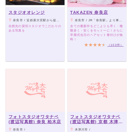
スタジオオレンジ
TAKAZEN 奈良店
奈良市 / 近鉄新大宮駅から徒歩15分
奈良市 / JR「奈良駅」より車8分、西口よりバス「宮跡庭園・ミ・ナーラ前」下車徒歩4分、近鉄奈良線「新大宮駅」より車7分
自然光の貸切スタジオでこだわりの
全ての最新作をどこよりも早く・種
ある写真を
類多く・安くをモットーに！さらに
卒業式当日のヘアセット着付けが無
料！
（103件）
フォトスタジオワタナベ
フォトスタジオワタナベ
(渡辺写真館) 奈良 柏木店
(渡辺写真館) 京都 木津川
店
奈良市 /
木津川市 /