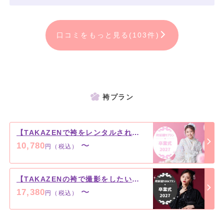
60年代の雰囲気を現代に
オマージュしたスタイルは
口コミをもっと見る(103件)
おしゃれな女の子にぴったり！
女の子がトキメクツイードや
シフォン等を素材に取り入れた
リッチなセレブ卒業式スタイル！
袴プラン
【TAKAZENで袴をレンタルされている方へ】袴前撮りプラン♡
10,780
〜
円（税込）
【TAKAZENの袴で撮影をしたい方へ】袴前撮りのみプラン♡
17,380
〜
円（税込）