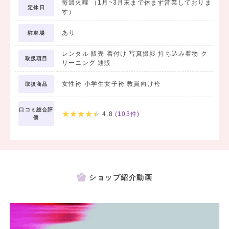
毎週火曜 （1月~3月末まで休まず営業しておりま
定休日
す）
あり
駐車場
レンタル 販売 着付け 写真撮影 持ち込み着物 ク
取扱項目
リーニング 通販
女性袴 小学生女子袴 教員向け袴
取扱商品
口コミ総合評
4.8
(
103
件)
価
ショップ紹介動画