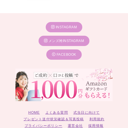
INSTAGRAM
メンズ袴INSTAGRAM
FACEBOOK
TAKAZENの袴で撮影
写真で残す卒業式
HOME
よくある質問
式当日に向けて
プレゼント送付状況確認＆写真投稿
利用規約
人生の輝かしい門出に、今しかないこの瞬間を
プライバシーポリシー
運営会社
採用情報