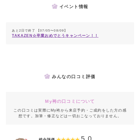
イベント情報
わたしたちTAKAZENの衣装で、
お客様が一番輝き、
あと2日で終了 【07/05〜08/09】
TAKAZEN☆卒業おめでとうキャンペーン！！
可愛らしさを纏ってほしい。
その親御さまの想いにも
寄り添って、見えない部分にまで
心を込め丁寧な所作を大切にしています。
みんなの口コミ評価
わたしたちの原動力もまた、
「お客さまの笑顔」だからー。
My袴の口コミについて
商品カテゴリー
この口コミは実際にMy袴から来店予約・ご成約をした方の感
想です。加筆・修正などは一切おこなっておりません。
ーーーーーーーーーーーーーーー
5.0
総合評価