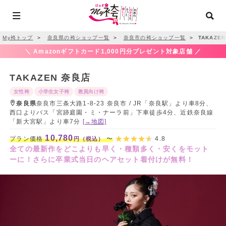
My袴トップ
＞
奈良県の袴ショップ一覧
＞
奈良市の袴ショップ一覧
＞
TAKAZE
＼ Amazonギフトカード1,000円分プレゼント対象店舗 ／
TAKAZEN 奈良店
女性袴
小学生女子袴
教員向け袴
奈良県
奈良市三条大路1-8-23 奈良市 / JR「奈良駅」より車8分、
西口よりバス「宮跡庭園・ミ・ナーラ前」下車徒歩4分、近鉄奈良線
「新大宮駅」より車7分
[→地図]
10,780
プラン価格
〜
4.8
円（税込）
全ての最新作をどこよりも早く・種類多く・安くをモット
ーに！さらに卒業式当日のヘアセット着付けが無料！