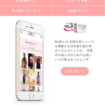
My袴トップ
プレゼント申請
袴＋小振袖をレンタル頂きますと
袴人気ランキング
My袴ブログ
なんとヘアセットや着付けを含む
7大特典が全部無料！
着るだけで、奥ゆかしくて
可愛く変身出来る袴は卒業式の憧れ。
My袴とは 全国の袴ショップ
TAKAZENの沢山の袴レンタルから
を掲載する日本最大級の袴
お気に入りをセレクトしよう！
ポータルサイトです。 卒業
式や成人式のためのお気に
TAKAZEN東京表参道店Flagship・
いりの袴をみつけよう
大阪梅田本店・心斎橋店・堺店・
神戸旧居留地店・姫路店・
MY袴の使い方
奈良店・橿原店の
各店舗に来て、是非直接見てね♪
※着付け、ヘアアレンジは店舗により異なります。
※ご契約金額50,000(税抜き)以上のお客様に限ります。