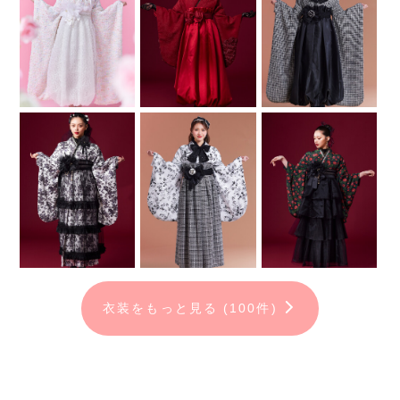
自分たちの“好き”をカタチにします。
誰にも真似できない圧倒的な可愛さを
誇る衣装とコーディネート。
一生に一度の卒業式に、
自分が一番かわいいと思ってほしいから
一切の妥協をせずに『キラキラかわいい一番』を追求しま
す。
衣装をもっと見る (100件)