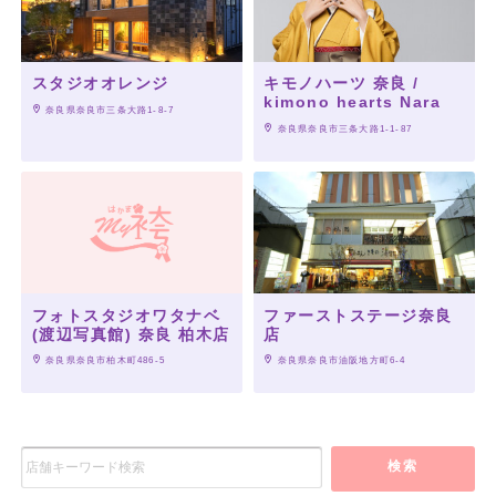
個性的でポップな色合い、
アンティークレトロ袴など、
人と被らない珍しいスタイル☆
スタジオオレンジ
キモノハーツ 奈良 /
kimono hearts Nara
 奈良県奈良市三条大路1-8-7
人と差をつける小物で
 奈良県奈良市三条大路1-1-87
コーディネートを楽しんで♪
フォトスタジオワタナベ
ファーストステージ奈良
(渡辺写真館) 奈良 柏木店
店
 奈良県奈良市柏木町486-5
 奈良県奈良市油阪地方町6-4
検索