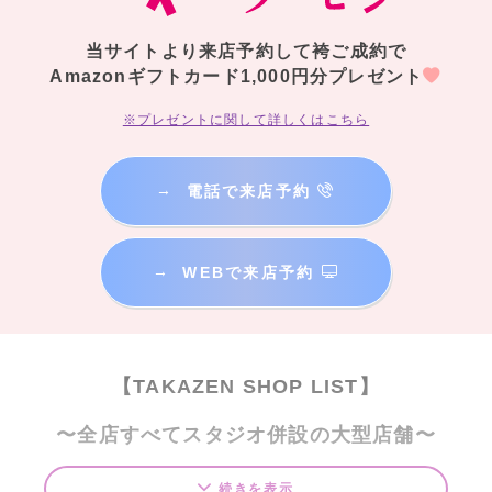
当サイトより来店予約して袴ご成約で
Amazonギフトカード1,000円分プレゼント
※プレゼントに関して詳しくはこちら
→
電話で来店予約
→
WEBで来店予約
【TAKAZEN SHOP LIST】
〜全店すべてスタジオ併設の大型店舗〜
T
A
KAZEN東京表参道店Flagship
続きを表示