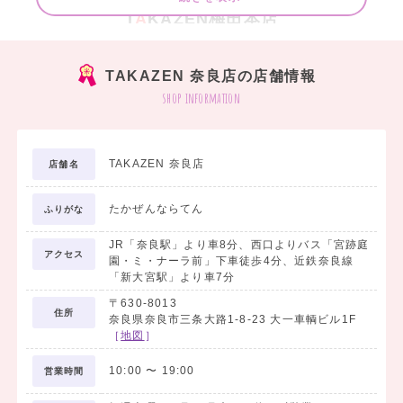
T
A
KAZEN梅田本店
T
A
KAZEN心斎橋店
T
A
KAZEN大阪堺店
TAKAZEN 奈良店の店舗情報
shop information
T
A
KAZEN神戸旧居留地店
T
A
KAZEN姫路店
T
A
KAZEN奈良店
TAKAZEN 奈良店
店舗名
T
A
KAZEN橿原店
たかぜんならてん
ふりがな
【FURISODE DOLL～ネット通販～】
JR「奈良駅」より車8分、西口よりバス「宮跡庭
アクセス
園・ミ・ナーラ前」下車徒歩4分、近鉄奈良線
T
A
KAZEN
の振袖がネットでレンタル出来ちゃう☆★
「新大宮駅」より車7分
FURISODE DOLL【ネットレンタル／実店舗へご来店も可能】
〒630-8013
住所
奈良県奈良市三条大路1-8-23 大一車輌ビル1F
［
地図
］
10:00
〜
19:00
営業時間