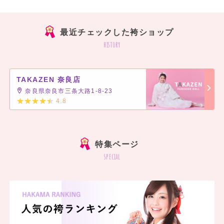
最近チェックした袴ショップ
history
【モード】
卒業式は他の子たちより
TAKAZEN 奈良店
圧倒的に派手に目立ちたい！
奈良県奈良市三条大路1-8-23
4.8
誰よりもかっこよく、
]
クールに変身したい女の子にぴったり♡
特集ページ
special