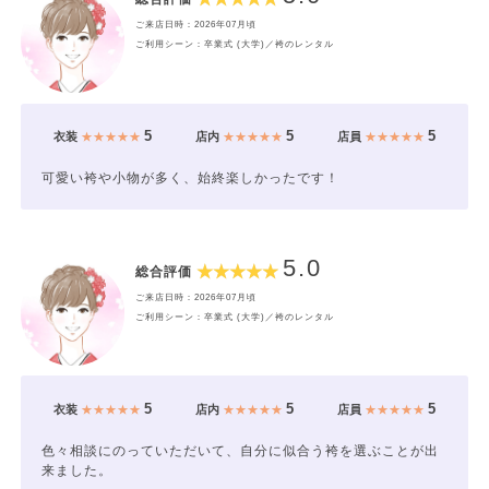
ご来店日時：2026年07月頃
ご利用シーン：卒業式 (大学)／袴のレンタル
5
5
5
衣装
★★★★★
店内
★★★★★
店員
★★★★★
可愛い袴や小物が多く、始終楽しかったです！
5.0
総合評価
ご来店日時：2026年07月頃
ご利用シーン：卒業式 (大学)／袴のレンタル
5
5
5
衣装
★★★★★
店内
★★★★★
店員
★★★★★
【HEPBURN】
色々相談にのっていただいて、自分に似合う袴を選ぶことが出
来ました。
オードリーヘップバーンがイメージモデル。