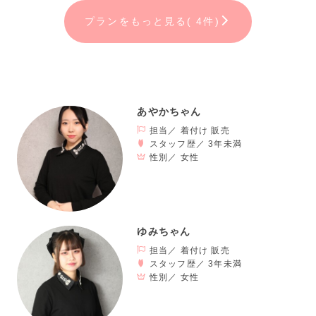
プランをもっと見る( 4件)
【くすみカラー】
あやかちゃん
最旬トレンドのくすみカラー袴で、
担当／ 着付け 販売
ずっとかわいい女の子でいたい。
スタッフ歴／ 3年未満
性別／
女性
淡い色の袴で、きれいめおしゃれに大変身！！
ゆみちゃん
担当／ 着付け 販売
スタッフ歴／ 3年未満
性別／
女性