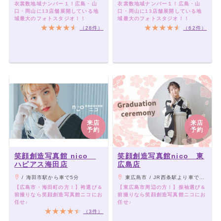
衣裳数地域ナンバー１！広島・山
衣裳数地域ナンバー１！広島・山
口・岡山に13店舗展開している地
口・岡山に13店舗展開している地
域最大のフォトスタジオ！！
域最大のフォトスタジオ！！
（28件）
（62件）
来店
来店
予約
予約
笑顔創造写真館 nico
笑顔創造写真館nico 東
ハピアス海田店
広島店
/ 海田市駅から車で5分
東広島市 / JR西条駅より車で10分
【広島市・海田町の方！】袴選び＆
【東広島市周辺の方！】振袖選び＆
前撮りなら笑顔創造写真館ニコにお
前撮りなら笑顔創造写真館ニコにお
任せ♪
任せ♪
（3件）