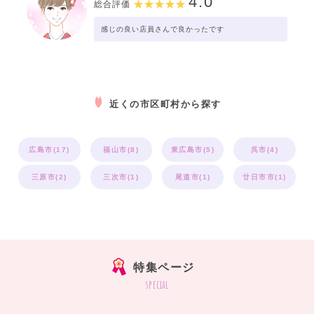
4.0
総合評価
感じの良い店員さんで良かったです
近くの市区町村から探す
広島市(17)
福山市(8)
東広島市(5)
呉市(4)
三原市(2)
三次市(1)
尾道市(1)
廿日市市(1)
特集ページ
special