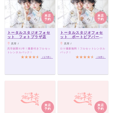
来店
来店
予約
予約
トータルスタジオフォセ
トータルスタジオフォセ
ット フォトプラザ店
ット ポートピアパーク
店
呉市 /
呉市 /
呉市創業91年！撮影付きフルセッ
ロケ撮影無料！フルセットレンタル
トレンタルパック！
パック！
（17件）
（9件）
来店
来店
予約
予約