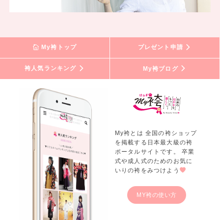
My袴トップ
プレゼント申請
袴人気ランキング
My袴ブログ
My袴とは 全国の袴ショップ
を掲載する日本最大級の袴
ポータルサイトです。 卒業
式や成人式のためのお気に
いりの袴をみつけよう
MY袴の使い方