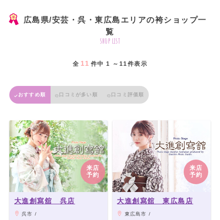
広島県/安芸・呉・東広島エリアの袴ショップ一
覧
shop list
11
全
件中 1 ～11件表示
おすすめ順
口コミが多い順
口コミ評価順
来店
来店
予約
予約
大進創寫舘 呉店
大進創寫舘 東広島店
呉市 /
東広島市 /