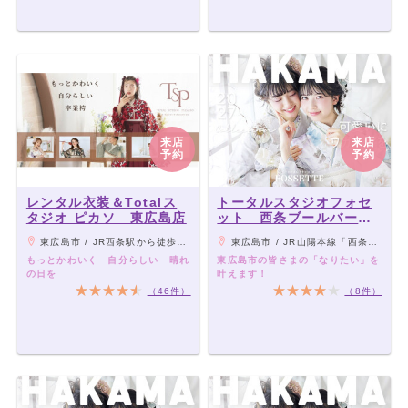
来店
来店
予約
予約
レンタル衣装＆Totalス
トータルスタジオフォセ
タジオ ピカソ 東広島店
ット 西条ブールバール
店
東広島市 / JR西条駅から徒歩15分
東広島市 / JR山陽本線「西条駅」より徒歩12分
もっとかわいく 自分らしい 晴れ
東広島市の皆さまの「なりたい」を
の日を
叶えます！
（46件）
（8件）