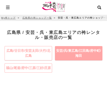
My袴トップ
＞
広島県の袴ショップ一覧
＞
安芸・呉・東広島エリアの袴ショップ一
広島県 / 安芸・呉・東広島エリアの袴レンタ
ル・販売店の一覧
広島/廿日市/安芸太田/大竹/北
安芸/呉/東広島/江田島/府中町/
広島
海田
福山/尾道/府中/三原/三好/庄原