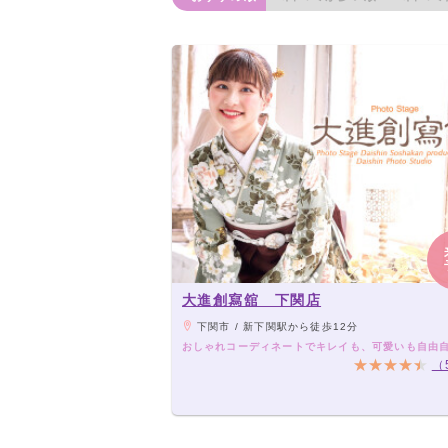
大進創寫舘 下関店
下関市 / 新下関駅から徒歩12分
おしゃれコーディネートでキレイも、可愛いも自由
（