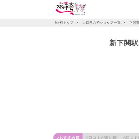
My袴トップ
＞
山口県の袴ショップ一覧
＞
下関
新下関駅
おすすめ順
口コミが多い順
口コミ