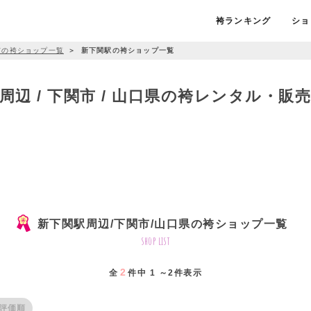
袴ランキング
ショ
市の袴ショップ一覧
＞
新下関駅の袴ショップ一覧
周辺 / 下関市 / 山口県の袴レンタル・販
新下関駅周辺/下関市/山口県の袴ショップ一覧
shop list
2
全
件中 1 ～2件表示
評価順