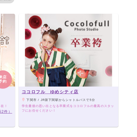
来店
予約
ココロフル ゆめシティ店
下関市 / JR新下関駅からシャトルバスで5分
自在！
学生最後の思い出となる卒業式をココロフルの最高のスタッ
フにお任せください！
52件）