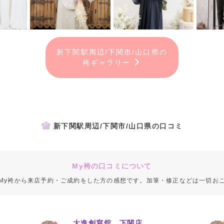
新下関駅周辺/下関市/山口県の
袴ギャラリー
新下関駅周辺/下関市/山口県の口コミ
My袴の口コミについて
My袴から来店予約・ご成約をした方の感想です。加筆・修正などは一切お
大進創寫舘 下関店