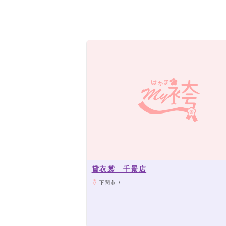
貸衣裳 千景店
下関市 /