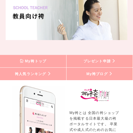
My袴トップ
プレゼント申請
袴人気ランキング
My袴ブログ
My袴とは 全国の袴ショップ
を掲載する日本最大級の袴
ポータルサイトです。 卒業
式や成人式のためのお気に