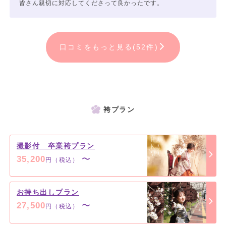
皆さん親切に対応してくださって良かったです。
口コミをもっと見る(52件)
袴プラン
撮影付 卒業袴プラン
35,200
〜
円（税込）
お持ち出しプラン
27,500
〜
円（税込）