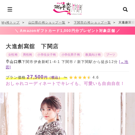
My袴トップ
＞
山口県の袴ショップ一覧
＞
下関市の袴ショップ一覧
＞
大進創寫舘
＼ Amazonギフトカード1,000円分プレゼント対象店舗 ／
大進創寫舘 下関店
女性袴
男性袴
小学生女子袴
小学生男子袴
教員向け袴
ブーツ
山口県
下関市伊倉新町1-4-1 下関市 / 新下関駅から徒歩12分
[→地
図]
27,500
プラン価格
〜
4.6
円（税込）
おしゃれコーディネートでキレイも、可愛いも自由自在！