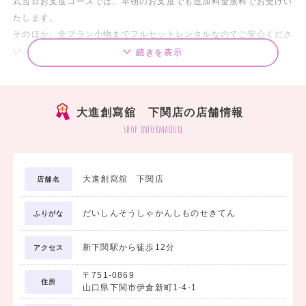
式当日お支度コースでは、早朝のお支度でも追加料金無料でお受けい
たします。
そのほか、全プラン小物までフルセットレンタルなのでご安心くださ
い。
続きを表示
お友達と一緒にだんだんお得なサービスも！！
大進創寫舘 下関店の店舗情報
ご来場プレゼントでは、人気コーヒーショップの
shop information
ギフトカードをプレゼントいたします。
是非この機会に、お友達を誘って、家や学校から近い
大進創寫舘 下関店
店舗名
大進創寫舘にお越しください★
専属のスタイリストがなりたい貴方をプロデュース♪
だいしんそうしゃかんしものせきてん
式当日お支度コースでは、早朝のお支度でも追加料金無料でお受けい
ふりがな
たします。
そのほか、全プラン小物までフルセットレンタルなのでご安心くださ
新下関駅から徒歩12分
アクセス
い。
〒751-0869
住所
山口県下関市伊倉新町1-4-1
お友達と一緒にだんだんお得なサービスも！！