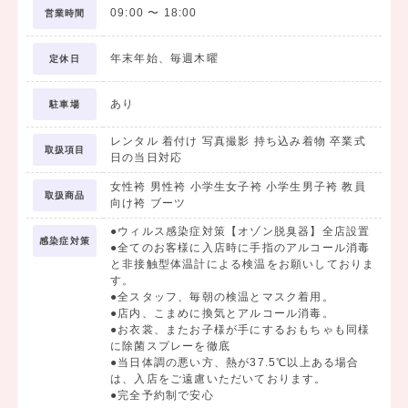
09:00
〜
18:00
営業時間
ご来場プレゼントでは、人気コーヒーショップの
ギフトカードをプレゼントいたします。
年末年始、毎週木曜
定休日
是非この機会に、お友達を誘って、家や学校から近い
あり
駐車場
大進創寫舘にお越しください★
レンタル 着付け 写真撮影 持ち込み着物 卒業式
取扱項目
日の当日対応
女性袴 男性袴 小学生女子袴 小学生男子袴 教員
取扱商品
向け袴 ブーツ
●ウィルス感染症対策【オゾン脱臭器】全店設置
感染症対策
●全てのお客様に入店時に手指のアルコール消毒
と非接触型体温計による検温をお願いしておりま
す。
●全スタッフ、毎朝の検温とマスク着用。
●店内、こまめに換気とアルコール消毒。
●お衣裳、またお子様が手にするおもちゃも同様
に除菌スプレーを徹底
●当日体調の悪い方、熱が37.5℃以上ある場合
は、入店をご遠慮いただいております。
●完全予約制で安心