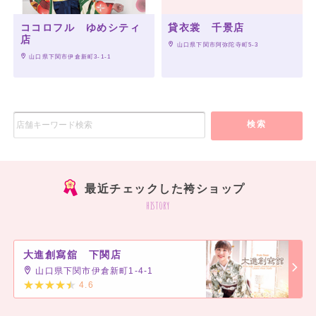
ココロフル ゆめシティ
貸衣裳 千景店
店
 山口県下関市阿弥陀寺町5-3
 山口県下関市伊倉新町3-1-1
検索
最近チェックした袴ショップ
history
大進創寫舘 下関店
山口県下関市伊倉新町1-4-1
4.6
]