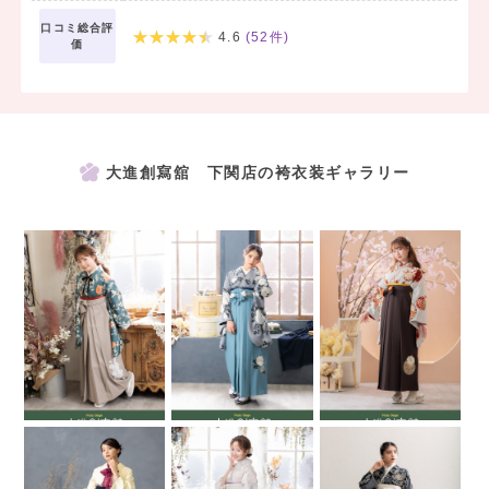
口コミ総合評
4.6
(
52
件)
価
大進創寫舘 下関店の袴衣装ギャラリー