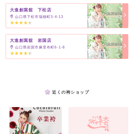
大進創寫舘 下松店
山口県下松市瑞穂町3-4-13
大進創寫舘 岩国店
山口県岩国市麻里布町6-1-8
近くの袴ショップ