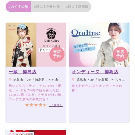
おすすめ順
口コミが多い順
口コミ評価順
来店
来店
予約
予約
一蔵 徳島店
オンディーヌ 徳島店
徳島市 / JR「徳島駅」から市営バス東部循環線／南海フェリー線東回り「中洲大橋」下車徒歩5分 ★お車の場合：徳島中州インターから5分、イオンモール徳島から3分
徳島市 / JR「徳島駅」から市営バス東部循環線／南海フェリー線東回り「中洲大橋」下車徒歩5分 ★お車の場合：徳島中州インターから5分、イオンモール徳島から3分
袴レンタルプラン ￥20,000（税
差を付けたいならオンディーヌの
込）～ きもの×袴の組み合わせは
袴！
21,000通り以上！アナタだけの袴
コーデで最高の卒業式を！
（10件）