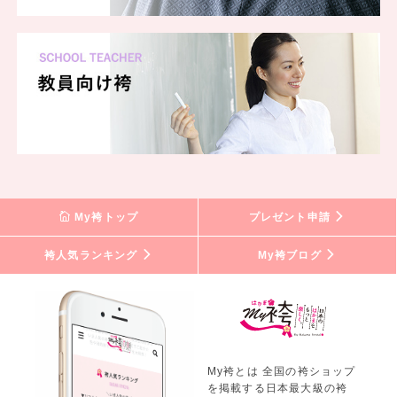
My袴トップ
プレゼント申請
袴人気ランキング
My袴ブログ
My袴とは 全国の袴ショップ
を掲載する日本最大級の袴