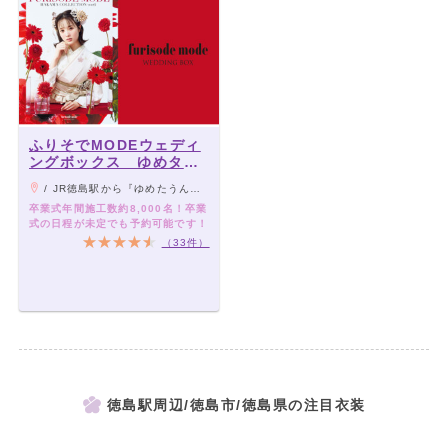
ふりそでMODEウェディ
ングボックス ゆめタウ
ン徳島店
/ JR徳島駅から『ゆめたうん徳島』直行便で25分
卒業式年間施工数約8,000名！卒業
式の日程が未定でも予約可能です！
（33件）
徳島駅周辺/徳島市/徳島県の注目衣装