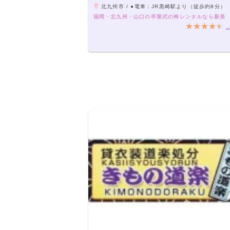
北九州市 / ●電車：JR黒崎駅より（徒歩約8分） ●車：北九州都市高速道路 黒崎インター下りる（
福岡・北九州・山口の卒業式の袴レンタルなら新美