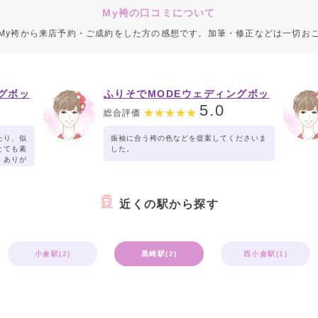
My袴の口コミについて
My袴から来店予約・ご成約をした方の感想です。加筆・修正などは一切お
グボッ
ふりそでMODEウェディングボッ
クス イオンタウン黒崎店
5.0
総合評価
たり、似
振袖に合う袴の色などを提案してくださいま
とても素
した。
。ありが
近くの駅から探す
小倉駅(2)
黒崎駅(2)
西小倉駅(1)