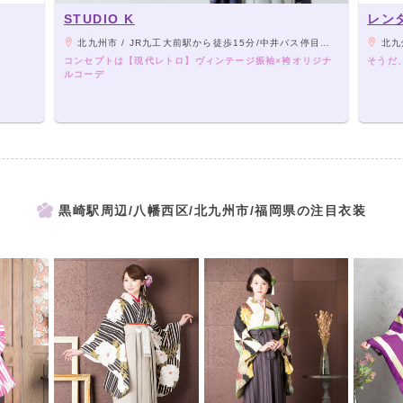
STUDIO K
レン
北九州市 / JR九工大前駅から徒歩15分/中井バス停目の前
北九州市
コンセプトは【現代レトロ】ヴィンテージ振袖×袴オリジナ
そうだ
ルコーデ
黒崎駅周辺/八幡西区/北九州市/福岡県の注目衣装