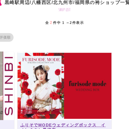
黒崎駅周辺/八幡西区/北九州市/福岡県の袴ショップ一
shop list
2
全
件中 1 ～2件表示
評価順
ふりそでMODEウェディングボックス イ