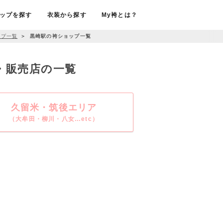
ップを探す
衣装から探す
My袴とは？
ップ一覧
＞
黒崎駅の袴ショップ一覧
ル・販売店の一覧
久留米・筑後エリア
（大牟田・柳川・八女…etc）