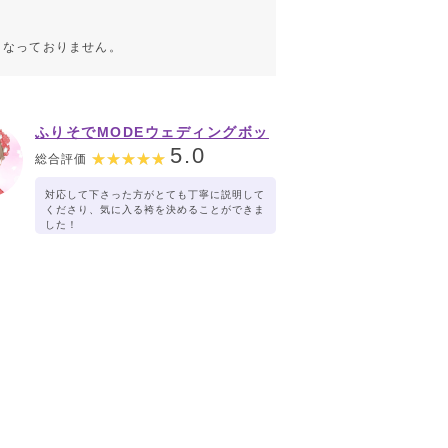
こなっておりません。
ふりそでMODEウェディングボッ
クス イオンタウン黒崎店
5.0
総合評価
対応して下さった方がとても丁寧に説明して
くださり、気に入る袴を決めることができま
した！
当日がとても楽しみです。ありがとうござい
ました！