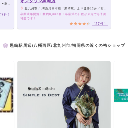
オンタウン黒崎店
車約10分）
北九州市 / JR鹿児島本線「黒崎駅」より徒歩12分／西鉄バスで「国道東曲里町」下車、バス停そば
（7件）
卒業式年間施工数約8,000名！卒業式の日程が未定でも予約
可能です！
（27件）
黒崎駅周辺/八幡西区/北九州市/福岡県の近くの袴ショップ