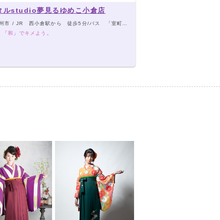
タルstudio夢見るゆめこ小倉店
 / JR 西小倉駅から 徒歩5分/バス 「室町・リバーウォーク」 徒歩1分
、「和」でキメよう。