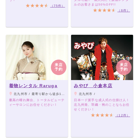
ルのお客さまは50%OFF!!
（75件）
（6件）
来店
来店
予約
予約
着物レンタル Raruga
みやび 小倉本店
北九州市 / 最寄り駅から徒歩10分以内で御来店可能でございます。マップでは、現在“富士見パーキングビル”でお調べ頂くと出てきます！
北九州市 /
最高の晴れ舞台、トータルビューテ
日本一ド派手な成人式の仕掛け人！
ィーサロンにお任せください！
北九州発、羽織・袴のことならお任
せください！
（12件）