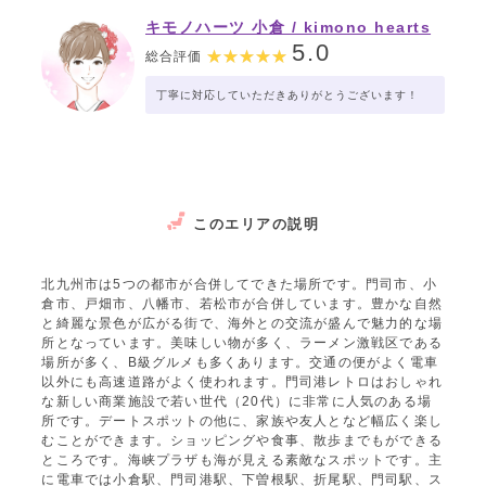
キモノハーツ 小倉 / kimono hearts
Kokura
5.0
総合評価
丁寧に対応していただきありがとうございます！
このエリアの説明
北九州市は5つの都市が合併してできた場所です。門司市、小
倉市、戸畑市、八幡市、若松市が合併しています。豊かな自然
と綺麗な景色が広がる街で、海外との交流が盛んで魅力的な場
所となっています。美味しい物が多く、ラーメン激戦区である
場所が多く、B級グルメも多くあります。交通の便がよく電車
以外にも高速道路がよく使われます。門司港レトロはおしゃれ
な新しい商業施設で若い世代（20代）に非常に人気のある場
所です。デートスポットの他に、家族や友人となど幅広く楽し
むことができます。ショッピングや食事、散歩までもができる
ところです。海峡プラザも海が見える素敵なスポットです。主
に電車では小倉駅、門司港駅、下曽根駅、折尾駅、門司駅、ス