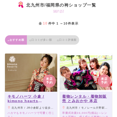
北九州市/福岡県の袴ショップ一覧
shop list
10
全
件中 1 ～10件表示
おすすめ順
口コミが多い順
口コミ評価順
来店
来店
予約
予約
キモノハーツ 小倉 /
着物レンタル・着物卸販
kimono hearts
売 とみおかや 本店
Kokura
北九州市 / JR小倉駅より徒歩2分。小倉駅の南口より歩道橋を進み、小倉中央商店街方向へ降りる。向かいにマクドナルドがあります。
北九州市 / モノレール片野駅より徒歩5分
ハカマもキモノハーツで可愛く行こ
卒業式衣裳36,000円(税込)～レン
う！
タル可能!! 成人式にて振袖レンタ