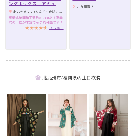
ングボックス アミュプ
北九州市 /
ラザ小倉店
北九州市 / JR各線「小倉駅」隣接
卒業式年間施工数約8,000名！卒業
式の日程が未定でも予約可能です！
（57件）
北九州市/福岡県の注目衣装