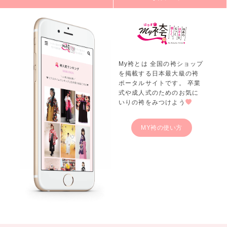
My袴とは 全国の袴ショップ
を掲載する日本最大級の袴
ポータルサイトです。 卒業
式や成人式のためのお気に
いりの袴をみつけよう
MY袴の使い方