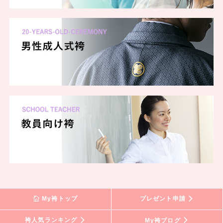
My袴トップ
プレゼント申請
袴人気ランキング
My袴ブログ