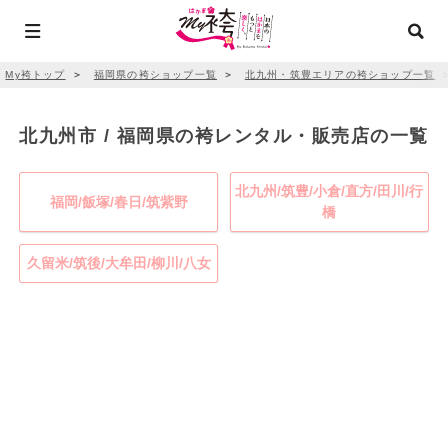
My袴トップ
＞
福岡県の袴ショップ一覧
＞
北九州・筑豊エリアの袴ショップ一覧
北九州市 / 福岡県の袴レンタル・販売店の一覧
北九州/筑豊/小倉/直方/田川/行
福岡/飯塚/春日/筑紫野
橋
久留米/筑後/大牟田/柳川/八女