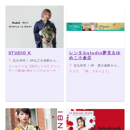
STUDIO K
レンタルstudio夢見るゆ
めこ小倉店
北九州市 / JR九工大前駅から徒歩15分/中井バス停目の前
北九州市 / JR 西小倉駅から 徒歩5分/バス 「室町・リバーウォーク」 徒歩1分
コンセプトは【現代レトロ】ヴィン
テージ振袖×袴オリジナルコーデ
そうだ、「和」でキメよう。