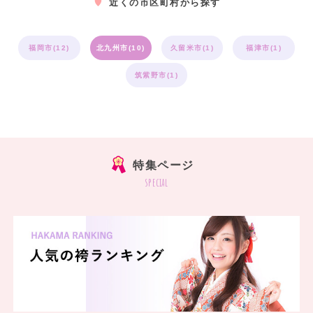
近くの市区町村から探す
福岡市(12)
北九州市(10)
久留米市(1)
福津市(1)
筑紫野市(1)
特集ページ
special