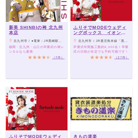
新美 SHINBIの袴 北九州
ふりそでMODEウェディ
本店
ングボックス イオンタ
ウン黒崎店
北九州市 / ●電車：JR黒崎駅より（徒歩約8分） ●車：北九州都市高速道路 黒崎インター下りる（車約10分）
北九州市 / JR鹿児島本線「黒崎駅」より徒歩12分／西鉄バスで「国道東曲里町」下車、バス停そば
福岡・北九州・山口の卒業式の袴レ
卒業式年間施工数約8,000名！卒業
ンタルなら新美
式の日程が未定でも予約可能です！
（7件）
（27件）
ふりそでMODEウェディ
きもの道楽