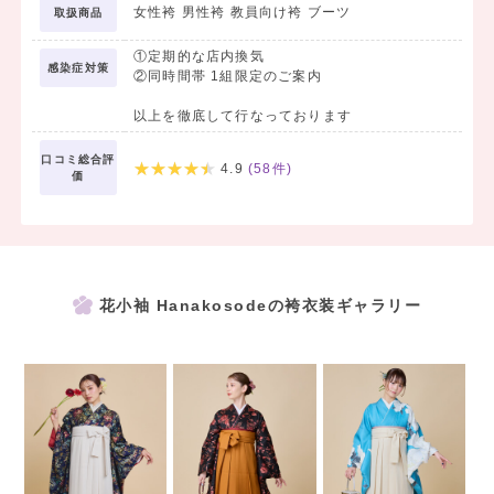
女性袴 男性袴 教員向け袴 ブーツ
取扱商品
①定期的な店内換気
感染症対策
②同時間帯 1組限定のご案内
以上を徹底して行なっております
口コミ総合評
4.9
(
58
件)
価
花小袖 Hanakosodeの袴衣装ギャラリー