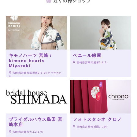
近くの袴ショップ
キモノハーツ 宮崎 /
ベニール錦屋
kimono hearts
 宮崎県宮崎市船塚2-6-2
Miyazaki
 宮崎県宮崎市橘通東3-5-34 テラサカビ
ル
ブライダルハウス島田 宮
フォトスタジオ クロノ
崎本店
 宮崎県宮崎市祇園2-124
 宮崎県宮崎市大工2-176