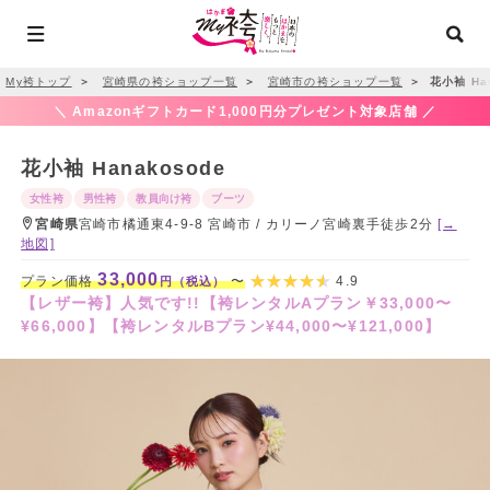
My袴トップ
＞
宮崎県の袴ショップ一覧
＞
宮崎市の袴ショップ一覧
＞
花小袖 Han
＼ Amazonギフトカード1,000円分プレゼント対象店舗 ／
花小袖 Hanakosode
女性袴
男性袴
教員向け袴
ブーツ
宮崎県
宮崎市橘通東4-9-8 宮崎市 / カリーノ宮崎裏手徒歩2分
[→
地図]
33,000
プラン価格
〜
4.9
円（税込）
【レザー袴】人気です!!【袴レンタルAプラン￥33,000〜
¥66,000】【袴レンタルBプラン¥44,000〜¥121,000】