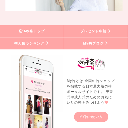
My袴トップ
プレゼント申請
袴人気ランキング
My袴ブログ
My袴とは 全国の袴ショップ
を掲載する日本最大級の袴
ポータルサイトです。 卒業
式や成人式のためのお気に
いりの袴をみつけよう
MY袴の使い方