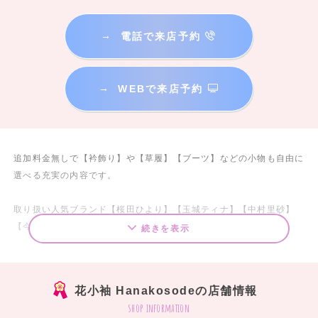
→
電話で来店予約
→
WEBで来店予約
追加料金無しで【衿飾り】や【草履】【ブーツ】などの小物も自由に
選べる充実の内容です。
取り扱い人気ブランド【桜田ひより】【玉城ティナ】【中村里砂】
【今田美桜】【森七菜】
続きを表示
宮崎県外への発送も可能です。
花小袖 Hanakosodeの店舗情報
（詳細はメールもしくは、LINEにてご案内致します）
shop information