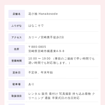
気軽にお問い合わせください。
花小袖 Hanakosode
店舗名
はなこそで
ふりがな
カリーノ宮崎裏手徒歩2分
アクセス
〒880-0805
住所
宮崎県宮崎市橘通東4-9-8
10:00
〜
19:00
（事前のご連絡で早い時間でも
営業時間
遅い時間でも対応致します。）
不定休、年末年始
定休日
あり
駐車場
レンタル 販売 着付け 写真撮影 持ち込み着物 ク
取扱項目
リーニング 通販 卒業式日の当日対応