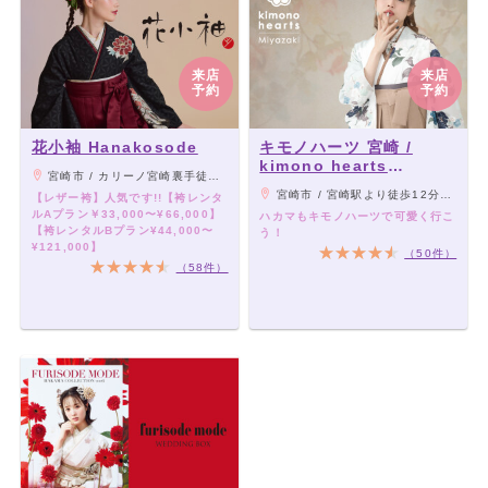
来店
来店
予約
予約
花小袖 Hanakosode
キモノハーツ 宮崎 /
kimono hearts
宮崎市 / カリーノ宮崎裏手徒歩2分
Miyazaki
宮崎市 / 宮崎駅より徒歩12分。宮崎駅の大通り25号線を西へ、山形屋の手前の道を左に曲がり、最初の角を右に曲がるとキモノハーツ宮崎に到着！
【レザー袴】人気です!!【袴レンタ
ルAプラン￥33,000〜¥66,000】
ハカマもキモノハーツで可愛く行こ
【袴レンタルBプラン¥44,000〜
う！
¥121,000】
（50件）
（58件）