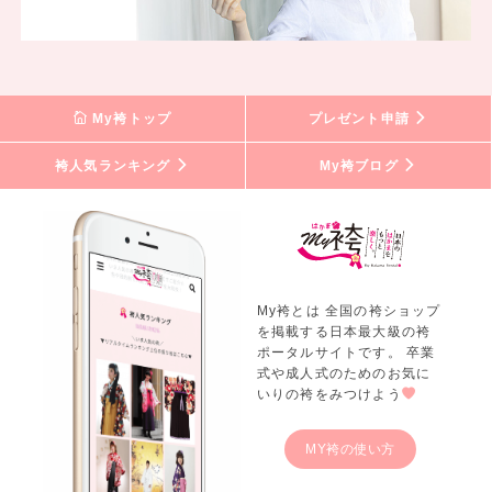
My袴トップ
プレゼント申請
袴人気ランキング
My袴ブログ
My袴とは 全国の袴ショップ
を掲載する日本最大級の袴
ポータルサイトです。 卒業
式や成人式のためのお気に
いりの袴をみつけよう
MY袴の使い方