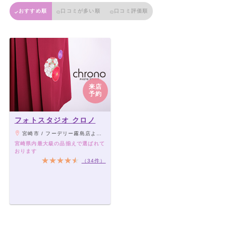
おすすめ順
口コミが多い順
口コミ評価順
来店
予約
フォトスタジオ クロノ
宮崎市 / フーデリー霧島店より徒歩1分
宮崎県内最大級の品揃えで選ばれて
おります
（34件）