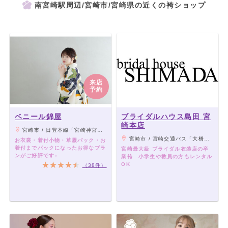
南宮崎駅周辺/宮崎市/宮崎県の近くの袴ショップ
来店
予約
ベニール錦屋
ブライダルハウス島田 宮
崎本店
宮崎市 / 日豊本線「宮崎神宮駅」より車6分、「宮崎駅」より宮崎交通バス 「船塚2丁目」 停留所から徒歩0分
宮崎市 / 宮崎交通バス「大橋３丁目」停留所正面
お衣裳・着付小物・草履バック・お
着付までパックになったお得なプラ
宮崎最大級 ブライダル衣装店の卒
ンがご好評です♪
業袴 小学生や教員の方もレンタル
OK
（38件）