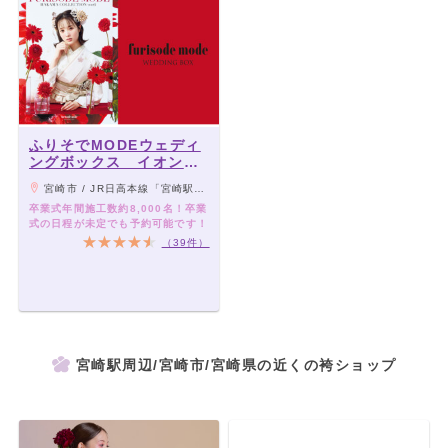
ふりそでMODEウェディ
ングボックス イオンモ
ール宮崎店
宮崎市 / JR日高本線「宮崎駅」より車10分
卒業式年間施工数約8,000名！卒業
式の日程が未定でも予約可能です！
（39件）
宮崎駅周辺/宮崎市/宮崎県の近くの袴ショップ