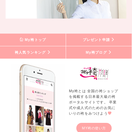
My袴トップ
プレゼント申請
袴人気ランキング
My袴ブログ
My袴とは 全国の袴ショップ
を掲載する日本最大級の袴
ポータルサイトです。 卒業
式や成人式のためのお気に
いりの袴をみつけよう
MY袴の使い方