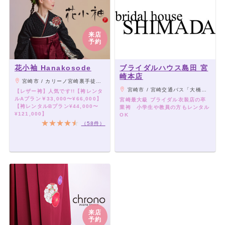
来店
予約
花小袖 Hanakosode
ブライダルハウス島田 宮
崎本店
宮崎市 / カリーノ宮崎裏手徒歩2分
宮崎市 / 宮崎交通バス「大橋３丁目」停留所正面
【レザー袴】人気です!!【袴レンタ
ルAプラン￥33,000〜¥66,000】
宮崎最大級 ブライダル衣装店の卒
【袴レンタルBプラン¥44,000〜
業袴 小学生や教員の方もレンタル
¥121,000】
OK
（58件）
来店
予約