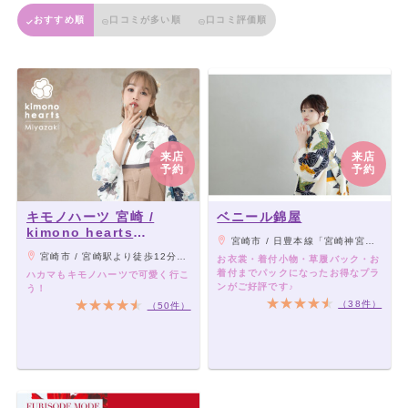
おすすめ順
口コミが多い順
口コミ評価順
来店
来店
予約
予約
キモノハーツ 宮崎 /
ベニール錦屋
kimono hearts
宮崎市 / 日豊本線「宮崎神宮駅」より車6分、「宮崎駅」より宮崎交通バス 「船塚2丁目」 停留所から徒歩0分
Miyazaki
宮崎市 / 宮崎駅より徒歩12分。宮崎駅の大通り25号線を西へ、山形屋の手前の道を左に曲がり、最初の角を右に曲がるとキモノハーツ宮崎に到着！
お衣裳・着付小物・草履バック・お
着付までパックになったお得なプラ
ハカマもキモノハーツで可愛く行こ
ンがご好評です♪
う！
（38件）
（50件）