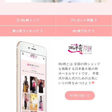
My袴トップ
プレゼント申請
袴人気ランキング
My袴ブログ
My袴とは 全国の袴ショップ
を掲載する日本最大級の袴
ポータルサイトです。 卒業
式や成人式のためのお気に
いりの袴をみつけよう
MY袴の使い方