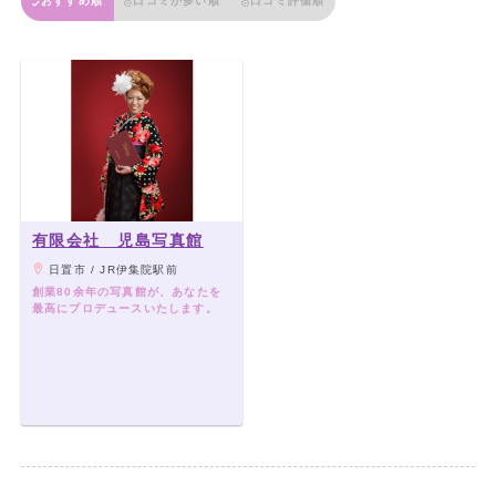
おすすめ順
口コミが多い順
口コミ評価順
有限会社 児島写真館
日置市 / JR伊集院駅前
創業80余年の写真館が、あなたを
最高にプロデュースいたします。