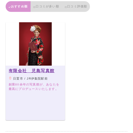
おすすめ順
口コミが多い順
口コミ評価順
有限会社 児島写真館
日置市 / JR伊集院駅前
創業80余年の写真館が、あなたを
最高にプロデュースいたします。