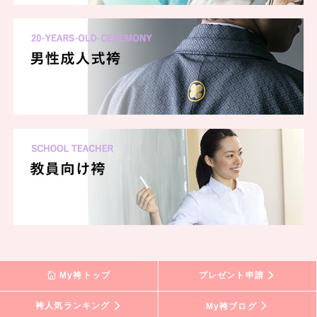
My袴トップ
プレゼント申請
袴人気ランキング
My袴ブログ