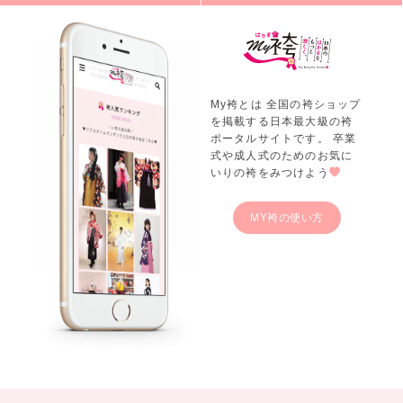
My袴とは 全国の袴ショップ
を掲載する日本最大級の袴
ポータルサイトです。 卒業
式や成人式のためのお気に
いりの袴をみつけよう
MY袴の使い方