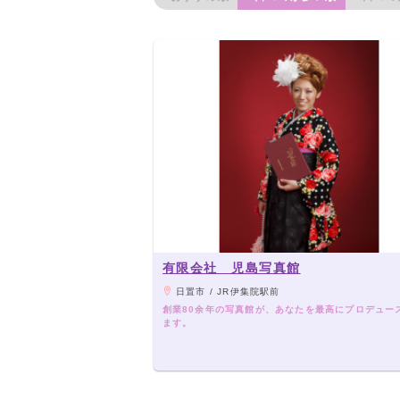
有限会社 児島写真館
日置市 / JR伊集院駅前
創業80余年の写真館が、あなたを最高にプロデュー
ます。