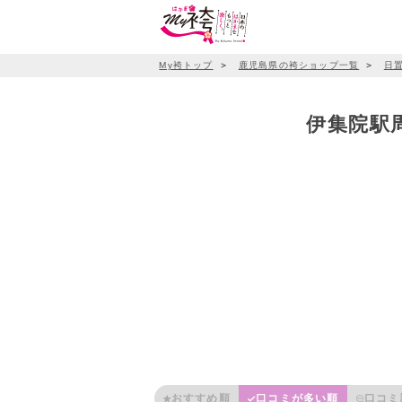
My袴トップ
＞
鹿児島県の袴ショップ一覧
＞
日
伊集院駅周
おすすめ順
口コミが多い順
口コミ