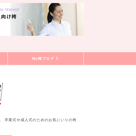
My袴ブログ
。 卒業式や成人式のためのお気にいりの袴