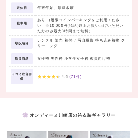
年末年始、毎週水曜
定休日
＜プラン内容＞
・前撮り着付け
あり （近隣コインパーキングをご利用くださ
・前撮りヘアセット
駐車場
い ※10,000円(税込)以上お買い上げいただい
・前撮りメイクアップ
た方のみ最大3時間まで無料）
・全身カットデータ
レンタル 販売 着付け 写真撮影 持ち込み着物 ク
取扱項目
リーニング
全身カットはデータでのお渡しとなるため、
女性袴 男性袴 小学生女子袴 教員向け袴
取扱商品
離れたご家族・ご親戚にも共有していただけます。
口コミ総合評
※お渡しは後日、撮影データのみとなります。アルバムは含まれませ
4.6
(
71
件)
価
ん。
＜アルバム作成をご希望の方＞
データだけではなくアルバムも残しておきたい方には
オンディーヌ川崎店の袴衣装ギャラリー
アルバム台紙をご用意しております。ご希望の方は店舗にてお声がけ
ください。