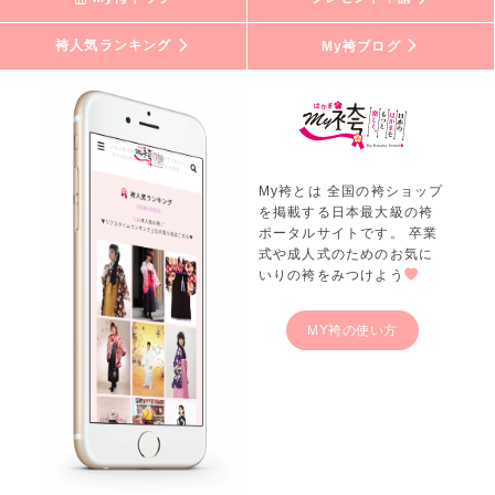
袴人気ランキング
My袴ブログ
My袴とは 全国の袴ショップ
を掲載する日本最大級の袴
ポータルサイトです。 卒業
式や成人式のためのお気に
いりの袴をみつけよう
MY袴の使い方