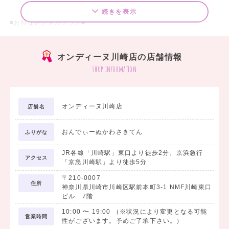
続きを表示
■お得なレンタルプラン■
□袴7点 レンタルスタンダードセットプラン ￥20,000（税込）～
オンディーヌ川崎店の店舗情報
袴のご着用に必要なものが、まるっと揃ったセットです。
shop information
＜セット内容＞
1. 着物
オンディーヌ川崎店
店舗名
2. 袴
3. 長襦袢
おんでぃーぬかわさきてん
4. 袴下
ふりがな
5. 重衿
JR各線「川崎駅」東口より徒歩2分、京浜急行
6. 巾着
アクセス
「京急川崎駅」より徒歩5分
7. 草履
〒210-0007
住所
神奈川県川崎市川崎区駅前本町3-1 NMF川崎東口
ビル 7階
□袴フォトプラン ￥19,800（税込）
10:00
〜
19:00
（※状況により変更となる可能
営業時間
学生最後の思い出を記念写真に残したい方におすすめです。
性がございます。予めご了承下さい。）