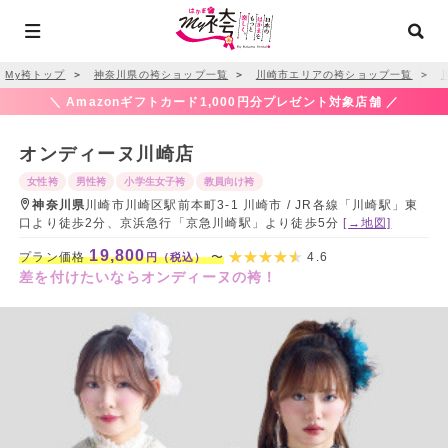
My袴トップ
＞
神奈川県の袴ショップ一覧
＞
川崎市エリアの袴ショップ一覧
＞
＼ Amazonギフトカード1,000円分プレゼント対象店舗 ／
オンディーヌ川崎店
女性袴
男性袴
小学生女子袴
教員向け袴
神奈川県
川崎市川崎区駅前本町3-1 川崎市 / JR各線「川崎駅」東
口より徒歩2分、京浜急行「京急川崎駅」より徒歩5分
[→地図]
19,800
プラン価格
〜
4.6
円（税込）
差を付けたいならオンディーヌの袴！