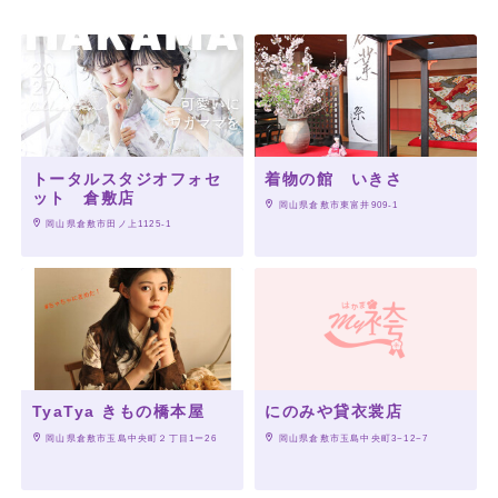
トータルスタジオフォセ
着物の館 いきさ
ット 倉敷店
 岡山県倉敷市東富井909-1
 岡山県倉敷市田ノ上1125-1
TyaTya きもの橋本屋
にのみや貸衣裳店
 岡山県倉敷市玉島中央町２丁目1ー26
 岡山県倉敷市玉島中央町3−12−7