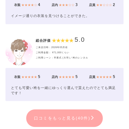
4
3
2
衣装
★★★★☆
店内
★★★☆☆
店員
★★☆☆☆
イメージ通りの衣装を見つけることができた。
5.0
総合評価
ご来店日時：2026年05月頃
ご利用金額： ¥71,000くらい
ご利用シーン：卒業式 (大学)／袴のレンタル
5
5
5
衣装
★★★★★
店内
★★★★★
店員
★★★★★
とても可愛い袴を一緒にゆっくり選んで貰えたのでとても満足
です！
口コミをもっと見る(40件)