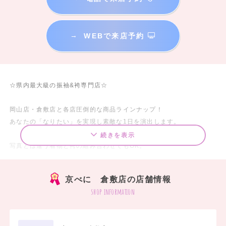
→
WEBで来店予約
☆県内最大級の振袖&袴専門店☆
岡山店・倉敷店と各店圧倒的な商品ラインナップ！
あなたの「なりたい」を実現し素敵な1日を演出します。
続きを表示
写真とは違う着物と袴の組み合わせでもOK。
着物だけ、袴だけのレンタルでもOK。
県外に配送も承っております。
京べに 倉敷店の店舗情報
お気軽にご相談ください。
shop information
＜京べに安心宣言＞