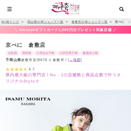
My袴トップ
＞
岡山県の袴ショップ一覧
＞
倉敷市の袴ショップ一覧
＞
京べに 倉
＼ Amazonギフトカード1,000円分プレゼント対象店舗 ／
京べに 倉敷店
女性袴
男性袴
小学生女子袴
小学生男子袴
教員向け袴
岡山県
倉敷市笹沖676-1 倉敷市 /
[→地図]
4.7
県内最大級の専門店！No．1の店舗数と商品点数で叶うオ
リジナルStyle☆