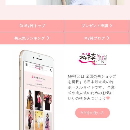
My袴トップ
プレゼント申請
袴人気ランキング
My袴ブログ
My袴とは 全国の袴ショップ
を掲載する日本最大級の袴
ポータルサイトです。 卒業
式や成人式のためのお気に
いりの袴をみつけよう
MY袴の使い方