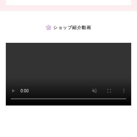
→県内最多の店舗数と圧倒的な商品数を誇るので
お客様の「なりたい」や「叶えたい」を実現できます。
また「似合うスタイル」の提案も行ったうえで決定できるように
しております。
ショップ紹介動画
＜事業内容＞
・きもの事業部（着物のレンタル・販売を中心とした着物業務全般）
・写真事業部（ブライダル・成人式・753などの写真業務全般）
・美容事業部（美容院の運営をはじめ美容業務全般）