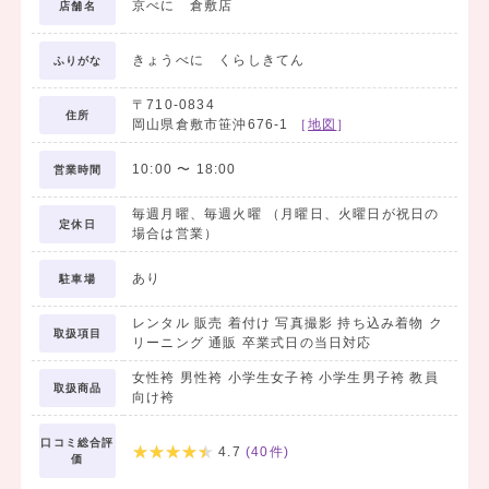
京べに 倉敷店
店舗名
① 卒業式当日の準備もお店でヘアー・メイク・着付けが全てできる
ので安心！
きょうべに くらしきてん
→・着物や袴のレンタルと、当日の準備もセットになったお得なパ
ふりがな
ック料金があります。
〒710-0834
・当日朝早くても、早朝料金等のプラス料金はかかりません！
住所
岡山県倉敷市笹沖676-1
［
地図
］
・普段行きつけの美容院で準備をしていただく事も可能ですが、
美容院の定休日や営業時間、
10:00
〜
18:00
営業時間
着付けができるか等、確認しながらの予約は結構大変・・・
毎週月曜、毎週火曜 （月曜日、火曜日が祝日の
京べにのお店で全てできるので、当日の予約もラクラクです♪
定休日
場合は営業）
・豊富な経験とベテランのスタッフが綺麗に仕上げます。
あり
駐車場
②「袴×美容院×写真スタジオ」
レンタル 販売 着付け 写真撮影 持ち込み着物 ク
→・京べにではブライダルを手掛けるような、
取扱項目
リーニング 通販 卒業式日の当日対応
本格的な美容院と写真スタジオをグループ内で運営しておりま
す。
女性袴 男性袴 小学生女子袴 小学生男子袴 教員
取扱商品
向け袴
・価格面はもちろん、他のお店にはできない一環した
サービス提供を行うことできます。
口コミ総合評
4.7
(
40
件)
価
③ やりたいスタイルと似合うスタイルの両方を提案！