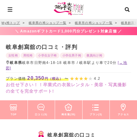
My袴トップ
＞
岐阜県の袴ショップ一覧
＞
岐阜市の袴ショップ一覧
＞
岐阜創寫
＼ Amazonギフトカード1,000円分プレゼント対象店舗 ／
岐阜創寫舘の口コミ・評判
女性袴
男性袴
小学生女子袴
小学生男子袴
教員向け袴
岐阜県
岐阜市日野南4-18-18 岐阜市 / 岐阜駅より車で20分
[→地
図]
20,350
プラン価格
〜
4.2
円（税込）
お任せ下さい！！卒業式の衣装レンタル・美容・写真撮影
の全てを完全サポート!
TOP
口コミ(5)
袴衣装(35)
プラン(3)
アクセス
岐阜創寫舘の口コミ