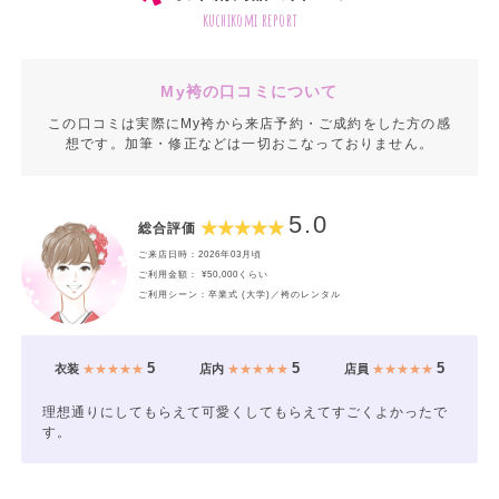
kuchikomi report
My袴の口コミについて
この口コミは実際にMy袴から来店予約・ご成約をした方の感
想です。加筆・修正などは一切おこなっておりません。
5.0
総合評価
ご来店日時：2026年03月頃
ご利用金額： ¥50,000くらい
ご利用シーン：卒業式 (大学)／袴のレンタル
5
5
5
衣装
★★★★★
店内
★★★★★
店員
★★★★★
理想通りにしてもらえて可愛くしてもらえてすごくよかったで
す。