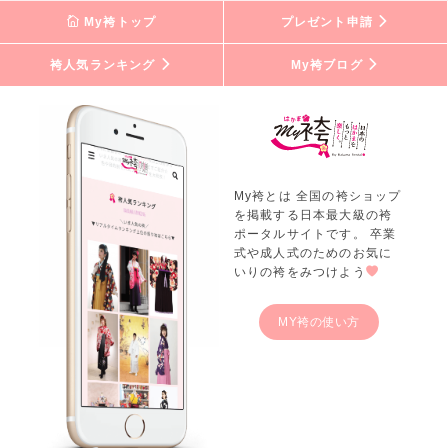
My袴トップ
プレゼント申請
袴人気ランキング
My袴ブログ
My袴とは 全国の袴ショップ
を掲載する日本最大級の袴
ポータルサイトです。 卒業
式や成人式のためのお気に
いりの袴をみつけよう
MY袴の使い方