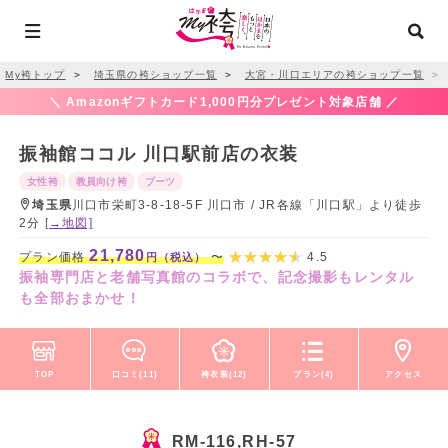
My袴トップ
＞
埼玉県の袴ショップ一覧
＞
大宮・川口エリアの袴ショップ一覧
＞
＼ Amazonギフトカード1,000円分プレゼント対象店舗 ／
振袖館ココル 川口駅前店の衣装
女性袴
教員向け袴
ブーツ
埼玉県
川口市栄町3-8-18-5F 川口市 / JR各線「川口駅」より徒歩
2分
[→地図]
21,780
プラン価格
〜
4.5
円（税込）
振袖専門店と老舗写真館のコラボで、記念撮影もレンタル
も全部おまかせ！
TOP
口コミ(11)
袴衣装(12)
プラン(4)
アクセス
RM-116,RH-57