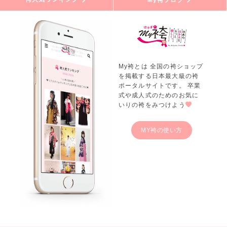
My袴とは 全国の袴ショップ
を掲載する日本最大級の袴
ポータルサイトです。 卒業
式や成人式のためのお気に
いりの袴をみつけよう
MY袴の使い方