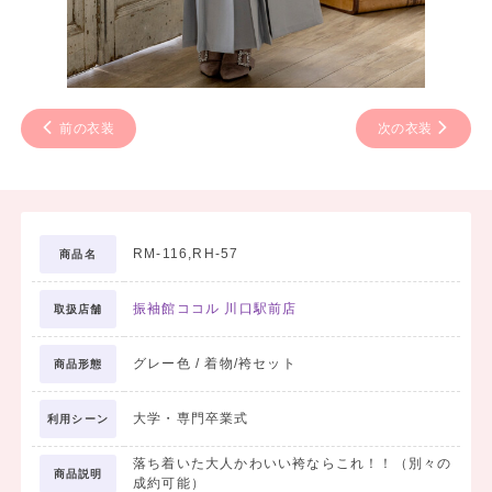
前の衣装
次の衣装
RM-116,RH-57
商品名
振袖館ココル 川口駅前店
取扱店舗
グレー色 / 着物/袴セット
商品形態
大学・専門卒業式
利用シーン
落ち着いた大人かわいい袴ならこれ！！（別々の
商品説明
成約可能）