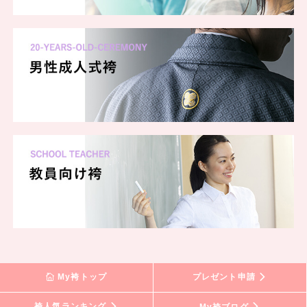
My袴トップ
プレゼント申請
袴人気ランキング
My袴ブログ