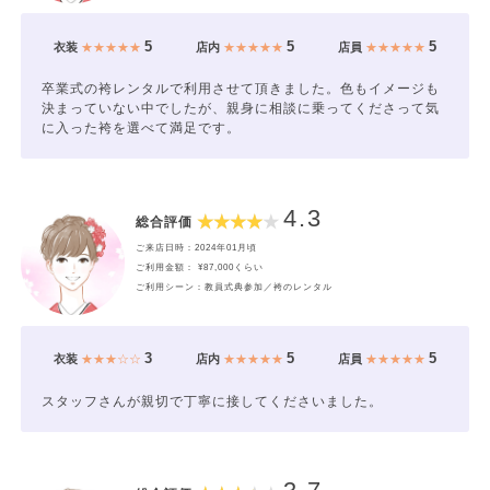
5
5
5
衣装
★★★★★
店内
★★★★★
店員
★★★★★
卒業式の袴レンタルで利用させて頂きました。色もイメージも
決まっていない中でしたが、親身に相談に乗ってくださって気
に入った袴を選べて満足です。
4.3
総合評価
ご来店日時：2024年01月頃
ご利用金額： ¥87,000くらい
ご利用シーン：教員式典参加／袴のレンタル
3
5
5
衣装
★★★☆☆
店内
★★★★★
店員
★★★★★
スタッフさんが親切で丁寧に接してくださいました。