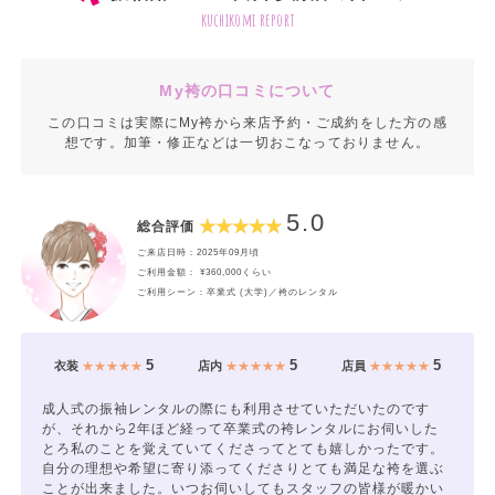
kuchikomi report
My袴の口コミについて
この口コミは実際にMy袴から来店予約・ご成約をした方の感
想です。加筆・修正などは一切おこなっておりません。
5.0
総合評価
ご来店日時：2025年09月頃
ご利用金額： ¥360,000くらい
ご利用シーン：卒業式 (大学)／袴のレンタル
5
5
5
衣装
★★★★★
店内
★★★★★
店員
★★★★★
成人式の振袖レンタルの際にも利用させていただいたのです
が、それから2年ほど経って卒業式の袴レンタルにお伺いした
とろ私のことを覚えていてくださってとても嬉しかったです。
自分の理想や希望に寄り添ってくださりとても満足な袴を選ぶ
ことが出来ました。いつお伺いしてもスタッフの皆様が暖かい