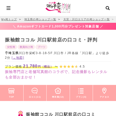
My袴トップ
＞
埼玉県の袴ショップ一覧
＞
大宮・川口エリアの袴ショップ一覧
＞
＼ Amazonギフトカード1,000円分プレゼント対象店舗 ／
振袖館ココル 川口駅前店の口コミ・評判
女性袴
教員向け袴
ブーツ
埼玉県
川口市栄町3-8-18-5F 川口市 / JR各線「川口駅」より徒歩
2分
[→地図]
21,780
プラン価格
〜
4.5
円（税込）
振袖専門店と老舗写真館のコラボで、記念撮影もレンタル
も全部おまかせ！
TOP
口コミ(11)
袴衣装(12)
プラン(4)
アクセス
振袖館ココル 川口駅前店の口コミ