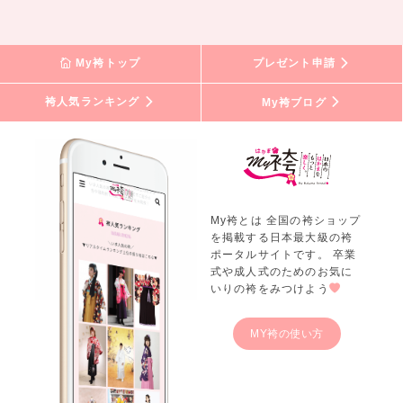
My袴トップ
プレゼント申請
袴人気ランキング
My袴ブログ
My袴とは 全国の袴ショップ
を掲載する日本最大級の袴
ポータルサイトです。 卒業
式や成人式のためのお気に
いりの袴をみつけよう
MY袴の使い方