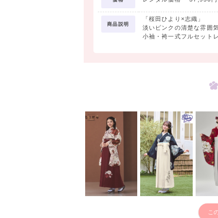
「桜田ひより×志織」
商品説明
淡いピンクの清楚な雰囲
小袖・袴一式フルセット
こ