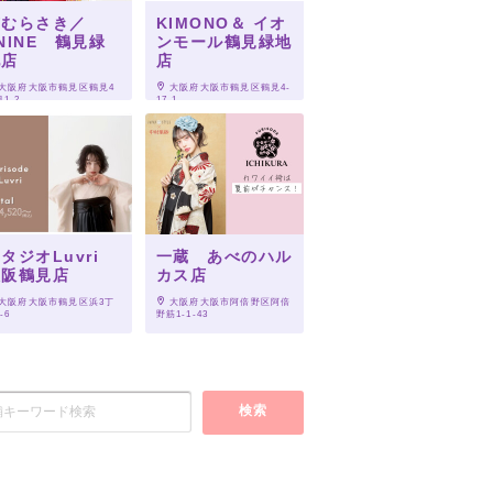
京むらさき／
KIMONO＆ イオ
NINE 鶴見緑
ンモール鶴見緑地
地店
店
 大阪府大阪市鶴見区鶴見4
 大阪府大阪市鶴見区鶴見4-
1-2
17-1
タジオLuvri
一蔵 あべのハル
大阪鶴見店
カス店
 大阪府大阪市鶴見区浜3丁
 大阪府大阪市阿倍野区阿倍
-6
野筋1-1-43
検索