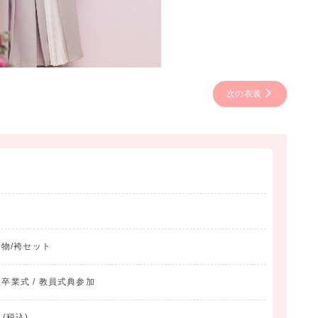
次の衣装
着物/袴セット
生卒業式 / 教員式典参加
(税込)