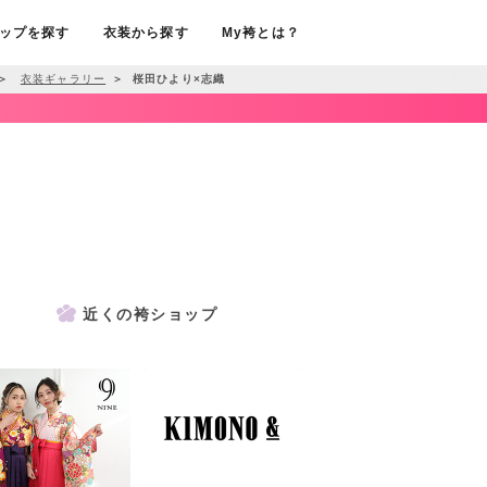
ップを探す
衣装から探す
My袴とは？
＞
衣装ギャラリー
＞
桜田ひより×志織
近くの袴ショップ