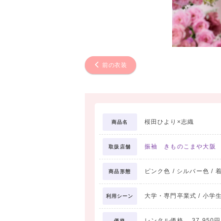
前の衣装
桜田ひより×志織
商品名
振袖 きものこまや大阪
取扱店舗
ピンク色 / シルバー色 / 
商品形態
大学・専門卒業式 / 小学
利用シーン
レンタル価格 37,950円 
価格