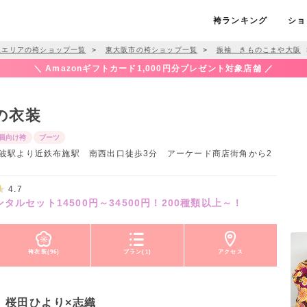
袴ランキング
ショ
阪エリアの袴ショップ一覧
＞
東大阪市の袴ショップ一覧
＞
振袖 きものこまや大阪
＼ Amazonギフトカード1,000円分プレゼント対象店舗 ／
の衣装
員向け袴
ブーツ
/ 難波駅より近鉄布施駅 南西出口徒歩3分 アーケード商店街角から2
4.7
ルセット14500円～34500円！200種類以上～！
袴衣装(96)
プラン(1)
アクセス
桜田ひより×志織