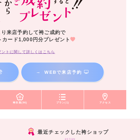
より来店予約して袴ご成約で
トカード1,000円分プレゼント
ゼントに関して詳しくはこちら
→
WEBで来店予約
袴衣装(96)
プラン(1)
アクセス
最近チェックした袴ショップ
history