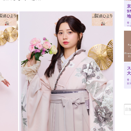
9
丁目
ス
目3