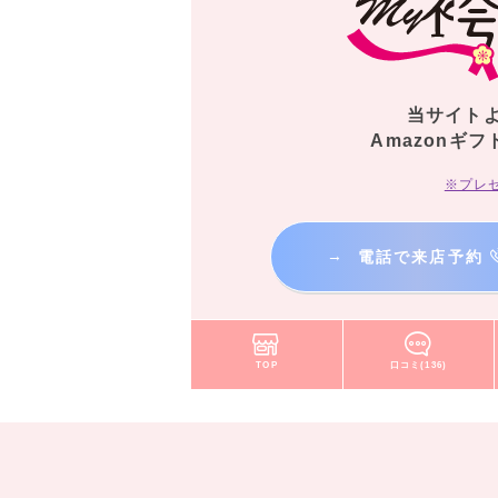
当サイト
Amazonギフ
※プレ
→
電話で来店予約
TOP
口コミ(136)