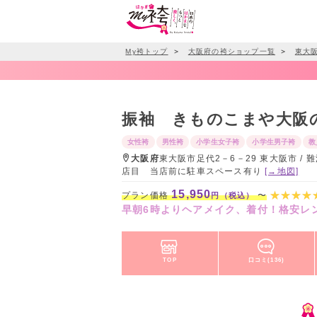
My袴トップ
＞
大阪府の袴ショップ一覧
＞
東大
振袖 きものこまや大阪
女性袴
男性袴
小学生女子袴
小学生男子袴
教
大阪府
東大阪市足代2－6－29 東大阪市 
店目 当店前に駐車スペース有り
[→地図]
15,950
プラン価格
〜
円（税込）
早朝6時よりヘアメイク、着付！格安レンタ
TOP
口コミ(136)