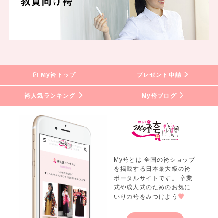
My袴トップ
プレゼント申請
袴人気ランキング
My袴ブログ
My袴とは 全国の袴ショップ
を掲載する日本最大級の袴
ポータルサイトです。 卒業
式や成人式のためのお気に
いりの袴をみつけよう