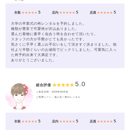
5
5
5
衣装
★★★★★
店内
★★★★★
店員
★★★★★
大学の卒業式の袴レンタルを予約しました。
種類が豊富で可愛袴が沢山ありました。
選んだ着物に素早く似合う袴を合わせて頂いたり。
スタッフの方が手際がとても良かったです。
気さくに手早く選ぶお手伝いをして頂きすぐ決まりました。他
社より半額ぐらいのお値段でビックリしました。可愛気に入っ
た袴予約出来て大満足です。
ありがとうございました。
5.0
総合評価
ご来店日時：2026年06月頃
ご利用シーン：成人式／袴のレンタル
5
5
5
衣装
★★★★★
店内
★★★★★
店員
★★★★★