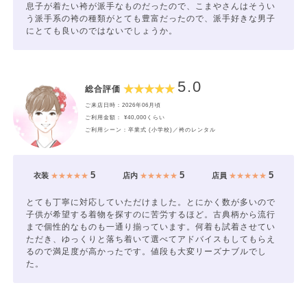
息子が着たい袴が派手なものだったので、こまやさんはそうい
う派手系の袴の種類がとても豊富だったので、派手好きな男子
にとても良いのではないでしょうか。
5.0
総合評価
ご来店日時：2026年06月頃
ご利用金額： ¥40,000くらい
ご利用シーン：卒業式 (小学校)／袴のレンタル
5
5
5
衣装
★★★★★
店内
★★★★★
店員
★★★★★
とても丁寧に対応していただけました。とにかく数が多いので
子供が希望する着物を探すのに苦労するほど。古典柄から流行
まで個性的なものも一通り揃っています。何着も試着させてい
ただき、ゆっくりと落ち着いて選べてアドバイスもしてもらえ
るので満足度が高かったです。値段も大変リーズナブルでし
た。