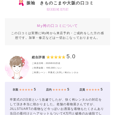
振袖 きものこまや大阪の口コミ
kuchikomi report
My袴の口コミについて
この口コミは実際にMy袴から来店予約・ご成約をした方の感
想です。加筆・修正などは一切おこなっておりません。
5.0
総合評価
ご来店日時：2026年03月頃
ご利用金額： ¥40,000くらい
ご利用シーン：卒業式 (大学)／袴のレンタル
5
5
5
衣装
★★★★★
店内
★★★★★
店員
★★★★★
卒業式の2日前という急遽でしたが、快く袴レンタルの対応を
して頂き本当に助かりました。老舗の着物屋さんですが、
JILLSTUARTの着物など今っぽいお洒落な着物もたくさんあり
当日の着付けとヘアセットもついて4万円と破格のお値段でし