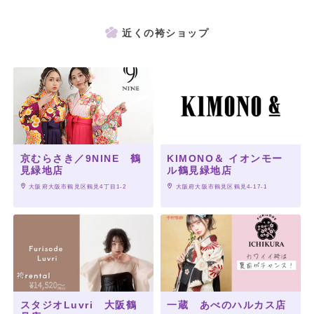
近くの袴ショップ
京むらさき／9NINE 鶴
KIMONO＆ イオンモー
見緑地店
ル鶴見緑地店
 大阪府大阪市鶴見区鶴見4丁目1-2
 大阪府大阪市鶴見区鶴見4-17-1
スタジオLuvri 大阪鶴
一蔵 あべのハルカス店