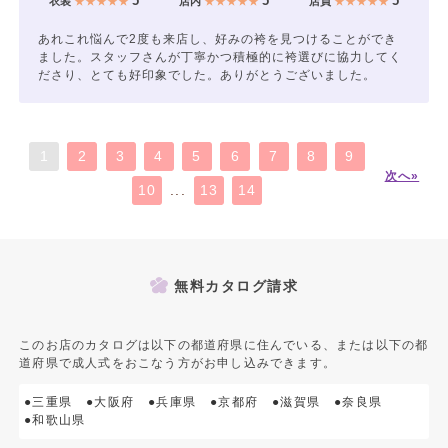
5
5
5
衣装
★★★★★
店内
★★★★★
店員
★★★★★
あれこれ悩んで2度も来店し、好みの袴を見つけることができ
ました。スタッフさんが丁寧かつ積極的に袴選びに協力してく
ださり、とても好印象でした。ありがとうございました。
1
2
3
4
5
6
7
8
9
次へ»
10
...
13
14
無料カタログ請求
このお店のカタログは以下の都道府県に住んでいる、または以下の都
道府県で成人式をおこなう方がお申し込みできます。
●三重県
●大阪府
●兵庫県
●京都府
●滋賀県
●奈良県
●和歌山県