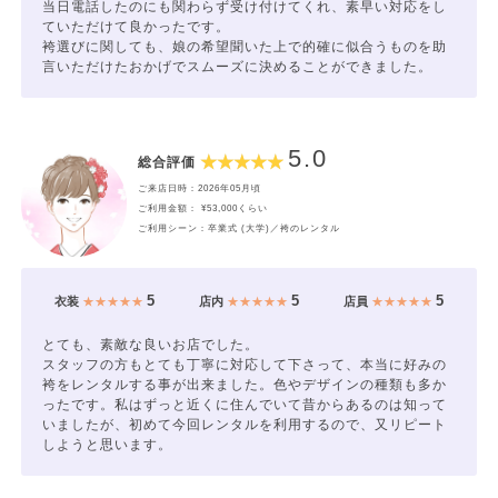
当日電話したのにも関わらず受け付けてくれ、素早い対応をし
ていただけて良かったです。
袴選びに関しても、娘の希望聞いた上で的確に似合うものを助
言いただけたおかげでスムーズに決めることができました。
5.0
総合評価
ご来店日時：2026年05月頃
ご利用金額： ¥53,000くらい
ご利用シーン：卒業式 (大学)／袴のレンタル
5
5
5
衣装
★★★★★
店内
★★★★★
店員
★★★★★
とても、素敵な良いお店でした。
スタッフの方もとても丁寧に対応して下さって、本当に好みの
袴をレンタルする事が出来ました。色やデザインの種類も多か
ったです。私はずっと近くに住んでいて昔からあるのは知って
いましたが、初めて今回レンタルを利用するので、又リピート
しようと思います。