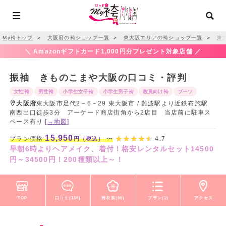
My袴トップ
＞
大阪府の袴ショップ一覧
＞
東大阪エリアの袴ショップ一覧
＞
東
＼ Amazonギフトカード1,000円分プレゼント対象店舗 ／
振袖 きものこまや大阪の口コミ・評判
女性袴
男性袴
小学生女子袴
小学生男子袴
教員向け袴
ブーツ
大阪府
東大阪市足代2－6－29 東大阪市 / 難波駅より近鉄布施駅
南西出口徒歩3分 アーケード商店街角から2店目 当店前に駐車ス
ペース有り
[→地図]
15,950
プラン価格
〜
4.7
円（税込）
早朝6時よりヘアメイク、着付！格安レンタルセット14500
円～34500円！200種類以上～！
TOP
口コミ(136)
袴衣装(96)
プラン(1)
アクセス