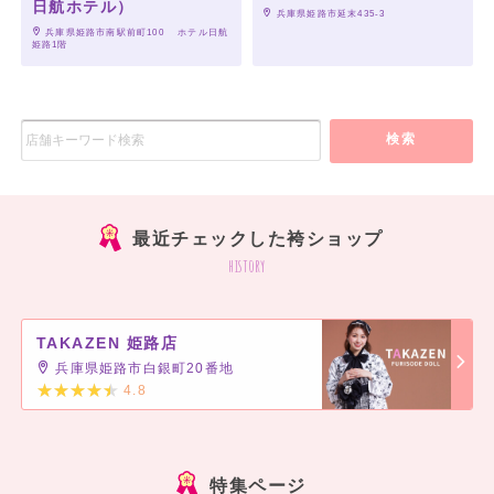
日航ホテル）
 兵庫県姫路市延末435-3
 兵庫県姫路市南駅前町100　 ホテル日航
姫路1階
検索
最近チェックした袴ショップ
history
TAKAZEN 姫路店
兵庫県姫路市白銀町20番地
4.8
]
特集ページ