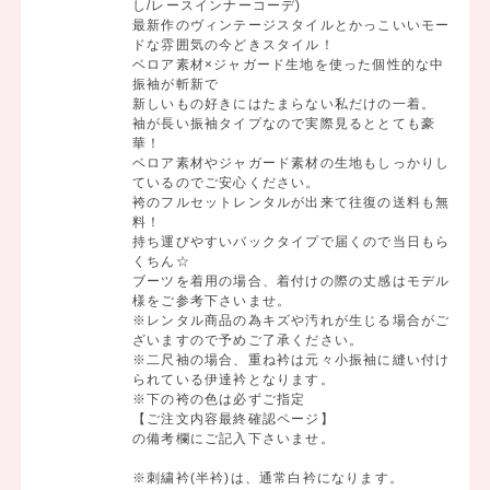
し/レースインナーコーデ)
最新作のヴィンテージスタイルとかっこいいモー
ドな雰囲気の今どきスタイル！
ベロア素材×ジャガード生地を使った個性的な中
振袖が斬新で
新しいもの好きにはたまらない私だけの一着。
袖が長い振袖タイプなので実際見るととても豪
華！
ベロア素材やジャガード素材の生地もしっかりし
ているのでご安心ください。
袴のフルセットレンタルが出来て往復の送料も無
料！
持ち運びやすいバックタイプで届くので当日もら
くちん☆
ブーツを着用の場合、着付けの際の丈感はモデル
様をご参考下さいませ。
※レンタル商品の為キズや汚れが生じる場合がご
ざいますので予めご了承ください。
※二尺袖の場合、重ね衿は元々小振袖に縫い付け
られている伊達衿となります。
※下の袴の色は必ずご指定
【ご注文内容最終確認ページ】
の備考欄にご記入下さいませ。
※刺繍衿(半衿)は、通常白衿になります。