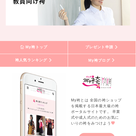
My袴トップ
プレゼント申請
袴人気ランキング
My袴ブログ
My袴とは 全国の袴ショップ
を掲載する日本最大級の袴
ポータルサイトです。 卒業
式や成人式のためのお気に
いりの袴をみつけよう