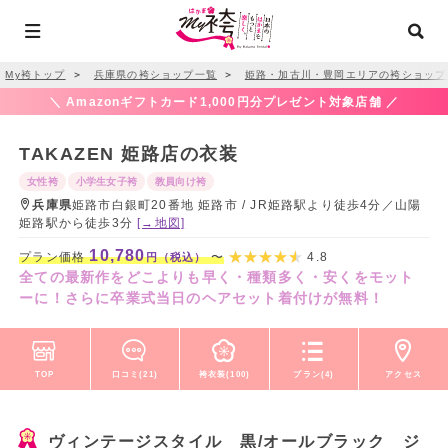
My袴トップ
＞
兵庫県の袴ショップ一覧
＞
姫路・加古川・豊岡エリアの袴ショップ
＼ Amazonギフトカード1,000円分プレゼント対象店舗 ／
TAKAZEN 姫路店の衣装
女性袴
小学生女子袴
教員向け袴
兵庫県
姫路市白銀町20番地 姫路市 / JR姫路駅より徒歩4分／山陽
姫路駅から徒歩3分
[→地図]
10,780
プラン価格
〜
4.8
円（税込）
全ての最新作をどこよりも早く・種類多く・安くをモット
ーに！さらに卒業式当日のヘアセット着付けが無料！
TOP
口コミ(21)
袴衣装(100)
プラン(4)
アクセス
ヴィンテージスタイル 黒/オールブラック ジ