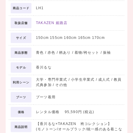
LH1
商品コード
TAKAZEN 姫路店
取扱店舗
150cm 155cm 160cm 165cm 170cm
サイズ
青色 / 赤色 / 柄あり / 着物/袴セット / 振袖
商品形態
香川るな
モデル
大学・専門卒業式 / 小学生卒業式 / 成人式 / 教員
利用シーン
式典参加 / その他
ブーツ着用
ブーツ
レンタル価格 95,590円 (税込)
価格
【香川るな×TAKAZEN 袴コレクション】
商品説明
(モノトーン/オールブラック/統一感のある着こな