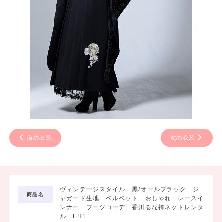
前の衣装
次の衣装
ヴィンテージスタイル 黒/オールブラック ジ
商品名
ャガード生地 ベルベット おしゃれ レースイ
ンナー ブーツコーデ 香川るな袴ネットレンタ
ル LH1