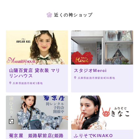
近くの袴ショップ
山陽百貨店 貸衣装 マリ
スタジオMerci
リンハウス
 兵庫県姫路市東駅前町81番地
 兵庫県姫路市南町1番地
菊京屋 姫路駅前店(姫路
ふりそでKINAKO