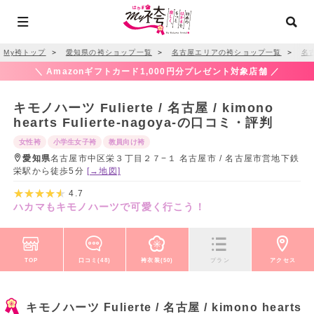
My袴トップ
＞
愛知県の袴ショップ一覧
＞
名古屋エリアの袴ショップ一覧
＞
名
＼ Amazonギフトカード1,000円分プレゼント対象店舗 ／
キモノハーツ Fulierte / 名古屋 / kimono
hearts Fulierte-nagoya-の口コミ・評判
女性袴
小学生女子袴
教員向け袴
愛知県
名古屋市中区栄３丁目２７−１ 名古屋市 / 名古屋市営地下鉄
栄駅から徒歩5分
[→地図]
4.7
ハカマもキモノハーツで可愛く行こう！
TOP
口コミ(48)
袴衣装(50)
プラン
アクセス
キモノハーツ Fulierte / 名古屋 / kimono hearts