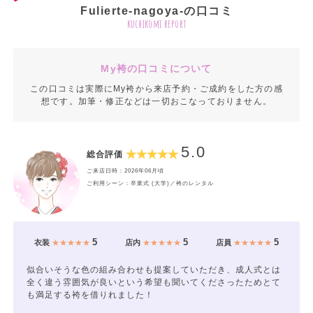
Fulierte-nagoya-の口コミ
kuchikomi report
My袴の口コミについて
この口コミは実際にMy袴から来店予約・ご成約をした方の感
想です。加筆・修正などは一切おこなっておりません。
5.0
総合評価
ご来店日時：2026年06月頃
ご利用シーン：卒業式 (大学)／袴のレンタル
5
5
5
衣装
★★★★★
店内
★★★★★
店員
★★★★★
似合いそうな色の組み合わせも提案していただき、成人式とは
全く違う雰囲気が良いという希望も聞いてくださったためとて
も満足する袴を借りれました！