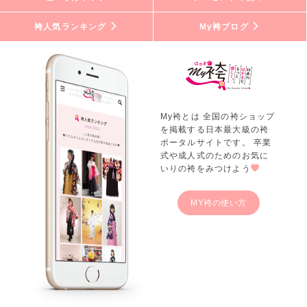
袴人気ランキング
My袴ブログ
My袴とは 全国の袴ショップ
を掲載する日本最大級の袴
ポータルサイトです。 卒業
式や成人式のためのお気に
いりの袴をみつけよう
MY袴の使い方