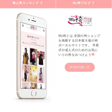
袴人気ランキング
My袴ブログ
My袴とは 全国の袴ショップ
を掲載する日本最大級の袴
ポータルサイトです。 卒業
式や成人式のためのお気に
いりの袴をみつけよう
MY袴の使い方