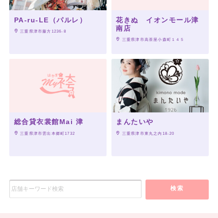
PA-ru-LE（パルレ）
花きぬ イオンモール津
南店
 三重県津市藤方1236-8
 三重県津市高茶屋小森町１４５
総合貸衣裳館Mai 津
まんたいや
 三重県津市雲出本郷町1732
 三重県津市東丸之内18-20
検索