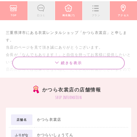
TOP
口コミ
袴衣装(7)
プラン
アクセス
三重県津市にある衣裳レンタルショップ「かつら衣裳店」と申しま
す。
当店のページを見て頂き誠にありがとうございます。
会長が「なんでもあります！」と自信を持ってお客様に提供したいと
いう想いからたくさんの衣裳をご用意しております。
続きを表示
店の外からでは想像できないほど、たくさんの衣裳がございますので
是非実際にホンモノの着物に触れてみてください。
かつら衣裳店の店舗情報
shop information
かつら衣裳店
店舗名
かつらいしょうてん
ふりがな