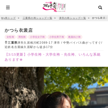
My袴トップ
＞
三重県の袴ショップ一覧
＞
津市の袴ショップ一覧
＞
かつら衣裳
かつら衣裳店
女性袴
男性袴
小学生女子袴
小学生男子袴
教員向け袴
三重県
津市久居相川町2089-17 津市 / 中勢バイパス曲がってすぐ/
近鉄名古屋線久居駅から徒歩17分
【3/15更新】小学生袴・大学生袴・先生袴、いろんな系統
あります★