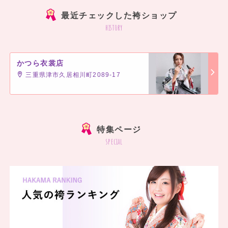
最近チェックした袴ショップ
history
かつら衣裳店
三重県津市久居相川町2089-17
]
特集ページ
special