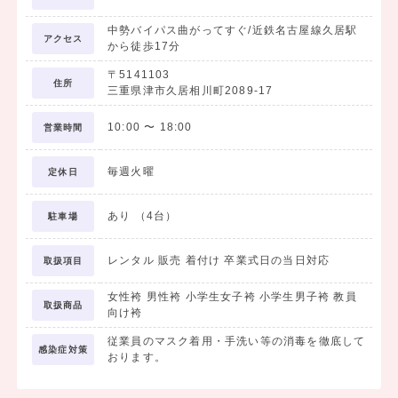
中勢バイパス曲がってすぐ/近鉄名古屋線久居駅
アクセス
から徒歩17分
〒5141103
住所
三重県津市久居相川町2089-17
10:00
〜
18:00
営業時間
毎週火曜
定休日
あり （4台）
駐車場
レンタル 販売 着付け 卒業式日の当日対応
取扱項目
女性袴 男性袴 小学生女子袴 小学生男子袴 教員
取扱商品
向け袴
従業員のマスク着用・手洗い等の消毒を徹底して
感染症対策
おります。